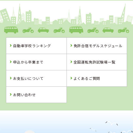
1
1
2
3
位
位
位
位
愛媛県
八幡浜自動車教習所
自動車学校ランキング
免許合宿モデルスケジュール
愛媛県
香川県
香川県
八幡浜自動車教
かがわ自動車学
かんおんじ自動
申込から卒業まで
全国運転免許試験場一覧
習所
校
車学校
お支払いについて
よくあるご質問
詳 細
詳 細
詳 細
詳 細
予 約
お問い合わせ
予 約
予 約
予 約
2
位
4
位
香川県
かがわ自動車学校