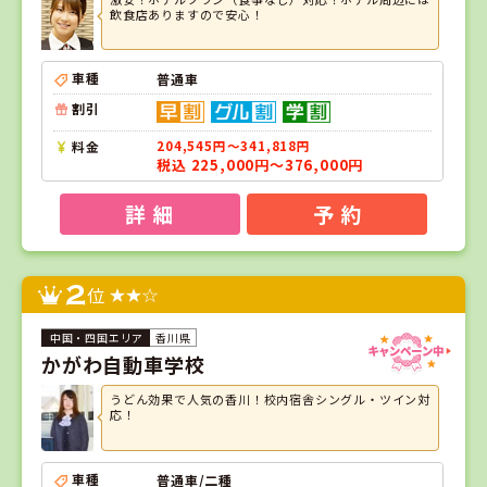
飲食店ありますので安心！
車種
普通車
割引
料金
204,545円～341,818円
税込 225,000円～376,000円
詳 細
予 約
2
位
香川県
かがわ自動車学校
うどん効果で人気の香川！校内宿舎シングル・ツイン対
応！
車種
普通車/二種