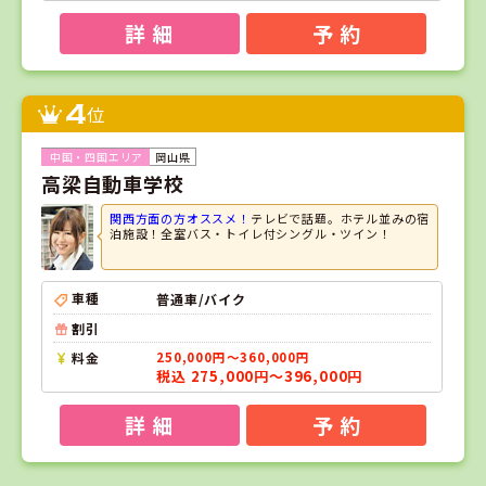
詳 細
予 約
4
位
岡山県
高梁自動車学校
関西方面の方オススメ！
テレビで話題。ホテル並みの宿
泊施設！全室バス・トイレ付シングル・ツイン！
車種
普通車/バイク
割引
料金
250,000円～360,000円
税込 275,000円～396,000円
詳 細
予 約