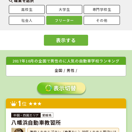
職業を選択
高校生
大学生
専門学校生
社会人
フリーター
その他
表示する
2017年10月の全国で男性のに人気の自動車学校ランキング
全国 / 男性 /
1
位
愛媛県
八幡浜自動車教習所
激安！ホテルプラン（食事なし）対応！ホテル周辺には