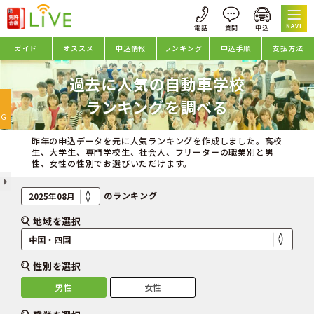
NAVI
ガイド
オススメ
申込情報
ランキング
申込手順
支払方法
過去に人気の自動車学校
oggle
ランキングを調べる
avigation
NG
昨年の申込データを元に人気ランキングを作成しました。高校
生、大学生、専門学校生、社会人、フリーターの職業別と男
性、女性の性別でお選びいただけます。
のランキング
地域を選択
性別を選択
男性
女性