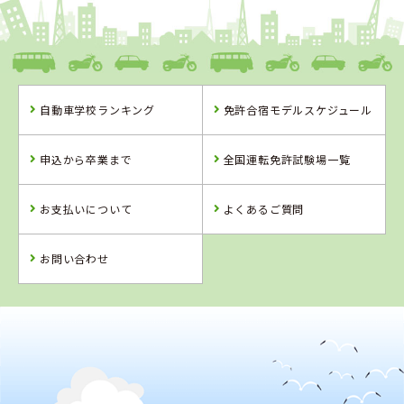
愛媛県
八幡浜自動車教習所
自動車学校ランキング
免許合宿モデルスケジュール
愛媛県
徳島県
香川県
八幡浜自動車教
徳島かいふ自動
かがわ自動車学
申込から卒業まで
全国運転免許試験場一覧
習所
車学校
校
お支払いについて
よくあるご質問
詳 細
詳 細
詳 細
詳 細
予 約
お問い合わせ
予 約
予 約
予 約
2
位
4
5
6
位
位
位
徳島県
徳島かいふ自動車学校