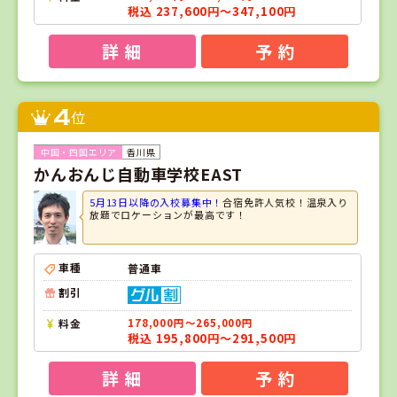
税込 237,600円～347,100円
詳 細
予 約
4
位
香川県
かんおんじ自動車学校EAST
5月13日以降の入校募集中！
合宿免許人気校！温泉入り
放題でロケーションが最高です！
車種
普通車
割引
料金
178,000円～265,000円
税込 195,800円～291,500円
詳 細
予 約