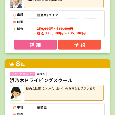
車種
普通車/バイク
割引
料金
250,000円～360,000円
税込 275,000円～396,000円
詳 細
予 約
8
位
島根県
浜乃木ドライビングスクール
校内女性寮（シングル主体）の食事なしプランあり！
車種
普通車
割引