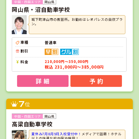
岡山県
岡山県・沼自動車学校
城下町津山市の教習所。お勧めはレオパレスの自炊プラ
ン。
車種
普通車
割引
料金
210,000円～350,000円
税込 231,000円～385,000円
詳 細
予 約
7
位
岡山県
高梁自動車学校
夏休み7月8月9月入校受付中！
メディアで話題！ホテル
以上の快適な校内宿泊施設！