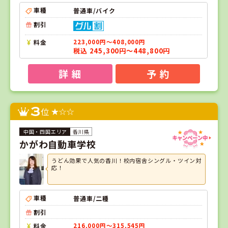
車種
普通車/バイク
割引
料金
223,000円～408,000円
税込 245,300円～448,800円
詳 細
予 約
3
位
香川県
かがわ自動車学校
うどん効果で人気の香川！校内宿舎シングル・ツイン対
応！
車種
普通車/二種
割引
料金
216,000円～315,545円