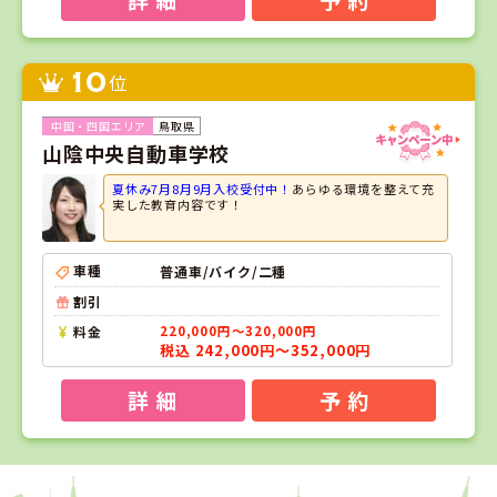
10
位
鳥取県
山陰中央自動車学校
夏休み7月8月9月入校受付中！
あらゆる環境を整えて充
実した教育内容です！
車種
普通車/バイク/二種
割引
料金
220,000円～320,000円
税込 242,000円～352,000円
詳 細
予 約
1
1
2
3
位
位
位
位