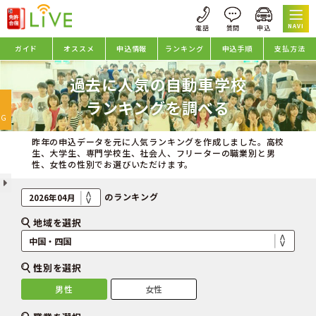
NAVI
ガイド
オススメ
申込情報
ランキング
申込手順
支払方法
過去に人気の自動車学校
oggle
ランキングを調べる
avigation
NG
昨年の申込データを元に人気ランキングを作成しました。高校
生、大学生、専門学校生、社会人、フリーターの職業別と男
性、女性の性別でお選びいただけます。
のランキング
地域を選択
性別を選択
男性
女性