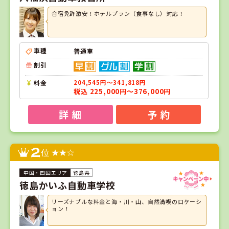
合宿免許激安！ホテルプラン（食事なし）対応！
車種
普通車
割引
料金
204,545円～341,818円
税込 225,000円～376,000円
詳 細
予 約
2
位
徳島県
徳島かいふ自動車学校
リーズナブルな料金と海・川・山、自然満喫のロケーシ
ョン！