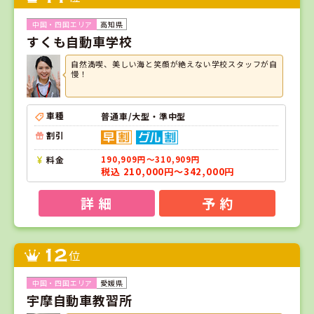
高知県
すくも自動車学校
自然満喫、美しい海と笑顔が絶えない学校スタッフが自
慢！
車種
普通車/大型・準中型
割引
料金
190,909円～310,909円
税込 210,000円～342,000円
詳 細
予 約
12
位
愛媛県
宇摩自動車教習所