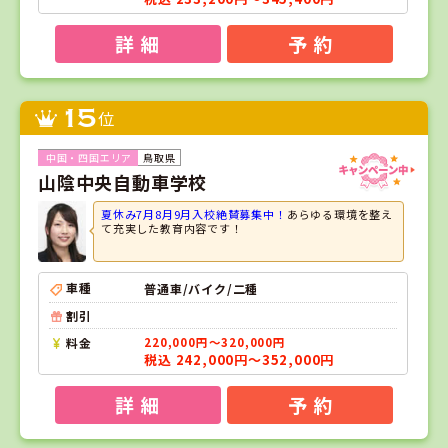
詳 細
予 約
15
位
鳥取県
山陰中央自動車学校
夏休み7月8月9月入校絶賛募集中！
あらゆる環境を整え
て充実した教育内容です！
車種
普通車/バイク/二種
割引
料金
220,000円～320,000円
税込 242,000円～352,000円
詳 細
予 約