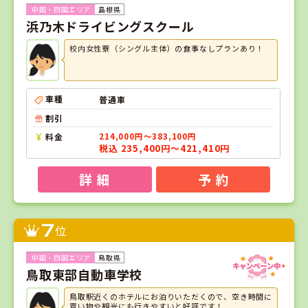
島根県
浜乃木ドライビングスクール
校内女性寮（シングル主体）の食事なしプランあり！
車種
普通車
割引
料金
214,000円～383,100円
税込 235,400円～421,410円
詳 細
予 約
7
位
鳥取県
鳥取東部自動車学校
鳥取駅近くのホテルにお泊りいただくので、空き時間に
買い物や観光にも行きやすいと好評です！