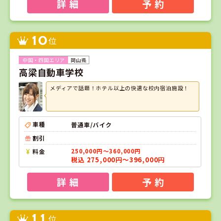
詳 細
予 約
10
位
岡山県
高梁自動車学校
メディアで話題！ホテル以上の快適な校内宿泊施設！
車種
普通車/バイク
割引
料金
250,000円～360,000円
税込 275,000円～396,000円
詳 細
予 約
11
位