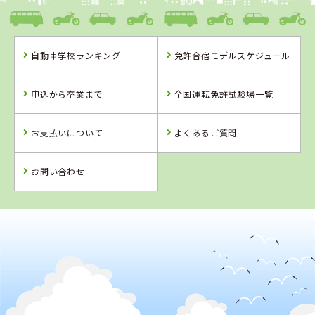
八幡浜自動車教習所
自動車学校ランキング
免許合宿モデルスケジュール
愛媛県
徳島県
徳島県
八幡浜自動車教
阿波自動車学校
徳島かいふ自動
申込から卒業まで
全国運転免許試験場一覧
習所
車学校
お支払いについて
よくあるご質問
詳 細
詳 細
詳 細
詳 細
予 約
お問い合わせ
予 約
予 約
予 約
2
位
4
5
6
位
位
位
徳島県
阿波自動車学校