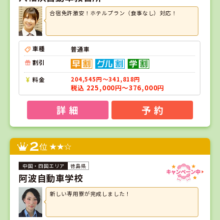
合宿免許激安！ホテルプラン（食事なし）対応！
車種
普通車
割引
料金
204,545円～341,818円
税込 225,000円～376,000円
詳 細
予 約
2
位
徳島県
阿波自動車学校
新しい専用寮が完成しました！