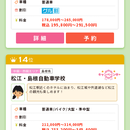
車種
普通車
割引
料金
178,000円～265,000円
税込 195,800円～291,500円
詳 細
予 約
14
位
島根県
松江・島根自動車学校
松江駅近くのホテルに泊まり、松江城や宍道湖など松江
の観光も楽しめます！
車種
普通車/バイク/大型・準中型
割引
料金
212,000円～314,000円
税込 233,200円～345,400円