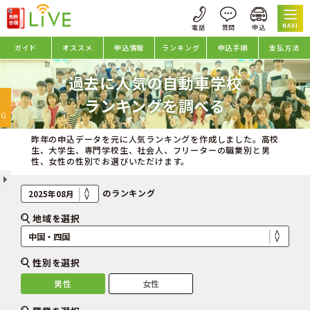
NAVI
ガイド
オススメ
申込情報
ランキング
申込手順
支払方法
過去に人気の自動車学校
oggle
ランキングを調べる
avigation
NG
昨年の申込データを元に人気ランキングを作成しました。高校
生、大学生、専門学校生、社会人、フリーターの職業別と男
性、女性の性別でお選びいただけます。
のランキング
地域を選択
性別を選択
男性
女性