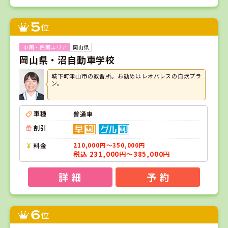
5
位
岡山県
岡山県・沼自動車学校
城下町津山市の教習所。お勧めはレオパレスの自炊プラ
ン。
車種
普通車
割引
料金
210,000円～350,000円
税込 231,000円～385,000円
詳 細
予 約
6
位