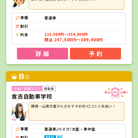
車種
普通車
割引
料金
225,000円～354,000円
税込 247,500円～389,400円
詳 細
予 約
8
位
鳥取県
倉吉自動車学校
関西・山陽方面からのおすすめ校!口コミ人気高い！
車種
普通車/バイク/大型・準中型
割引