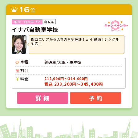
16
位
鳥取県
イナバ自動車学校
関西エリアから人気の合宿免許！wi-fi完備！シングル
対応！
車種
普通車/大型・準中型
割引
料金
212,000円～314,000円
税込 233,200円～345,400円
詳 細
予 約
1
1
2
3
位
位
位
位
愛媛県