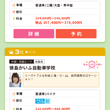
車種
普通車/二種/大型・準中型
割引
料金
234,000円～340,000円
税込 257,400円～374,000円
詳 細
予 約
3
位
徳島県
徳島かいふ自動車学校
リーズナブルな料金と海・川・山、自然満喫のロケーシ
ョン！
車種
普通車/バイク
割引
料金
223,000円～408,000円