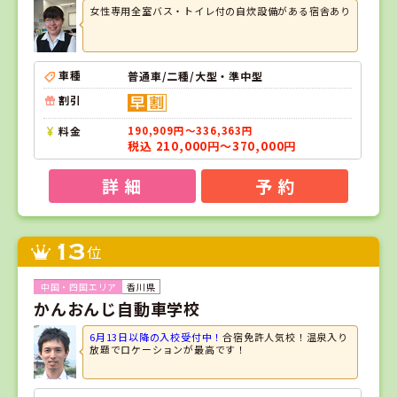
女性専用全室バス・トイレ付の自炊設備がある宿舎あり
車種
普通車/二種/大型・準中型
割引
料金
190,909円～336,363円
税込 210,000円～370,000円
詳 細
予 約
13
位
香川県
かんおんじ自動車学校
6月13日以降の入校受付中！
合宿免許人気校！温泉入り
放題でロケーションが最高です！