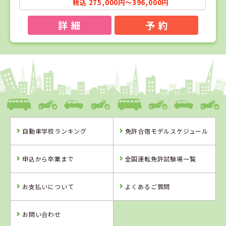
税込 275,000円～396,000円
詳 細
予 約
1
1
2
3
位
位
位
位
愛媛県
八幡浜自動車教習所
自動車学校ランキング
免許合宿モデルスケジュール
愛媛県
徳島県
岡山県
八幡浜自動車教
阿波自動車学校
高梁自動車学校
申込から卒業まで
全国運転免許試験場一覧
習所
お支払いについて
よくあるご質問
詳 細
詳 細
詳 細
詳 細
予 約
予 約
予 約
予 約
お問い合わせ