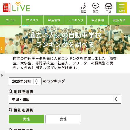
NAVI
ガイド
オススメ
申込情報
ランキング
申込手順
支払方法
過去に人気の自動車学校
oggle
ランキングを調べる
avigation
NG
昨年の申込データを元に人気ランキングを作成しました。高校
生、大学生、専門学校生、社会人、フリーターの職業別と男
性、女性の性別でお選びいただけます。
のランキング
地域を選択
性別を選択
男性
女性