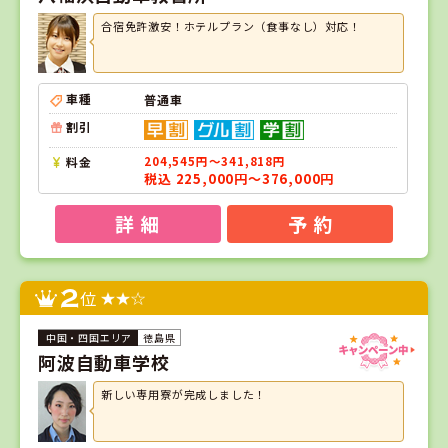
合宿免許激安！ホテルプラン（食事なし）対応！
車種
普通車
割引
料金
204,545円～341,818円
税込 225,000円～376,000円
詳 細
予 約
2
位
徳島県
阿波自動車学校
新しい専用寮が完成しました！