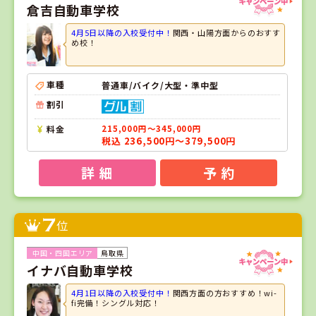
倉吉自動車学校
4月5日以降の入校受付中！
関西・山陽方面からのおすす
め校！
車種
普通車/バイク/大型・準中型
割引
料金
215,000円～345,000円
税込 236,500円～379,500円
詳 細
予 約
7
位
鳥取県
イナバ自動車学校
4月1日以降の入校受付中！
関西方面の方おすすめ！wi-
fi完備！シングル対応！