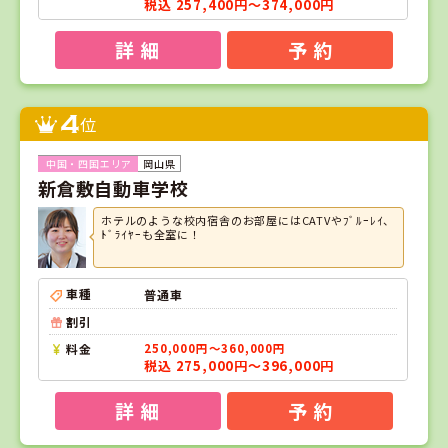
税込 257,400円～374,000円
詳 細
予 約
4
位
岡山県
新倉敷自動車学校
ホテルのような校内宿舎のお部屋にはCATVやﾌﾞﾙｰﾚｲ、
ﾄﾞﾗｲﾔｰも全室に！
車種
普通車
割引
料金
250,000円～360,000円
税込 275,000円～396,000円
詳 細
予 約