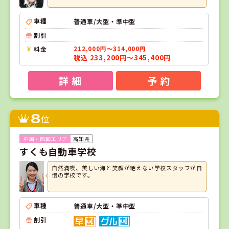
車種
普通車/大型・準中型
割引
料金
212,000円～314,000円
税込 233,200円～345,400円
詳 細
予 約
8
位
高知県
すくも自動車学校
自然満喫、美しい海と笑顔が絶えない学校スタッフが自
慢の学校です。
車種
普通車/大型・準中型
割引