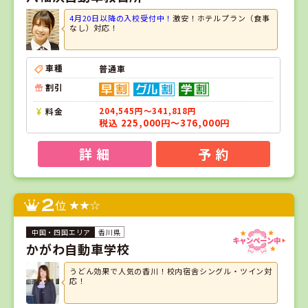
4月20日以降の入校受付中！
激安！ホテルプラン（食事
なし）対応！
車種
普通車
割引
料金
204,545円～341,818円
税込 225,000円～376,000円
詳 細
予 約
2
位
香川県
かがわ自動車学校
うどん効果で人気の香川！校内宿舎シングル・ツイン対
応！