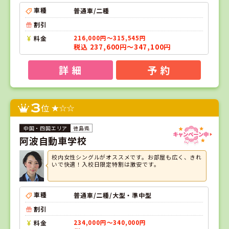
車種
普通車/二種
割引
料金
216,000円～315,545円
税込 237,600円～347,100円
詳 細
予 約
3
位
徳島県
阿波自動車学校
校内女性シングルがオススメです。お部屋も広く、きれ
いで快適！入校日限定特割は激安です。
車種
普通車/二種/大型・準中型
割引
料金
234,000円～340,000円