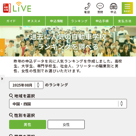
NAVI
ガイド
オススメ
申込情報
ランキング
申込手順
支払方法
過去に人気の自動車学校
oggle
ランキングを調べる
avigation
NG
昨年の申込データを元に人気ランキングを作成しました。高校
生、大学生、専門学校生、社会人、フリーターの職業別と男
性、女性の性別でお選びいただけます。
のランキング
地域を選択
性別を選択
男性
女性