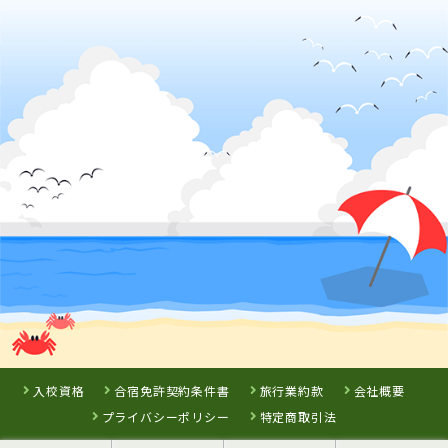
香川県
かがわ自動車学校
岡山県
岡山県
鳥取県
新倉敷自動車学
高梁自動車学校
倉吉自動車学校
校
詳 細
予 約
詳 細
詳 細
詳 細
予 約
予 約
予 約
3
位
7
8
9
徳島県
位
位
位
阿波自動車学校
入校資格
合宿免許契約条件書
旅行業約款
会社概要
プライバシーポリシー
特定商取引法