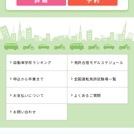
1
1
2
3
位
位
位
位
愛媛県
八幡浜自動車教習所
自動車学校ランキング
免許合宿モデルスケジュール
愛媛県
香川県
徳島県
八幡浜自動車教
かがわ自動車学
阿波自動車学校
申込から卒業まで
全国運転免許試験場一覧
習所
校
お支払いについて
よくあるご質問
詳 細
詳 細
詳 細
詳 細
予 約
お問い合わせ
予 約
予 約
予 約
2
位
4
5
6
位
位
位