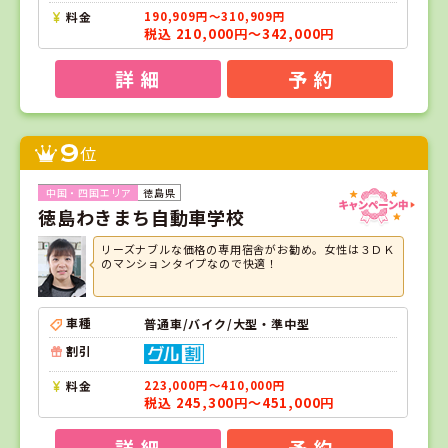
料金
190,909円～310,909円
税込 210,000円～342,000円
詳 細
予 約
9
位
徳島県
徳島わきまち自動車学校
リーズナブルな価格の専用宿舎がお勧め。女性は３ＤＫ
のマンションタイプなので快適！
車種
普通車/バイク/大型・準中型
割引
料金
223,000円～410,000円
税込 245,300円～451,000円
詳 細
予 約