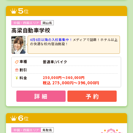
5
位
岡山県
高梁自動車学校
4月6日以降の入校募集中！
メディアで話題！ホテル以上
の快適な校内宿泊施設！
車種
普通車/バイク
割引
料金
250,000円～360,000円
税込 275,000円～396,000円
詳 細
予 約
6
位
鳥取県