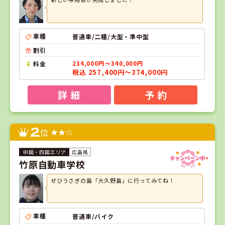
車種
普通車/二種/大型・準中型
割引
料金
234,000円～340,000円
税込 257,400円～374,000円
詳 細
予 約
2
位
広島県
竹原自動車学校
ぜひうさぎの島「大久野島」に行ってみてね！
車種
普通車/バイク