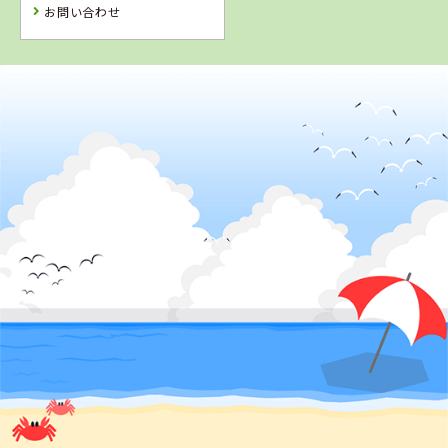
予 約
予 約
お問い合わせ
2
位
広島県
竹原自動車学校
詳 細
予 約