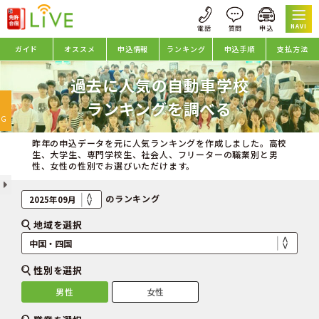
NAVI
ガイド
オススメ
申込情報
ランキング
申込手順
支払方法
過去に人気の自動車学校
oggle
ランキングを調べる
avigation
NG
昨年の申込データを元に人気ランキングを作成しました。高校
生、大学生、専門学校生、社会人、フリーターの職業別と男
性、女性の性別でお選びいただけます。
のランキング
地域を選択
性別を選択
男性
女性