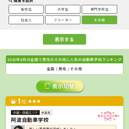
職業を選択
高校生
大学生
専門学校生
社会人
フリーター
その他
表示する
2025年9月の全国で男性のその他に人気の自動車学校ランキング
全国 / 男性 / その他
1
位
徳島県
阿波自動車学校
新しい専用寮が完成しました！