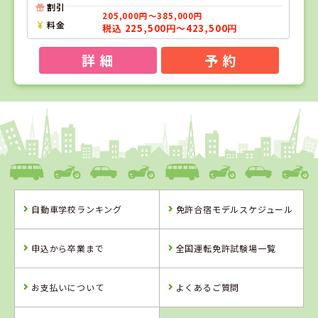
割引
205,000円～385,000円
料金
税込 225,500円～423,500円
詳 細
予 約
1
1
2
位
位
位
徳島県
阿波自動車学校
自動車学校ランキング
免許合宿モデルスケジュール
徳島県
広島県
阿波自動車学校
竹原自動車学校
申込から卒業まで
全国運転免許試験場一覧
お支払いについて
よくあるご質問
詳 細
詳 細
詳 細
予 約