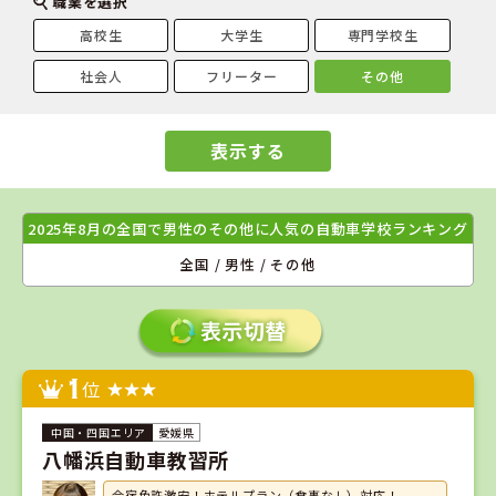
職業を選択
高校生
大学生
専門学校生
社会人
フリーター
その他
表示する
2025年8月の全国で男性のその他に人気の自動車学校ランキング
全国 / 男性 / その他
1
位
愛媛県
八幡浜自動車教習所
合宿免許激安！ホテルプラン（食事なし）対応！