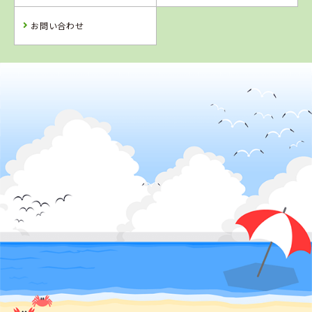
詳 細
予 約
お問い合わせ
2
位
岡山県
高梁自動車学校
詳 細
予 約