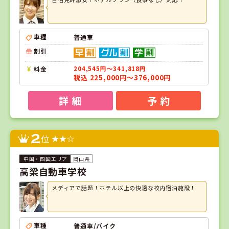
車種
普通車
割引
料金
204,545円～341,818円
税込 225,000円～376,000円
詳 細
予 約
2
位
岡山県
高梁自動車学校
メディアで話題！ホテル以上の快適な校内宿泊施設！
車種
普通車/バイク