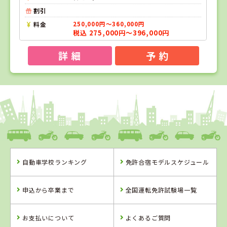
割引
料金
250,000円～360,000円
税込 275,000円～396,000円
詳 細
予 約
1
1
2
位
位
位
愛媛県
八幡浜自動車教習所
自動車学校ランキング
免許合宿モデルスケジュール
愛媛県
岡山県
八幡浜自動車教
高梁自動車学校
申込から卒業まで
全国運転免許試験場一覧
習所
詳 細
詳 細
お支払いについて
よくあるご質問
予 約
予 約