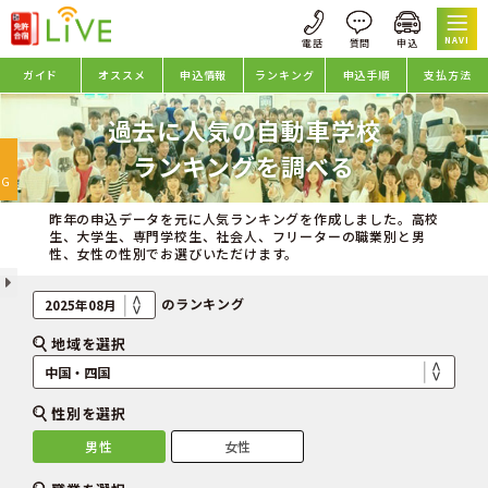
NAVI
ガイド
オススメ
申込情報
ランキング
申込手順
支払方法
過去に人気の自動車学校
oggle
ランキングを調べる
avigation
NG
昨年の申込データを元に人気ランキングを作成しました。高校
生、大学生、専門学校生、社会人、フリーターの職業別と男
性、女性の性別でお選びいただけます。
のランキング
地域を選択
性別を選択
男性
女性