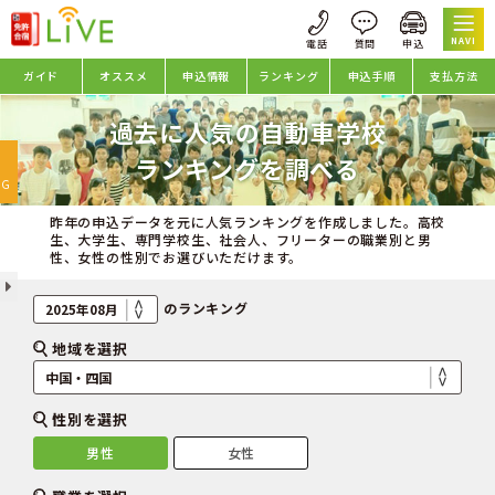
NAVI
ガイド
オススメ
申込情報
ランキング
申込手順
支払方法
過去に人気の自動車学校
oggle
ランキングを調べる
avigation
NG
昨年の申込データを元に人気ランキングを作成しました。高校
生、大学生、専門学校生、社会人、フリーターの職業別と男
性、女性の性別でお選びいただけます。
のランキング
地域を選択
性別を選択
男性
女性