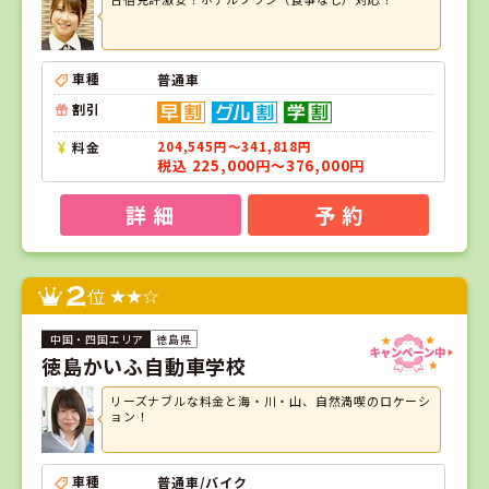
車種
普通車
割引
料金
204,545円～341,818円
税込 225,000円～376,000円
詳 細
予 約
2
位
徳島県
徳島かいふ自動車学校
リーズナブルな料金と海・川・山、自然満喫のロケーシ
ョン！
車種
普通車/バイク