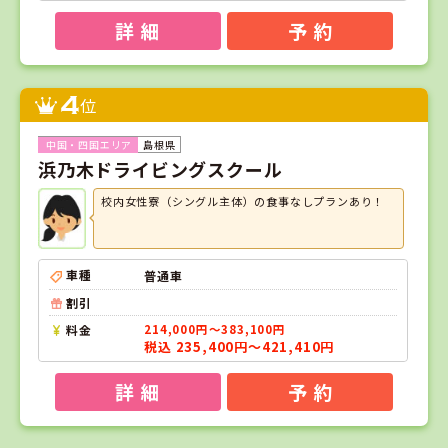
詳 細
予 約
4
位
島根県
浜乃木ドライビングスクール
校内女性寮（シングル主体）の食事なしプランあり！
車種
普通車
割引
料金
214,000円～383,100円
税込 235,400円～421,410円
詳 細
予 約