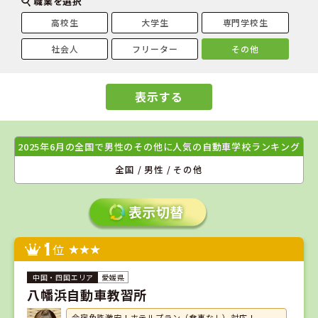
職業を選択
高校生
大学生
専門学校生
社会人
フリーター
その他
表示する
2025年6月の全国で男性のその他に人気の自動車学校ランキング
全国 / 男性 / その他
1
位
愛媛県
八幡浜自動車教習所
合宿免許激安！ホテルプラン（食事なし）対応！