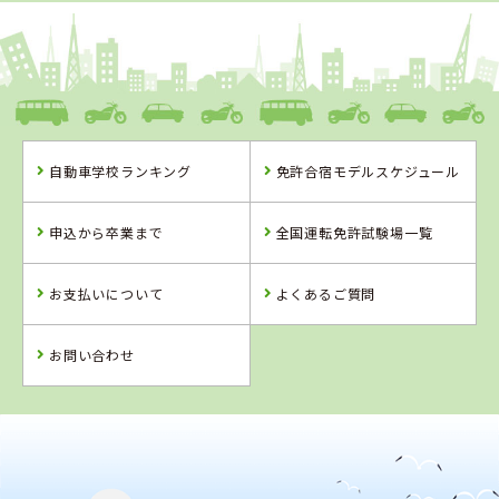
1
1
2
3
位
位
位
位
愛媛県
八幡浜自動車教習所
自動車学校ランキング
免許合宿モデルスケジュール
愛媛県
徳島県
岡山県
八幡浜自動車教
徳島かいふ自動
高梁自動車学校
申込から卒業まで
全国運転免許試験場一覧
習所
車学校
お支払いについて
よくあるご質問
詳 細
詳 細
詳 細
詳 細
予 約
お問い合わせ
予 約
予 約
予 約
2
位
4
位
徳島県
徳島かいふ自動車学校