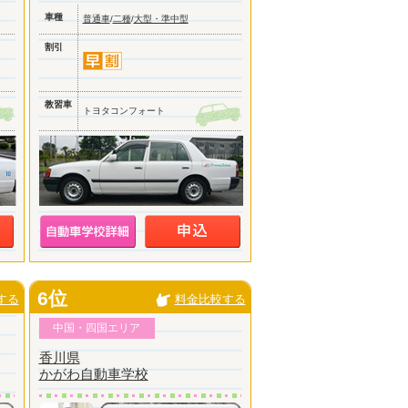
車種
普通車
/
二種
/
大型・準中型
割引
教習車
トヨタコンフォート
6位
する
料金比較する
中国・四国エリア
香川県
かがわ自動車学校