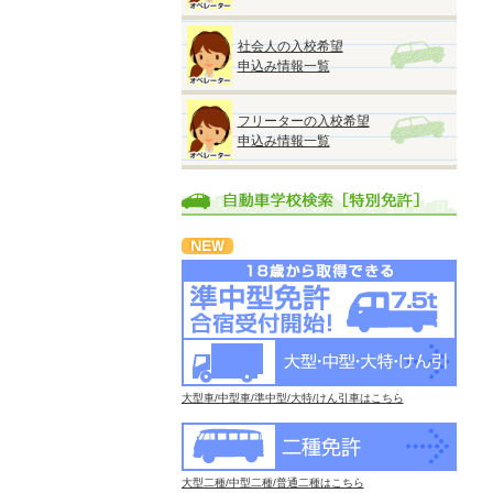
社会人の入校希望
申込み情報一覧
フリーターの入校希望
申込み情報一覧
大型車/中型車/準中型/大特/けん引車はこちら
大型二種/中型二種/普通二種はこちら