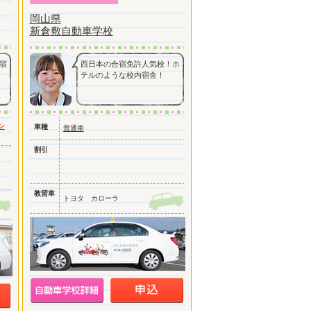
岡山県
新倉敷自動車学校
宿
西日本の合宿免許人気校！ホ
テルのような校内宿舎！
ン
車種
普通車
割引
教習車
トヨタ カローラ