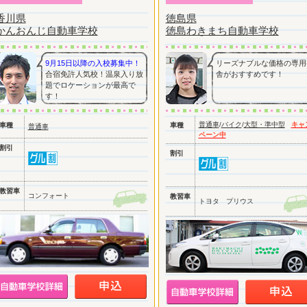
香川県
徳島県
かんおんじ自動車学校
徳島わきまち自動車学校
9月15日以降の入校募集中！
リーズナブルな価格の専用
合宿免許人気校！温泉入り放
舎がおすすめです！
題でロケーションが最高で
す！
普通車
/
バイク
/
大型・準中型
キャ
車種
車種
普通車
ペーン中
割引
割引
教習車
コンフォート
教習車
トヨタ プリウス