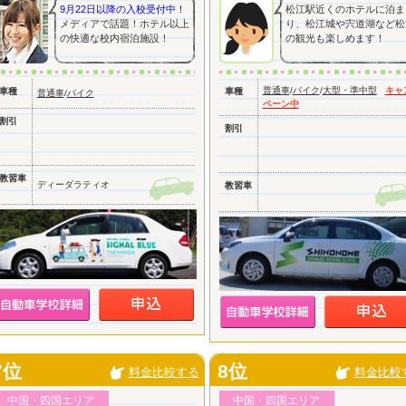
9月22日以降の入校受付中！
松江駅近くのホテルに泊ま
メディアで話題！ホテル以上
り、松江城や宍道湖など松
の快適な校内宿泊施設！
の観光も楽しめます！
普通車
/
バイク
/
大型・準中型
キャ
車種
車種
普通車
/
バイク
ペーン中
割引
割引
教習車
ディーダラティオ
教習車
7位
8位
料金比較する
料金比較
中国・四国エリア
中国・四国エリア