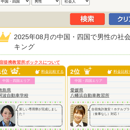
2025年08月の中国・四国で男性の
キング
宿提携教習所ボックスについて
1位
2位
料金比較する
料金比較
中国・四国エリア
中国・四国エリア
徳島県
愛媛県
阿波自動車学校
八幡浜自動車教習所
新しい専用寮が完成しまし
合宿免許激安！ホテルプラ
た！
（食事なし）対応！