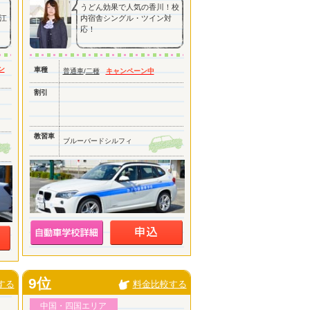
うどん効果で人気の香川！校
江
内宿舎シングル・ツイン対
応！
ン
車種
普通車
/
二種
キャンペーン中
割引
教習車
ブルーバードシルフィ
9位
する
料金比較する
中国・四国エリア