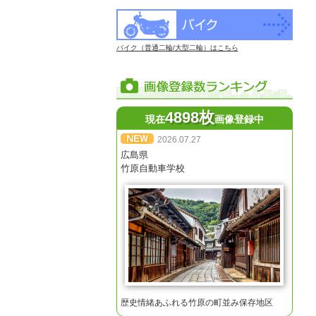
バイク（普通二輪/大型二輪）はこちら
4898枚
現在
画像登録中
2026.07.27
広島県
竹原自動車学校
歴史情緒あふれる竹原の町並み保存地区