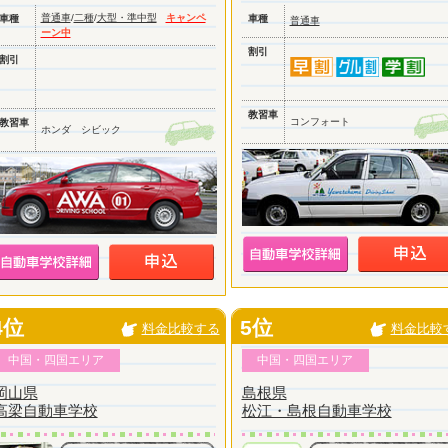
普通車
/
二種
/
大型・準中型
キャンペ
車種
車種
普通車
ーン中
割引
割引
教習車
コンフォート
教習車
ホンダ シビック
4位
5位
料金比較する
料金比較
中国・四国エリア
中国・四国エリア
岡山県
島根県
高梁自動車学校
松江・島根自動車学校