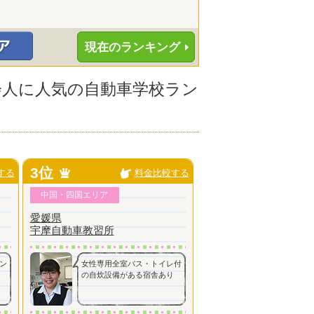
現在のランキング
社会人に人気の自動車学校ラン
3位
する
料金比較する
中国・四国エリア
愛媛県
宇摩自動車教習所
ン
女性専用全室バス・トイレ付
の自炊設備がある宿舎あり