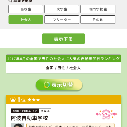
職業を選択
高校生
大学生
専門学校生
社会人
フリーター
その他
表示する
2017年8月の全国で男性の社会人に人気の自動車学校ランキング
全国 / 男性 / 社会人
1
位
徳島県
阿波自動車学校
校内女性シングルがオススメです。お部屋も広く、きれ