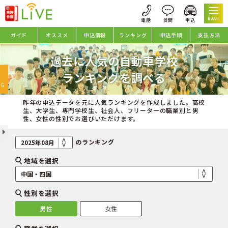
NAVI
ガイド
オススメ
申込情報
ランキング
申込手順
支払方法
過去に人気の自動車学校
oggle
ランキングを調べる
avigation
NG
昨年の申込データを元に人気ランキングを作成しました。高校
生、大学生、専門学校生、社会人、フリーターの職業別と男
性、女性の性別でお選びいただけます。
のランキング
地域を選択
性別を選択
男性
女性