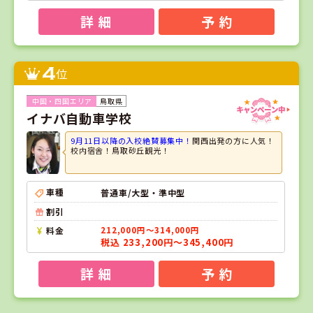
詳 細
予 約
4
位
鳥取県
イナバ自動車学校
9月11日以降の入校絶賛募集中！
関西出発の方に人気！
校内宿舎！鳥取砂丘観光！
車種
普通車/大型・準中型
割引
料金
212,000円～314,000円
税込 233,200円～345,400円
詳 細
予 約