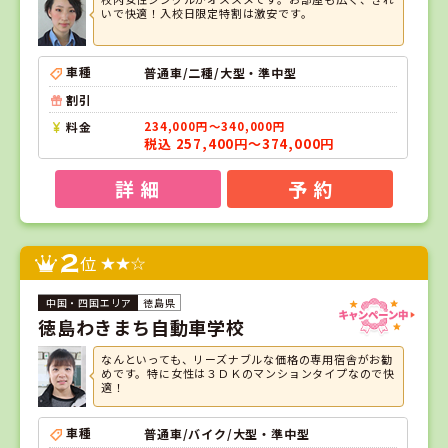
いで快適！入校日限定特割は激安です。
車種
普通車/二種/大型・準中型
割引
料金
234,000円～340,000円
税込 257,400円～374,000円
詳 細
予 約
2
位
徳島県
徳島わきまち自動車学校
なんといっても、リーズナブルな価格の専用宿舎がお勧
めです。特に女性は３ＤＫのマンションタイプなので快
適！
車種
普通車/バイク/大型・準中型