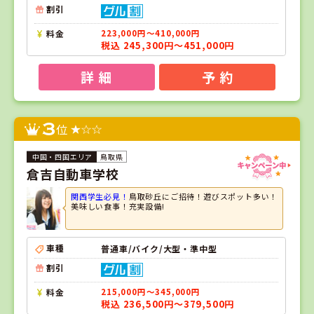
割引
料金
223,000円～410,000円
税込 245,300円～451,000円
詳 細
予 約
3
位
鳥取県
倉吉自動車学校
関西学生必見！
鳥取砂丘にご招待！遊びスポット多い！
美味しい食事！充実設備!
車種
普通車/バイク/大型・準中型
割引
料金
215,000円～345,000円
税込 236,500円～379,500円