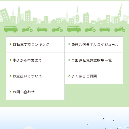
1
1
2
3
位
位
位
位
徳島県
阿波自動車学校
自動車学校ランキング
免許合宿モデルスケジュール
徳島県
徳島県
鳥取県
阿波自動車学校
徳島わきまち自
倉吉自動車学校
申込から卒業まで
全国運転免許試験場一覧
動車学校
お支払いについて
よくあるご質問
詳 細
詳 細
詳 細
詳 細
予 約
お問い合わせ
予 約
予 約
予 約
2
位
4
位
徳島県
徳島わきまち自動車学校