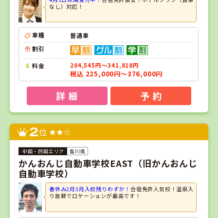
なし）対応！
車種
普通車
割引
料金
204,545円～341,818円
税込 225,000円～376,000円
詳 細
予 約
2
位
香川県
かんおんじ自動車学校EAST（旧かんおんじ
自動車学校）
春休み2月3月入校残りわずか！
合宿免許人気校！温泉入
り放題でロケーションが最高です！