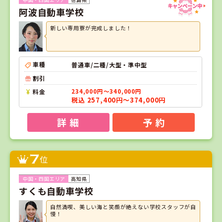
阿波自動車学校
新しい専用寮が完成しました！
車種
普通車/二種/大型・準中型
割引
料金
234,000円～340,000円
税込 257,400円～374,000円
詳 細
予 約
7
位
高知県
すくも自動車学校
自然満喫、美しい海と笑顔が絶えない学校スタッフが自
慢！