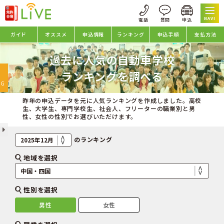
NAVI
ガイド
オススメ
申込情報
ランキング
申込手順
支払方法
過去に人気の自動車学校
oggle
ランキングを調べる
avigation
NG
昨年の申込データを元に人気ランキングを作成しました。高校
生、大学生、専門学校生、社会人、フリーターの職業別と男
性、女性の性別でお選びいただけます。
のランキング
地域を選択
性別を選択
男性
女性