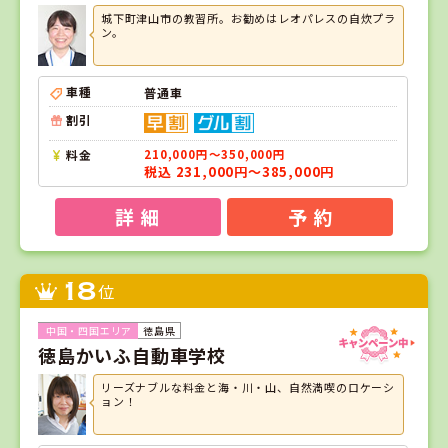
城下町津山市の教習所。お勧めはレオパレスの自炊プラ
ン。
車種
普通車
割引
料金
210,000円～350,000円
税込 231,000円～385,000円
詳 細
予 約
18
位
徳島県
徳島かいふ自動車学校
リーズナブルな料金と海・川・山、自然満喫のロケーシ
ョン！