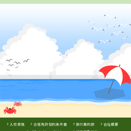
2
位
4
5
6
位
位
位
香川県
かんおんじ自動車学校EAST（旧かんおんじ
自動車学校）
島根県
松江・島根自動
車学校
鳥取県
徳島県
倉吉自動車学校
阿波自動車学校
詳 細
詳 細
詳 細
詳 細
予 約
予 約
予 約
予 約
3
位
7
8
9
位
位
位
岡山県
高梁自動車学校
入校資格
合宿免許契約条件書
旅行業約款
会社概要