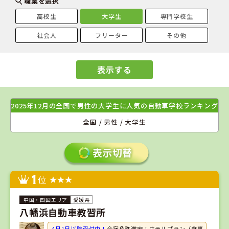
職業を選択
高校生
大学生
専門学校生
社会人
フリーター
その他
表示する
2025年12月の全国で男性の大学生に人気の自動車学校ランキング
全国 / 男性 / 大学生
1
位
愛媛県
八幡浜自動車教習所
4月1日以降受付中！
合宿免許激安！ホテルプラン（食事