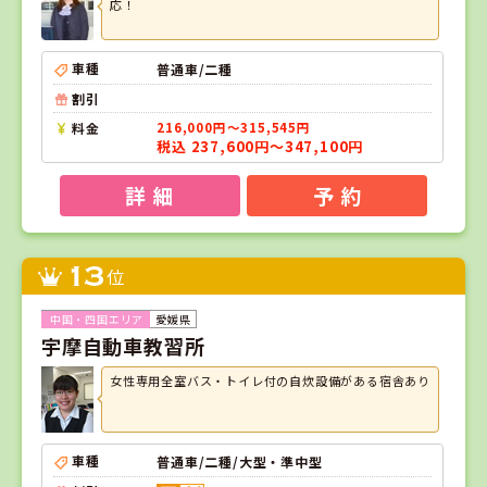
応！
車種
普通車/二種
割引
料金
216,000円～315,545円
税込 237,600円～347,100円
詳 細
予 約
13
位
愛媛県
宇摩自動車教習所
女性専用全室バス・トイレ付の自炊設備がある宿舎あり
車種
普通車/二種/大型・準中型