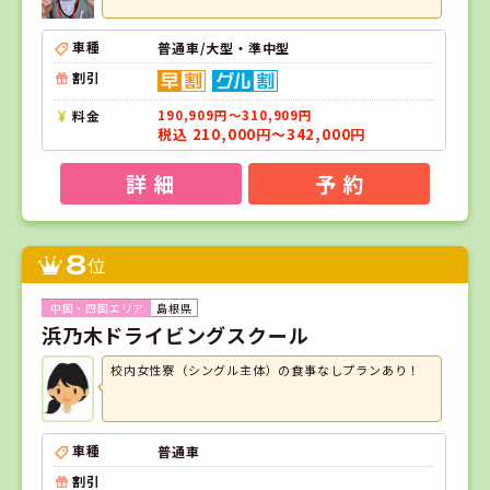
車種
普通車/大型・準中型
割引
料金
190,909円～310,909円
税込 210,000円～342,000円
詳 細
予 約
8
位
島根県
浜乃木ドライビングスクール
校内女性寮（シングル主体）の食事なしプランあり！
車種
普通車
割引