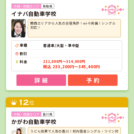
鳥取県
イナバ自動車学校
関西エリアから人気の合宿免許！wi-fi完備！シングル
対応！
車種
普通車/大型・準中型
割引
料金
212,000円～314,000円
税込 233,200円～345,400円
詳 細
予 約
12
位
香川県
かがわ自動車学校
うどん効果で人気の香川！校内宿舎シングル・ツイン対