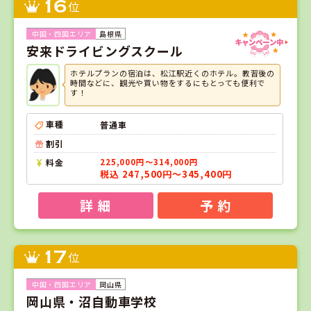
16
位
島根県
安来ドライビングスクール
ホテルプランの宿泊は、松江駅近くのホテル。教習後の
時間などに、観光や買い物をするにもとっても便利で
す！
車種
普通車
割引
料金
225,000円～314,000円
税込 247,500円～345,400円
詳 細
予 約
17
位
岡山県
岡山県・沼自動車学校