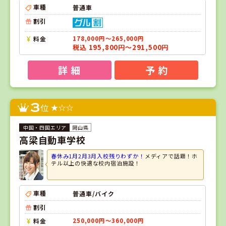
車種
普通車
割引
料金
178,000円～265,000円
税込 195,800円～291,500円
詳 細
予 約
3
位
岡山県
高梁自動車学校
春休み1月2月3月入校残りわずか！
メディアで話題！ホ
テル以上の快適な校内宿泊施設！
車種
普通車/バイク
割引
料金
250,000円～360,000円