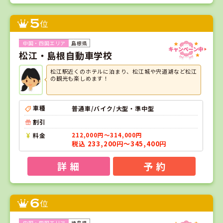
5
位
島根県
松江・島根自動車学校
松江駅近くのホテルに泊まり、松江城や宍道湖など松江
の観光も楽しめます！
車種
普通車/バイク/大型・準中型
割引
料金
212,000円～314,000円
税込 233,200円～345,400円
詳 細
予 約
6
位
徳島県