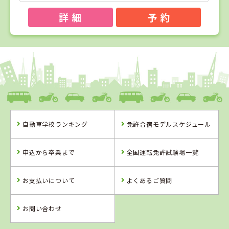
詳 細
予 約
1
1
2
3
位
位
位
位
愛媛県
八幡浜自動車教習所
自動車学校ランキング
免許合宿モデルスケジュール
愛媛県
香川県
岡山県
八幡浜自動車教
かんおんじ自動
高梁自動車学校
申込から卒業まで
全国運転免許試験場一覧
習所
車学校EAST（旧
かんおんじ自動
車学校）
お支払いについて
よくあるご質問
詳 細
詳 細
詳 細
詳 細
予 約
予 約
予 約
予 約
お問い合わせ