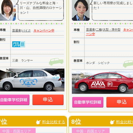
リーズナブルな料金と海・
新しい専用寮が完成しまし
川・山、自然満喫のロケーシ
た！
ョン！
普通車
/
二種
/
大型・準中型
キャン
車種
車種
普通車
/
バイク
キャンペーン中
ーン中
割引
割引
教習車
三菱 ランサー
教習車
ホンダ シビック
7位
8位
料金比較する
料金比較
中国・四国エリア
中国・四国エリア