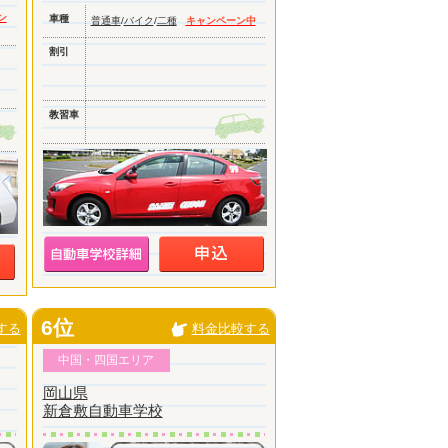
ン
車種
普通車
/
バイク
/
二種
キャンペーン中
割引
教習車
6位
する
料金比較する
中国・四国エリア
岡山県
新倉敷自動車学校