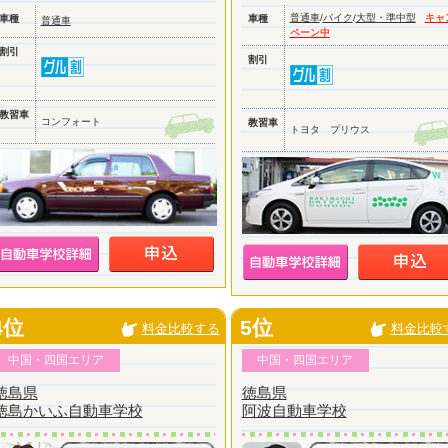
普通車
/
バイク
/
大型・準中型
キャ
車種
車種
普通車
ペーン中
割引
割引
教習車
コンフォート
教習車
トヨタ プリウス
4位
5位
料金比較する
料金比較
中国・四国エリア
中国・四国エリア
徳島県
徳島県
徳島かいふ自動車学校
阿波自動車学校