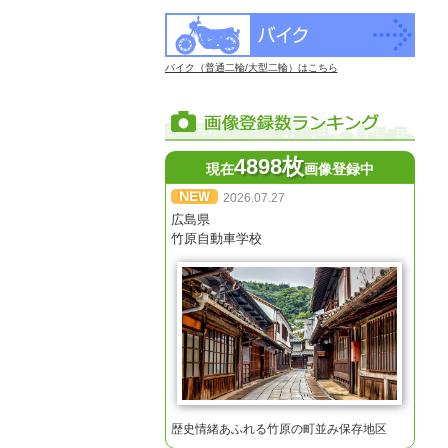
バイク（普通二輪/大型二輪）はこちら
4898枚
現在
画像登録中
2026.07.27
広島県
竹原自動車学校
歴史情緒あふれる竹原の町並み保存地区