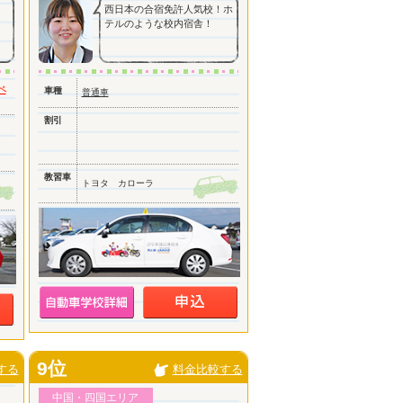
西日本の合宿免許人気校！ホ
テルのような校内宿舎！
ペ
車種
普通車
割引
教習車
トヨタ カローラ
9位
する
料金比較する
中国・四国エリア