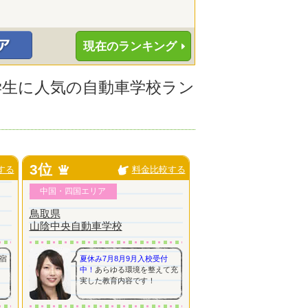
現在のランキング
大学生に人気の自動車学校ラン
3位
する
料金比較する
中国・四国エリア
鳥取県
山陰中央自動車学校
宿
夏休み7月8月9月入校受付
中！
あらゆる環境を整えて充
実した教育内容です！