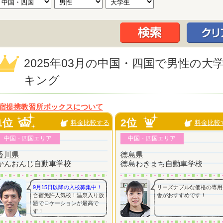
2025年03月の中国・四国で男性の
キング
宿提携教習所ボックスについて
1位
2位
料金比較する
料金比較
中国・四国エリア
中国・四国エリア
香川県
徳島県
かんおんじ自動車学校
徳島わきまち自動車学校
9月15日以降の入校募集中！
リーズナブルな価格の専用
合宿免許人気校！温泉入り放
舎がおすすめです！
題でロケーションが最高で
す！