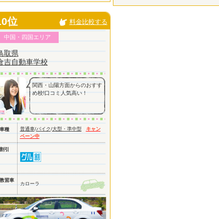
10位
料金比較する
中国・四国エリア
鳥取県
倉吉自動車学校
関西・山陽方面からのおすす
め校!口コミ人気高い！
普通車
/
バイク
/
大型・準中型
キャン
車種
ペーン中
割引
教習車
カローラ