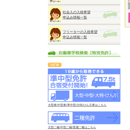
社会人の入校希望
申込み情報一覧
フリーターの入校希望
申込み情報一覧
大型車/中型車/準中型/大特/けん引車はこちら
大型二種/中型二種/普通二種はこちら