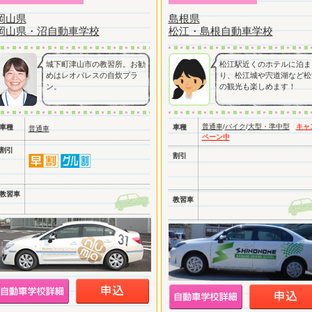
岡山県
島根県
岡山県・沼自動車学校
松江・島根自動車学校
城下町津山市の教習所。お勧
松江駅近くのホテルに泊ま
めはレオパレスの自炊プラ
り、松江城や宍道湖など松
ン。
の観光も楽しめます！
普通車
/
バイク
/
大型・準中型
キャ
車種
車種
普通車
ペーン中
割引
割引
教習車
教習車