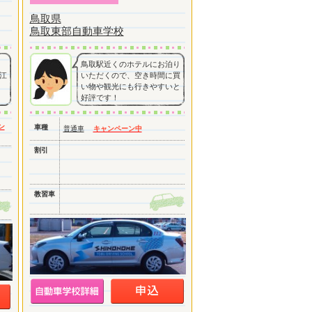
鳥取県
鳥取東部自動車学校
鳥取駅近くのホテルにお泊り
江
いただくので、空き時間に買
い物や観光にも行きやすいと
好評です！
ン
車種
普通車
キャンペーン中
割引
教習車