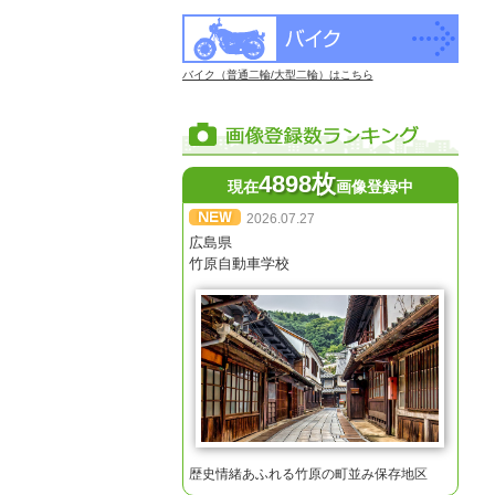
バイク（普通二輪/大型二輪）はこちら
4898枚
現在
画像登録中
2026.07.27
広島県
竹原自動車学校
歴史情緒あふれる竹原の町並み保存地区