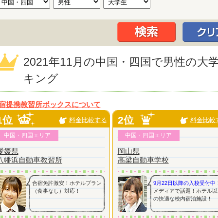
2021年11月の中国・四国で男性の
キング
宿提携教習所ボックスについて
1位
2位
料金比較する
料金比較
中国・四国エリア
中国・四国エリア
愛媛県
岡山県
八幡浜自動車教習所
高梁自動車学校
合宿免許激安！ホテルプラン
9月22日以降の入校受付中
（食事なし）対応！
メディアで話題！ホテル以
の快適な校内宿泊施設！