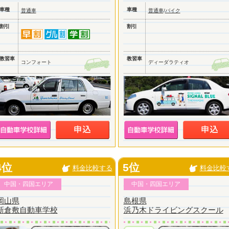
車種
車種
普通車
普通車
/
バイク
割引
割引
教習車
教習車
コンフォート
ディーダラティオ
4位
5位
料金比較する
料金比較
中国・四国エリア
中国・四国エリア
岡山県
島根県
新倉敷自動車学校
浜乃木ドライビングスクール