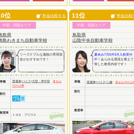
10位
11位
料金比較する
料金比較
中国・四国エリア
中国・四国エリア
徳島県
鳥取県
徳島わきまち自動車学校
山陰中央自動車学校
リーズナブルな価格の専用宿
夏休み7月8月9月入校受付
舎がおすすめです！
中！
あらゆる環境を整えて
実した教育内容です！
普通車
/
バイク
/
大型・準中型
キャン
車種
車種
普通車
/
バイク
/
二種
キャンペーン
ペーン中
割引
割引
教習車
教習車
トヨタ プリウス