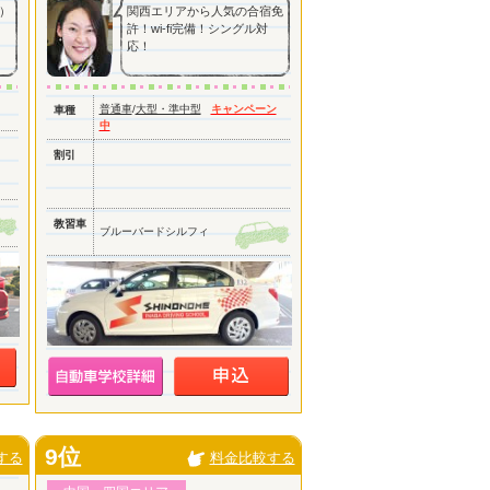
）
関西エリアから人気の合宿免
許！wi-fi完備！シングル対
応！
普通車
/
大型・準中型
キャンペーン
車種
中
割引
教習車
ブルーバードシルフィ
9位
する
料金比較する