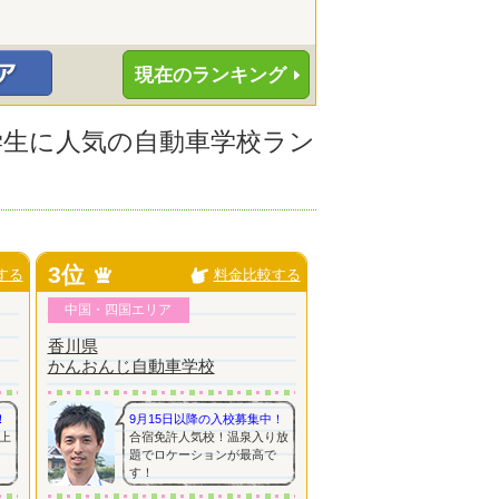
現在のランキング
大学生に人気の自動車学校ラン
3位
する
料金比較する
中国・四国エリア
香川県
かんおんじ自動車学校
！
9月15日以降の入校募集中！
上
合宿免許人気校！温泉入り放
題でロケーションが最高で
す！