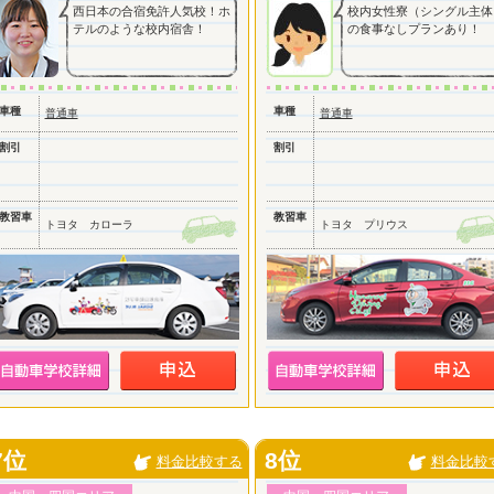
西日本の合宿免許人気校！ホ
校内女性寮（シングル主体
テルのような校内宿舎！
の食事なしプランあり！
車種
車種
普通車
普通車
割引
割引
教習車
教習車
トヨタ カローラ
トヨタ プリウス
7位
8位
料金比較する
料金比較