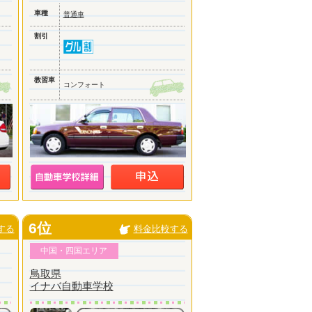
車種
普通車
割引
教習車
コンフォート
6位
する
料金比較する
中国・四国エリア
鳥取県
イナバ自動車学校