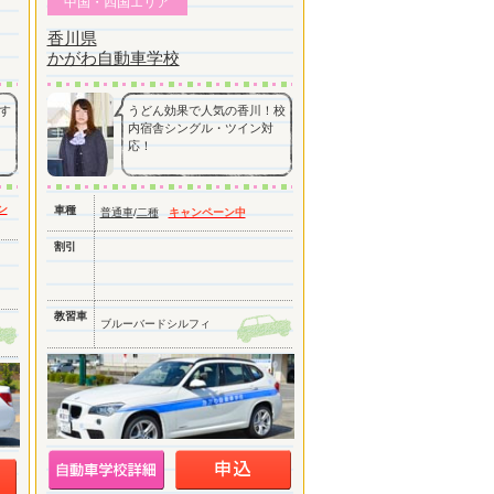
中国・四国エリア
香川県
かがわ自動車学校
す
うどん効果で人気の香川！校
内宿舎シングル・ツイン対
応！
ン
車種
普通車
/
二種
キャンペーン中
割引
教習車
ブルーバードシルフィ