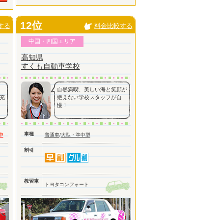
12位
する
料金比較する
中国・四国エリア
高知県
すくも自動車学校
自然満喫、美しい海と笑顔が
充
絶えない学校スタッフが自
慢！
車種
中
普通車
/
大型・準中型
割引
教習車
トヨタコンフォート