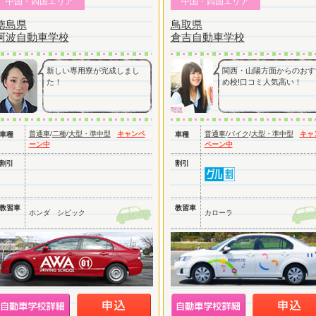
中国・四国エリア
中国・四国エリア
徳島県
鳥取県
阿波自動車学校
倉吉自動車学校
新しい専用寮が完成しまし
関西・山陽方面からのおす
た！
め校!口コミ人気高い！
普通車
/
二種
/
大型・準中型
キャンペ
普通車
/
バイク
/
大型・準中型
キャ
車種
車種
ーン中
ペーン中
割引
割引
教習車
教習車
ホンダ シビック
カローラ