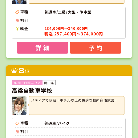
車種
普通車/二種/大型・準中型
割引
料金
234,000円～340,000円
税込 257,400円～374,000円
詳 細
予 約
8
位
岡山県
高梁自動車学校
メディアで話題！ホテル以上の快適な校内宿泊施設！
車種
普通車/バイク
割引