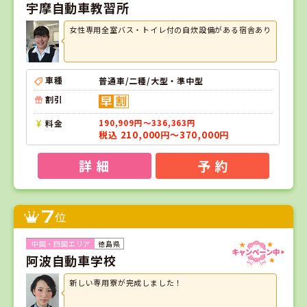
宇摩自動車教習所
女性専用全室バス・トイレ付の自炊設備がある宿舎あり
車種
普通車/二種/大型・準中型
割引
料金
190,909円～336,363円
税込 210,000円～370,000円
詳 細
予 約
7
位
徳島県
阿波自動車学校
新しい専用寮が完成しました！