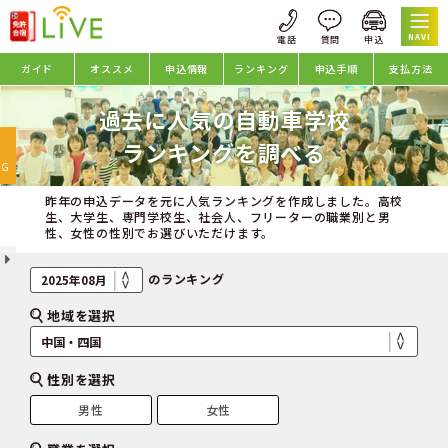
NAVI
ガイド
オススメ
申込情報
ランキング
申込手順
支払方法
過去に人気の自動車学校
oggle
ランキングを調べる
avigation
NG
昨年の申込データを元に人気ランキングを作成しました。高校
生、大学生、専門学校生、社会人、フリーターの職業別と男
性、女性の性別でお選びいただけます。
のランキング
地域を選択
性別を選択
男性
女性