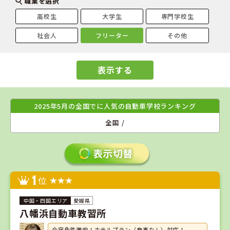
職業を選択
高校生
大学生
専門学校生
社会人
フリーター
その他
表示する
2025年5月の全国でに人気の自動車学校ランキング
全国 /
1
位
愛媛県
八幡浜自動車教習所
合宿免許激安！ホテルプラン（食事なし）対応！