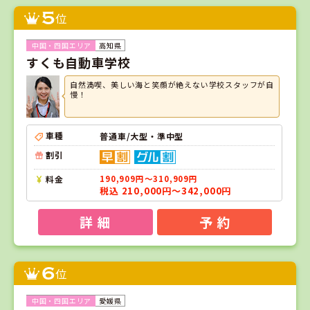
5
位
高知県
すくも自動車学校
自然満喫、美しい海と笑顔が絶えない学校スタッフが自
慢！
車種
普通車/大型・準中型
割引
料金
190,909円～310,909円
税込 210,000円～342,000円
詳 細
予 約
6
位
愛媛県