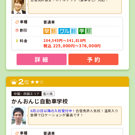
車種
普通車
割引
料金
204,545円～341,818円
税込 225,000円～376,000円
詳 細
予 約
2
位
香川県
かんおんじ自動車学校
6月13日以降の入校受付中！
合宿免許人気校！温泉入り
放題でロケーションが最高です！
車種
普通車