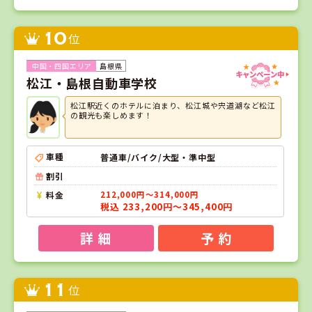
10
位
島根県
松江・島根自動車学校
松江駅近くのホテルに泊まり、松江城や宍道湖など松江
の観光も楽しめます！
車種
普通車/バイク/大型・準中型
割引
料金
212,000円～314,000円
税込 233,200円～345,400円
詳 細
予 約
11
位