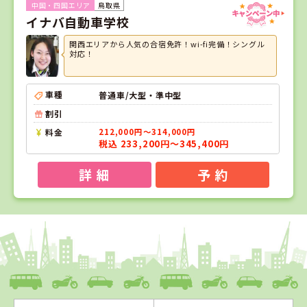
鳥取県
イナバ自動車学校
関西エリアから人気の合宿免許！wi-fi完備！シングル
対応！
車種
普通車/大型・準中型
割引
料金
212,000円～314,000円
税込 233,200円～345,400円
詳 細
予 約
1
1
2
3
位
位
位
位
愛媛県
八幡浜自動車教習所