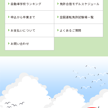
自動車学校ランキング
免許合宿モデルスケジュール
愛媛県
香川県
岡山県
八幡浜自動車教
かんおんじ自動
新倉敷自動車学
申込から卒業まで
全国運転免許試験場一覧
習所
車学校
校
詳 細
詳 細
詳 細
お支払いについて
よくあるご質問
予 約
予 約
予 約
詳 細
予 約
お問い合わせ
4
5
6
位
位
位
2
位
香川県
かんおんじ自動車学校
鳥取県
高知県
愛媛県
倉吉自動車学校
すくも自動車学
宇摩自動車教習
校
所