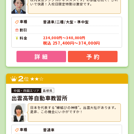
いで快適！入校日限定特割は激安です。
車種
普通車/二種/大型・準中型
割引
料金
234,000円～340,000円
税込 257,400円～374,000円
詳 細
予 約
2
位
島根県
出雲高等自動車教習所
日本を代表する“縁結びの神様”。出雲大社があります。
是非、この機会にいかがですか！
車種
普通車