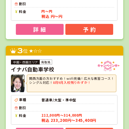
割引
料金
円～円
税込 円～円
詳 細
予 約
3
位
鳥取県
イナバ自動車学校
関西方面の方おすすめ！wiifi完備！広大な教習コース！
シングル対応！
8月9月入校残りわずか！
車種
普通車/大型・準中型
割引
料金
212,000円～314,000円
税込 233,200円～345,400円