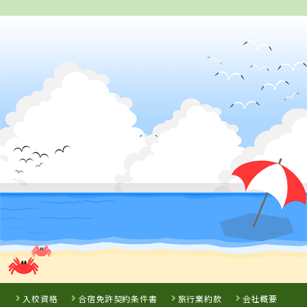
2
位
4
5
6
位
位
位
島根県
出雲高等自動車教習所
徳島県
徳島県
岡山県
徳島かいふ自動
徳島わきまち自
新倉敷自動車学
車学校
動車学校
校
詳 細
予 約
詳 細
詳 細
詳 細
予 約
予 約
予 約
3
位
鳥取県
7
8
位
位
イナバ自動車学校
入校資格
合宿免許契約条件書
旅行業約款
会社概要