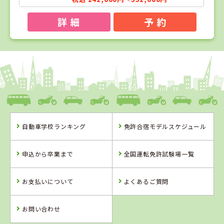
詳 細
予 約
1
1
2
3
位
位
位
位
徳島県
阿波自動車学校
自動車学校ランキング
免許合宿モデルスケジュール
徳島県
島根県
鳥取県
阿波自動車学校
出雲高等自動車
イナバ自動車学
申込から卒業まで
全国運転免許試験場一覧
教習所
校
お支払いについて
よくあるご質問
詳 細
詳 細
詳 細
詳 細
予 約
お問い合わせ
予 約
予 約
予 約