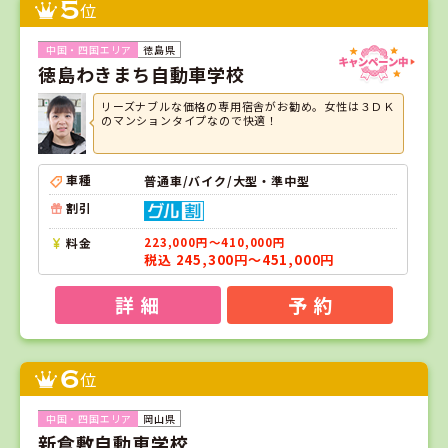
5
位
徳島県
徳島わきまち自動車学校
リーズナブルな価格の専用宿舎がお勧め。女性は３ＤＫ
のマンションタイプなので快適！
車種
普通車/バイク/大型・準中型
割引
料金
223,000円～410,000円
税込 245,300円～451,000円
詳 細
予 約
6
位
岡山県
新倉敷自動車学校