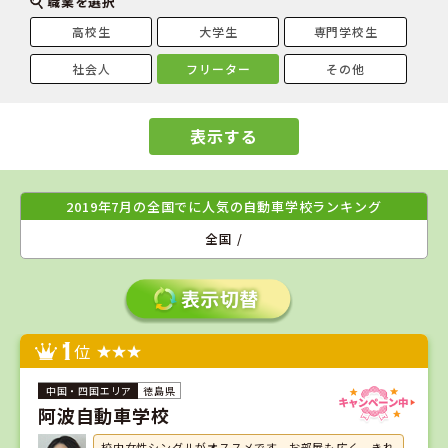
職業を選択
高校生
大学生
専門学校生
社会人
フリーター
その他
表示する
2019年7月の全国でに人気の自動車学校ランキング
全国 /
1
位
徳島県
阿波自動車学校
校内女性シングルがオススメです。お部屋も広く、きれ