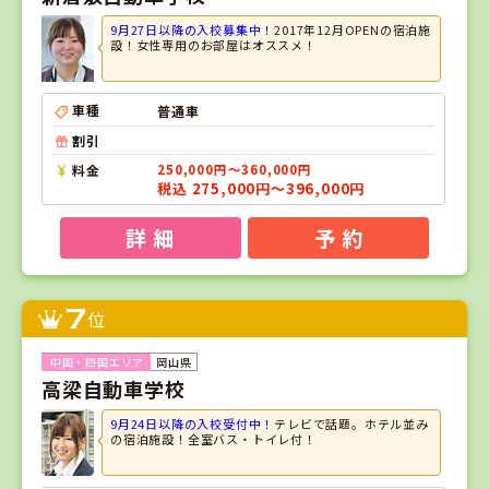
9月27日以降の入校募集中！
2017年12月OPENの宿泊施
設！女性専用のお部屋はオススメ！
車種
普通車
割引
料金
250,000円～360,000円
税込 275,000円～396,000円
詳 細
予 約
7
位
岡山県
高梁自動車学校
9月24日以降の入校受付中！
テレビで話題。ホテル並み
の宿泊施設！全室バス・トイレ付！