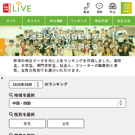
NAVI
ガイド
オススメ
申込情報
ランキング
申込手順
支払方法
過去に人気の自動車学校
oggle
ランキングを調べる
avigation
NG
昨年の申込データを元に人気ランキングを作成しました。高校
生、大学生、専門学校生、社会人、フリーターの職業別と男
性、女性の性別でお選びいただけます。
のランキング
地域を選択
性別を選択
男性
女性