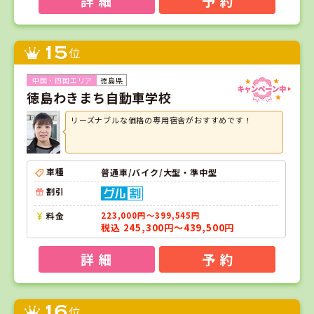
詳 細
予 約
15
位
徳島県
徳島わきまち自動車学校
リーズナブルな価格の専用宿舎がおすすめです！
車種
普通車/バイク/大型・準中型
割引
料金
223,000円～399,545円
税込 245,300円～439,500円
詳 細
予 約
16
位