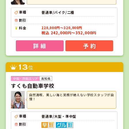
車種
普通車/バイク/二種
割引
料金
220,000円～320,000円
税込 242,000円～352,000円
詳 細
予 約
13
位
高知県
すくも自動車学校
自然満喫、美しい海と笑顔が絶えない学校スタッフが自
慢！
車種
普通車/大型・準中型
割引