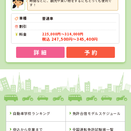
時間などに、観光や買い物をするにもとっても便利で
す！
車種
普通車
割引
料金
225,000円～314,000円
税込 247,500円～345,400円
詳 細
予 約
1
1
2
3
位
位
位
位
愛媛県
八幡浜自動車教習所
自動車学校ランキング
免許合宿モデルスケジュール
愛媛県
鳥取県
香川県
八幡浜自動車教
倉吉自動車学校
かんおんじ自動
申込から卒業まで
全国運転免許試験場一覧
習所
車学校EAST