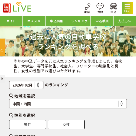
NAVI
ガイド
オススメ
申込情報
ランキング
申込手順
支払方法
過去に人気の自動車学校
oggle
ランキングを調べる
avigation
NG
昨年の申込データを元に人気ランキングを作成しました。高校
生、大学生、専門学校生、社会人、フリーターの職業別と男
性、女性の性別でお選びいただけます。
のランキング
地域を選択
性別を選択
男性
女性