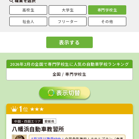
職業を選択
高校生
大学生
専門学校生
社会人
フリーター
その他
表示する
2026年2月の全国で専門学校生に人気の自動車学校ランキング
全国 / 専門学校生
1
位
愛媛県
八幡浜自動車教習所
5月7日以降受付中！
合宿免許激安！ホテルプラン（食事