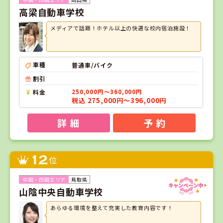
高梁自動車学校
メディアで話題！ホテル以上の快適な校内宿泊施設！
車種
普通車/バイク
割引
料金
250,000円～360,000円
税込 275,000円～396,000円
詳 細
予 約
12
位
鳥取県
山陰中央自動車学校
あらゆる環境を整えて充実した教育内容です！