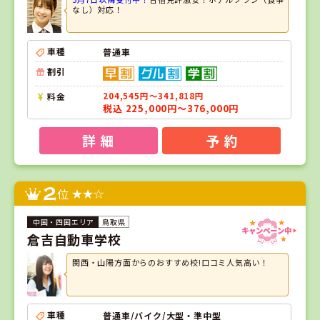
なし）対応！
車種
普通車
割引
料金
204,545円～341,818円
税込 225,000円～376,000円
詳 細
予 約
2
位
鳥取県
倉吉自動車学校
関西・山陽方面からのおすすめ校!口コミ人気高い！
車種
普通車/バイク/大型・準中型