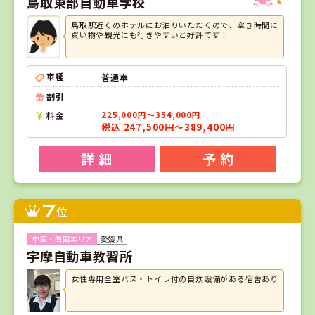
鳥取東部自動車学校
鳥取駅近くのホテルにお泊りいただくので、空き時間に
買い物や観光にも行きやすいと好評です！
車種
普通車
割引
料金
225,000円～354,000円
税込 247,500円～389,400円
詳 細
予 約
7
位
愛媛県
宇摩自動車教習所
女性専用全室バス・トイレ付の自炊設備がある宿舎あり