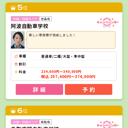
5
位
徳島県
阿波自動車学校
新しい専用寮が完成しました！
車種
普通車/二種/大型・準中型
割引
料金
234,000円～340,000円
税込 257,400円～374,000円
詳 細
予 約
6
位
鳥取県