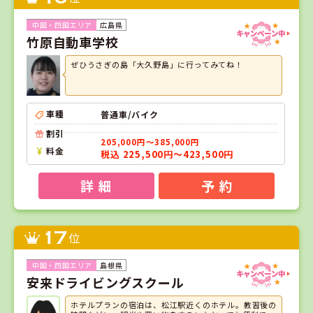
広島県
竹原自動車学校
ぜひうさぎの島「大久野島」に行ってみてね！
車種
普通車/バイク
割引
205,000円～385,000円
料金
税込 225,500円～423,500円
詳 細
予 約
17
位
島根県
安来ドライビングスクール
ホテルプランの宿泊は、松江駅近くのホテル。教習後の