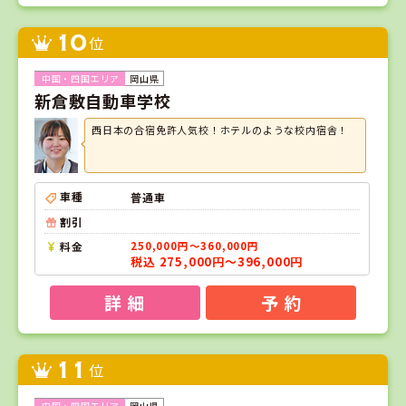
10
位
岡山県
新倉敷自動車学校
西日本の合宿免許人気校！ホテルのような校内宿舎！
車種
普通車
割引
料金
250,000円～360,000円
税込 275,000円～396,000円
詳 細
予 約
11
位
岡山県