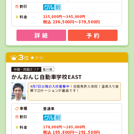
割引
料金
215,000円～345,000円
税込 236,500円～379,500円
詳 細
予 約
3
位
香川県
かんおんじ自動車学校EAST
4月7日以降の入校募集中！
合宿免許人気校！温泉入り放
題でロケーションが最高です！
車種
普通車
割引
料金
178,000円～265,000円
税込 195,800円～291,500円