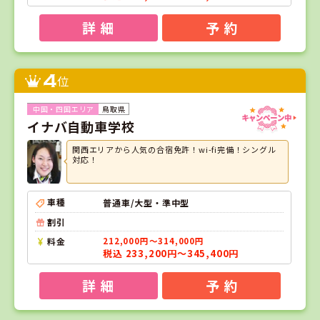
詳 細
予 約
4
位
鳥取県
イナバ自動車学校
関西エリアから人気の合宿免許！wi-fi完備！シングル
対応！
車種
普通車/大型・準中型
割引
料金
212,000円～314,000円
税込 233,200円～345,400円
詳 細
予 約