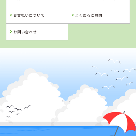
お支払いについて
よくあるご質問
詳 細
詳 細
詳 細
詳 細
予 約
予 約
予 約
予 約
お問い合わせ
2
位
4
5
6
位
位
位
鳥取県
倉吉自動車学校
鳥取県
鳥取東部自動車
学校
鳥取県
徳島県
イナバ自動車学
阿波自動車学校
校
詳 細
予 約
詳 細
詳 細
詳 細