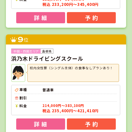
税込 233,200円～345,400円
詳 細
予 約
9
位
島根県
浜乃木ドライビングスクール
校内女性寮（シングル主体）の食事なしプランあり！
車種
普通車
割引
料金
214,000円～383,100円
税込 235,400円～421,410円
詳 細
予 約