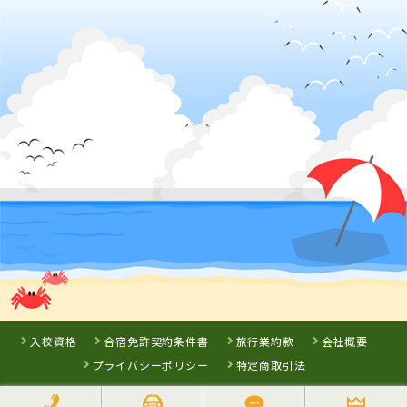
かんおんじ自動車学校
岡山県
鳥取県
徳島県
高梁自動車学校
倉吉自動車学校
阿波自動車学校
詳 細
詳 細
詳 細
詳 細
予 約
予 約
予 約
予 約
3
7
8
9
位
位
位
位
岡山県
新倉敷自動車学校
入校資格
合宿免許契約条件書
旅行業約款
会社概要
プライバシーポリシー
特定商取引法