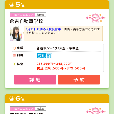
5
位
鳥取県
倉吉自動車学校
3月31日以降の入校受付中！
関西・山陽方面からのおす
すめ校!口コミ人気高い！
車種
普通車/バイク/大型・準中型
割引
料金
215,000円～345,000円
税込 236,500円～379,500円
詳 細
予 約
6
位
徳島県