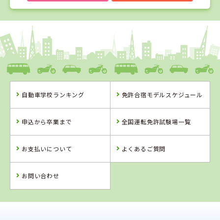
1
1
2
3
位
位
位
位
愛媛県
八幡浜自動車教習所
自動車学校ランキング
免許合宿モデルスケジュール
愛媛県
香川県
岡山県
八幡浜自動車教
かんおんじ自動
新倉敷自動車学
申込から卒業まで
全国運転免許試験場一覧
習所
車学校
校
詳 細
詳 細
詳 細
お支払いについて
よくあるご質問
予 約
予 約
予 約
詳 細
予 約
お問い合わせ
4
5
6
位
位
位
2
位
香川県