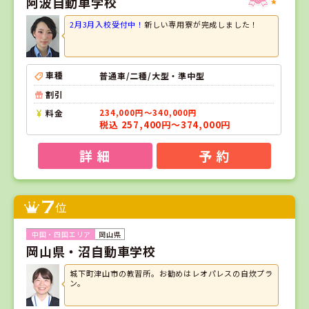
阿波自動車学校
2月3月入校受付中！
新しい専用寮が完成しました！
車種
普通車/二種/大型・準中型
割引
料金
234,000円～340,000円
税込 257,400円～374,000円
詳 細
予 約
7
位
岡山県
岡山県・沼自動車学校
城下町津山市の教習所。お勧めはレオパレスの自炊プラ
ン。