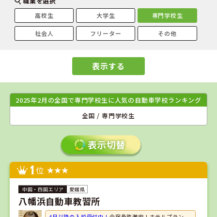
職業を選択
高校生
大学生
専門学校生
社会人
フリーター
その他
表示する
2025年2月の全国で専門学校生に人気の自動車学校ランキング
全国 / 専門学校生
1
位
愛媛県
八幡浜自動車教習所
4月以降の入校受付中！
合宿免許激安！ホテルプラン