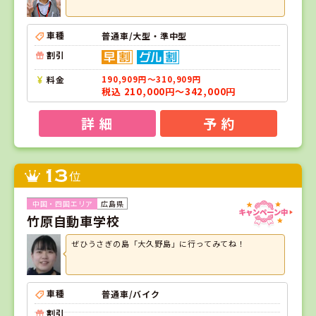
車種
普通車/大型・準中型
割引
料金
190,909円～310,909円
税込 210,000円～342,000円
詳 細
予 約
13
位
広島県
竹原自動車学校
ぜひうさぎの島「大久野島」に行ってみてね！
車種
普通車/バイク
割引