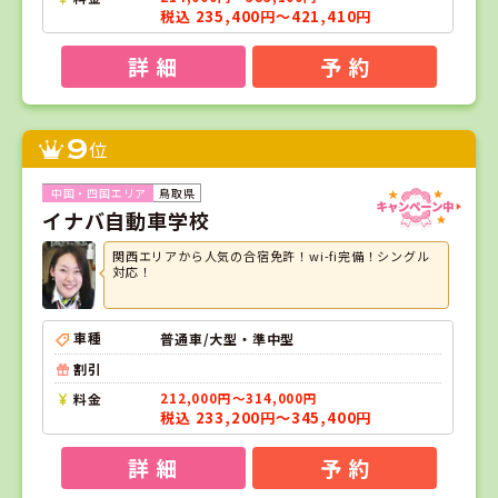
税込 235,400円～421,410円
詳 細
予 約
9
位
鳥取県
イナバ自動車学校
関西エリアから人気の合宿免許！wi-fi完備！シングル
対応！
車種
普通車/大型・準中型
割引
料金
212,000円～314,000円
税込 233,200円～345,400円
詳 細
予 約