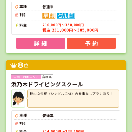
車種
普通車
割引
料金
210,000円～350,000円
税込 231,000円～385,000円
詳 細
予 約
8
位
島根県
浜乃木ドライビングスクール
校内女性寮（シングル主体）の食事なしプランあり！
車種
普通車
割引
料金
214,000円～383,100円