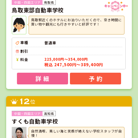
鳥取県
鳥取東部自動車学校
鳥取駅近くのホテルにお泊りいただくので、空き時間に
買い物や観光にも行きやすいと好評です！
車種
普通車
割引
料金
225,000円～354,000円
税込 247,500円～389,400円
詳 細
予 約
12
位
高知県
すくも自動車学校
自然満喫、美しい海と笑顔が絶えない学校スタッフが自
慢！