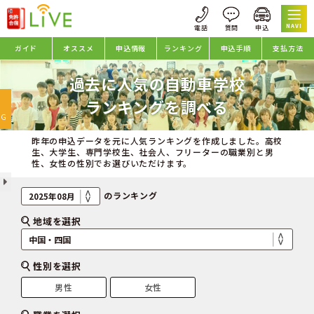
NAVI
ガイド
オススメ
申込情報
ランキング
申込手順
支払方法
過去に人気の自動車学校
oggle
ランキングを調べる
avigation
NG
昨年の申込データを元に人気ランキングを作成しました。高校
生、大学生、専門学校生、社会人、フリーターの職業別と男
性、女性の性別でお選びいただけます。
のランキング
地域を選択
性別を選択
男性
女性