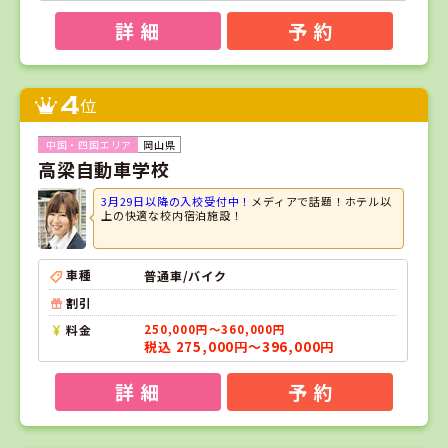
詳 細
予 約
4
位
岡山県
高梁自動車学校
3月29日以降の入校受付中！
メディアで話題！ホテル以
上の快適な校内宿泊施設！
車種
普通車/バイク
割引
料金
250,000円～360,000円
税込 275,000円～396,000円
詳 細
予 約