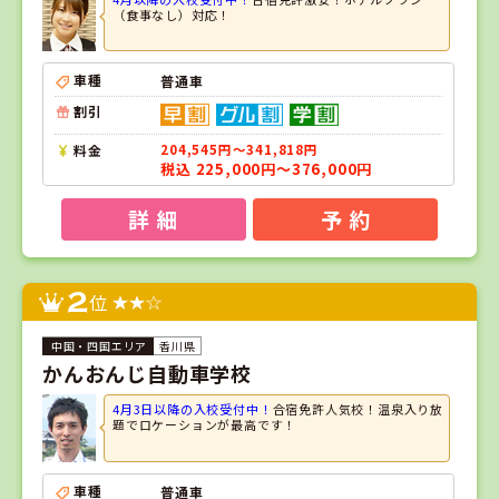
（食事なし）対応！
車種
普通車
割引
料金
204,545円～341,818円
税込 225,000円～376,000円
詳 細
予 約
2
位
香川県
かんおんじ自動車学校
4月3日以降の入校受付中！
合宿免許人気校！温泉入り放
題でロケーションが最高です！
車種
普通車