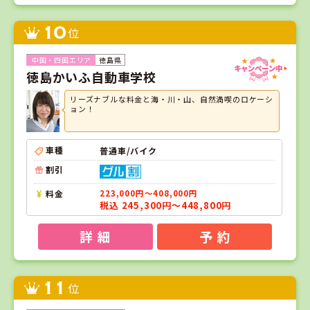
10
位
徳島県
徳島かいふ自動車学校
リーズナブルな料金と海・川・山、自然満喫のロケーシ
ョン！
車種
普通車/バイク
割引
料金
223,000円～408,000円
税込 245,300円～448,800円
詳 細
予 約
11
位