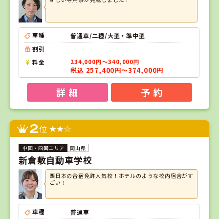
車種
普通車/二種/大型・準中型
割引
料金
234,000円～340,000円
税込 257,400円～374,000円
詳 細
予 約
2
位
岡山県
新倉敷自動車学校
西日本の合宿免許人気校！ホテルのような校内宿舎がす
ごい！
車種
普通車