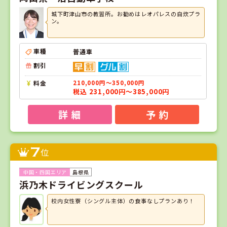
城下町津山市の教習所。お勧めはレオパレスの自炊プラ
ン。
車種
普通車
割引
料金
210,000円～350,000円
税込 231,000円～385,000円
詳 細
予 約
7
位
島根県
浜乃木ドライビングスクール
校内女性寮（シングル主体）の食事なしプランあり！