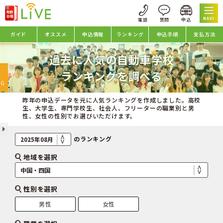
NAVI
ガイド
オススメ
申込情報
ランキング
申込手順
支払方法
過去に人気の自動車学校
oggle
ランキングを調べる
avigation
NG
昨年の申込データを元に人気ランキングを作成しました。高校
生、大学生、専門学校生、社会人、フリーターの職業別と男
性、女性の性別でお選びいただけます。
のランキング
地域を選択
性別を選択
男性
女性