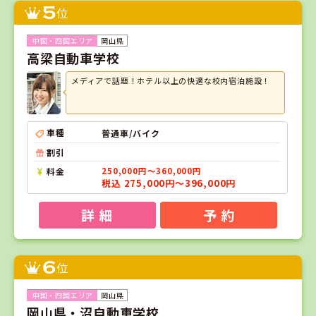
5
位
岡山県
高梁自動車学校
メディアで話題！ホテル以上の快適な校内宿泊施設！
車種
普通車/バイク
割引
料金
250,000円～360,000円
税込 275,000円～396,000円
詳 細
予 約
6
位
岡山県
岡山県・沼自動車学校