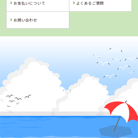
お支払いについて
よくあるご質問
詳 細
詳 細
詳 細
詳 細
予 約
予 約
予 約
予 約
お問い合わせ
2
位
4
5
6
位
位
位
岡山県
新倉敷自動車学校
愛媛県
岡山県
岡山県
八幡浜自動車教
高梁自動車学校
岡山県・沼自動
習所
車学校
詳 細
詳 細
詳 細
詳 細
予 約
予 約
予 約
予 約