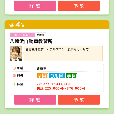
詳 細
予 約
4
位
愛媛県
八幡浜自動車教習所
合宿免許激安！ホテルプラン（食事なし）対応！
車種
普通車
割引
料金
204,545円～341,818円
税込 225,000円～376,000円
詳 細
予 約