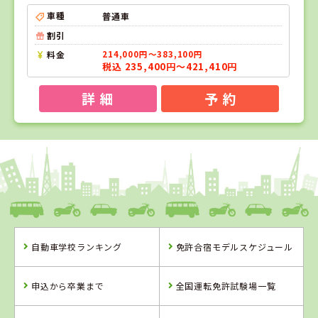
車種
普通車
割引
料金
214,000円～383,100円
税込 235,400円～421,410円
詳 細
予 約
1
1
2
3
位
位
位
位
徳島県
阿波自動車学校
自動車学校ランキング
免許合宿モデルスケジュール
徳島県
岡山県
鳥取県
阿波自動車学校
新倉敷自動車学
倉吉自動車学校
申込から卒業まで
全国運転免許試験場一覧
校