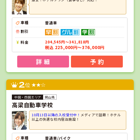
車種
普通車
割引
料金
204,545円～341,818円
税込 225,000円～376,000円
詳 細
予 約
2
位
岡山県
高梁自動車学校
10月13日以降の入校受付中！
メディアで話題！ホテル
以上の快適な校内宿泊施設！
車種
普通車/バイク