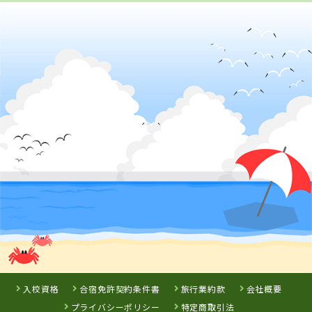
岡山県
高梁自動車学校
詳 細
予 約
3
位
島根県
浜乃木ドライビングスクール
入校資格
合宿免許契約条件書
旅行業約款
会社概要
プライバシーポリシー
特定商取引法