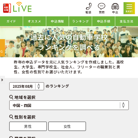
NAVI
ガイド
オススメ
申込情報
ランキング
申込手順
支払方法
過去に人気の自動車学校
oggle
ランキングを調べる
avigation
NG
昨年の申込データを元に人気ランキングを作成しました。高校
生、大学生、専門学校生、社会人、フリーターの職業別と男
性、女性の性別でお選びいただけます。
のランキング
地域を選択
性別を選択
男性
女性