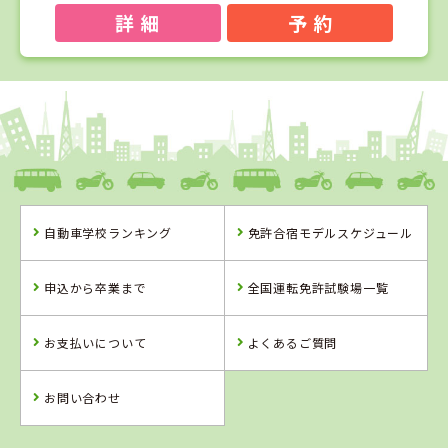
詳 細
予 約
1
1
2
3
位
位
位
位
愛媛県
八幡浜自動車教習所
自動車学校ランキング
免許合宿モデルスケジュール
愛媛県
岡山県
島根県
八幡浜自動車教
高梁自動車学校
浜乃木ドライビ
申込から卒業まで
全国運転免許試験場一覧
習所
ングスクール
詳 細
詳 細
詳 細
お支払いについて
よくあるご質問
予 約
予 約
予 約
詳 細
予 約
お問い合わせ
2
位