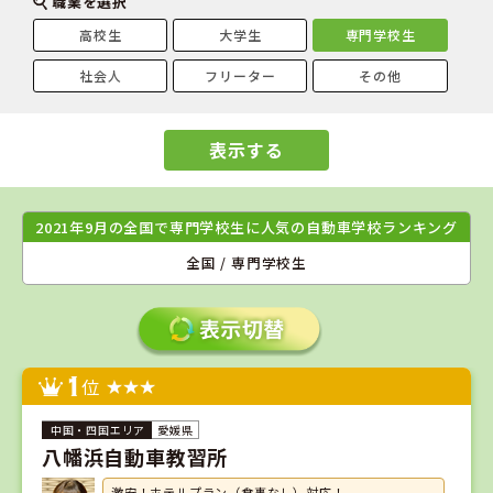
職業を選択
高校生
大学生
専門学校生
社会人
フリーター
その他
表示する
2021年9月の全国で専門学校生に人気の自動車学校ランキング
全国 / 専門学校生
1
位
愛媛県
八幡浜自動車教習所
激安！ホテルプラン（食事なし）対応！