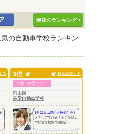
現在のランキング
に人気の自動車学校ランキン
3位
する
料金比較する
中国・四国エリア
岡山県
高梁自動車学校
付
9月22日以降の入校受付中！
メディアで話題！ホテル以上
の快適な校内宿泊施設！