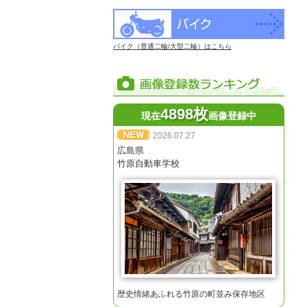
バイク（普通二輪/大型二輪）はこちら
4898枚
現在
画像登録中
2026.07.27
広島県
竹原自動車学校
歴史情緒あふれる竹原の町並み保存地区