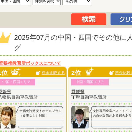
2025年07月の中国・四国でその他
グ
宿提携教習所ボックスについて
1位
2位
料金比較する
料金比較
中国・四国エリア
中国・四国エリア
愛媛県
愛媛県
八幡浜自動車教習所
宇摩自動車教習所
合宿免許激安！ホテルプラン
女性専用全室バス・トイレ
（食事なし）対応！
の自炊設備がある宿舎あり