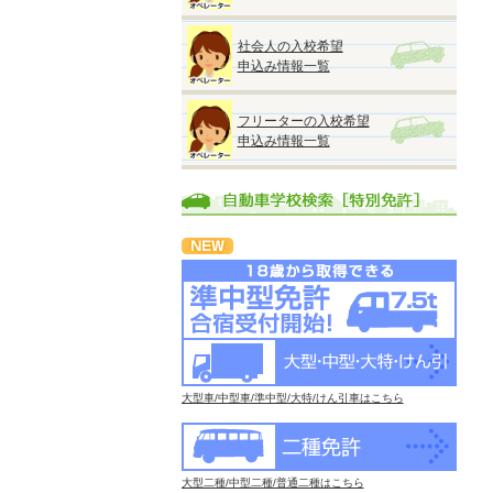
社会人の入校希望
申込み情報一覧
フリーターの入校希望
申込み情報一覧
大型車/中型車/準中型/大特/けん引車はこちら
大型二種/中型二種/普通二種はこちら