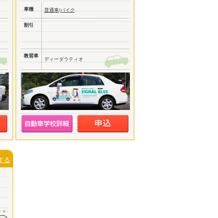
車種
普通車
/
バイク
割引
教習車
ディーダラティオ
する