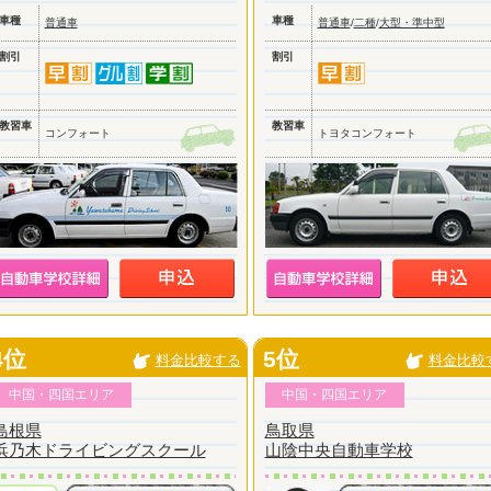
車種
車種
普通車
普通車
/
二種
/
大型・準中型
割引
割引
教習車
教習車
コンフォート
トヨタコンフォート
4位
5位
料金比較する
料金比較
中国・四国エリア
中国・四国エリア
島根県
鳥取県
浜乃木ドライビングスクール
山陰中央自動車学校