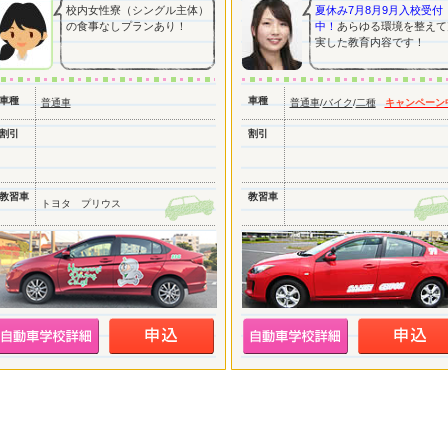
校内女性寮（シングル主体）
夏休み7月8月9月入校受付
の食事なしプランあり！
中！
あらゆる環境を整えて
実した教育内容です！
車種
車種
普通車
普通車
/
バイク
/
二種
キャンペーン
割引
割引
教習車
教習車
トヨタ プリウス