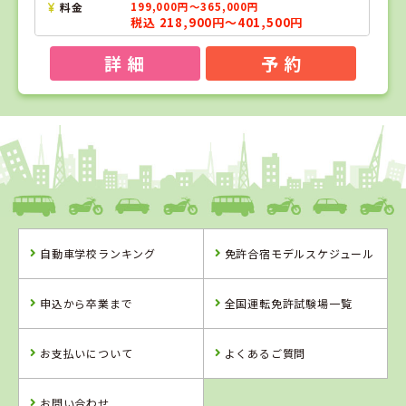
料金
199,000円～365,000円
税込 218,900円～401,500円
詳 細
予 約
1
1
2
3
位
位
位
位
千葉県
五井自動車教習所（旧千葉マリーナドライビ
ングスクール）
自動車学校ランキング
免許合宿モデルスケジュール
千葉県
山形県
栃木県
五井自動車教習
米沢ドライビン
さくら那須モー
申込から卒業まで
全国運転免許試験場一覧
所（旧千葉マリ
グスクール
タースクール
ーナドライビン
グスクール）
お支払いについて
よくあるご質問
詳 細
詳 細
詳 細
詳 細
予 約
予 約
予 約
予 約
お問い合わせ