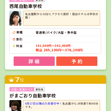
西尾自動車学校
名古屋駅から50分とアクセス良好！宿泊ホテルは学校の
隣！
車種
普通車/バイク/大型・準中型
割引
料金
241,000円～342,000円
税込 265,100円～376,200円
詳 細
予 約
7
位
愛知県
がまごおり自動車学校
4月17日以降の入校受付中！
名古屋からJR快速で約40分
です。