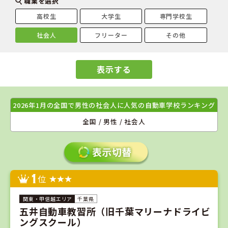
職業を選択
高校生
大学生
専門学校生
社会人
フリーター
その他
表示する
2026年1月の全国で男性の社会人に人気の自動車学校ランキング
全国 / 男性 / 社会人
1
位
千葉県
五井自動車教習所（旧千葉マリーナドライビ
ングスクール）