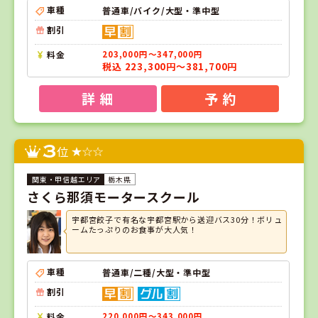
車種
普通車/バイク/大型・準中型
割引
料金
203,000円～347,000円
税込 223,300円～381,700円
詳 細
予 約
3
位
栃木県
さくら那須モータースクール
宇都宮餃子で有名な宇都宮駅から送迎バス30分！ボリュ
ームたっぷりのお食事が大人気！
車種
普通車/二種/大型・準中型
割引
料金
220,000円～343,000円