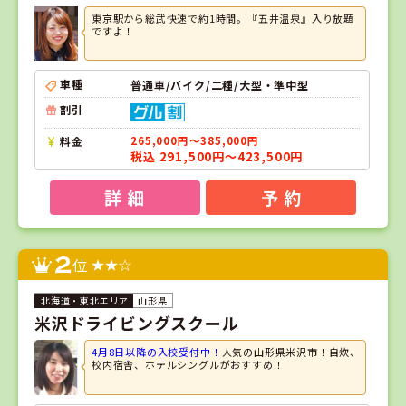
東京駅から総武快速で約1時間。『五井温泉』入り放題
ですよ！
車種
普通車/バイク/二種/大型・準中型
割引
料金
265,000円～385,000円
税込 291,500円～423,500円
詳 細
予 約
2
位
山形県
米沢ドライビングスクール
4月8日以降の入校受付中！
人気の山形県米沢市！自炊、
校内宿舎、ホテルシングルがおすすめ！