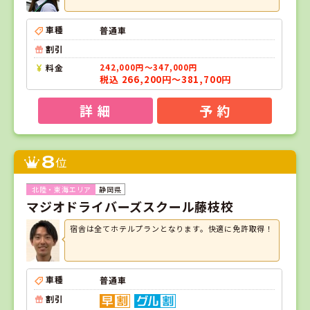
車種
普通車
割引
料金
242,000円～347,000円
税込 266,200円～381,700円
詳 細
予 約
8
位
静岡県
マジオドライバーズスクール藤枝校
宿舎は全てホテルプランとなります。快適に免許取得！
車種
普通車
割引