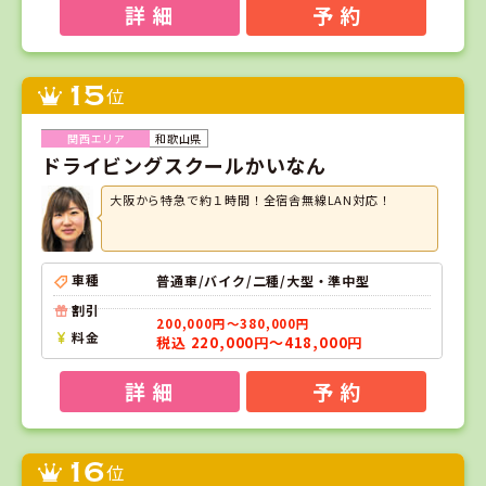
詳 細
予 約
15
位
和歌山県
ドライビングスクールかいなん
大阪から特急で約１時間！全宿舎無線LAN対応！
車種
普通車/バイク/二種/大型・準中型
割引
200,000円～380,000円
料金
税込 220,000円～418,000円
詳 細
予 約
16
位