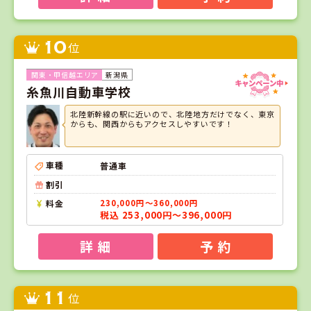
10
位
新潟県
糸魚川自動車学校
北陸新幹線の駅に近いので、北陸地方だけでなく、東京
からも、関西からもアクセスしやすいです！
車種
普通車
割引
料金
230,000円～360,000円
税込 253,000円～396,000円
詳 細
予 約
11
位