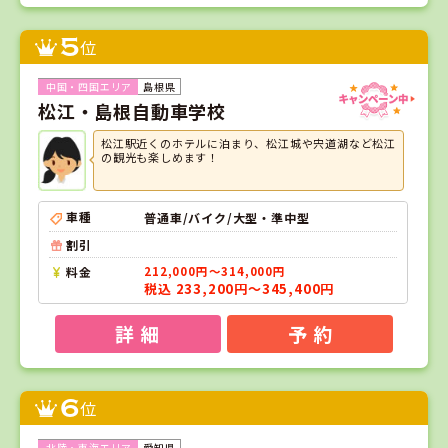
5
位
島根県
松江・島根自動車学校
松江駅近くのホテルに泊まり、松江城や宍道湖など松江
の観光も楽しめます！
車種
普通車/バイク/大型・準中型
割引
料金
212,000円～314,000円
税込 233,200円～345,400円
詳 細
予 約
6
位
愛知県