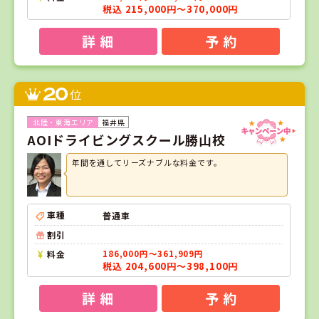
税込 215,000円～370,000円
詳 細
予 約
20
位
福井県
AOIドライビングスクール勝山校
年間を通してリーズナブルな料金です。
車種
普通車
割引
料金
186,000円～361,909円
税込 204,600円～398,100円
詳 細
予 約