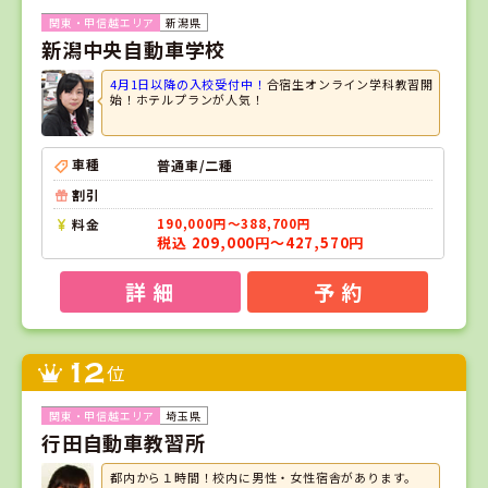
新潟県
新潟中央自動車学校
4月1日以降の入校受付中！
合宿生オンライン学科教習開
始！ホテルプランが人気！
車種
普通車/二種
割引
料金
190,000円～388,700円
税込 209,000円～427,570円
詳 細
予 約
12
位
埼玉県
行田自動車教習所
都内から１時間！校内に男性・女性宿舎があります。