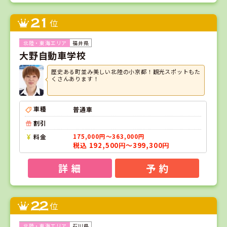
21
位
福井県
大野自動車学校
歴史ある町並み美しい北陸の小京都！観光スポットもた
くさんあります！
車種
普通車
割引
料金
175,000円～363,000円
税込 192,500円～399,300円
詳 細
予 約
22
位
石川県