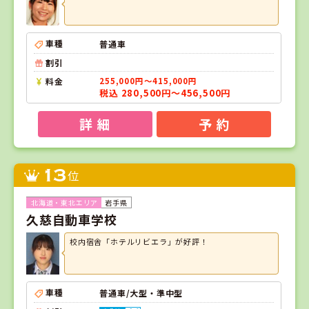
車種
普通車
割引
料金
255,000円～415,000円
税込 280,500円～456,500円
詳 細
予 約
13
位
岩手県
久慈自動車学校
校内宿舎「ホテルリビエラ」が好評！
車種
普通車/大型・準中型