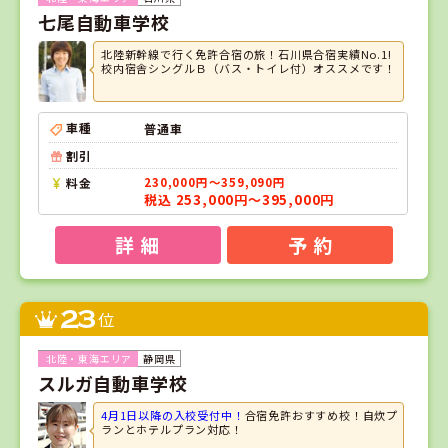
七尾自動車学校
北陸新幹線で行く免許合宿の旅！石川県合宿実績No.1!
校内宿舎シングルＢ（バス・トイレ付）オススメです！
車種
普通車
割引
料金
230,000円～359,090円
税込 253,000円～395,000円
詳 細
予 約
23
位
静岡県
スルガ自動車学校
4月1日以降の入校受付中！
合宿免許おすすめ校！自炊プ
ランとホテルプラン対応！