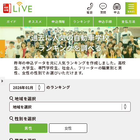
NAVI
ガイド
オススメ
申込情報
ランキング
申込手順
支払方法
過去に人気の自動車学校
oggle
ランキングを調べる
avigation
NG
昨年の申込データを元に人気ランキングを作成しました。高校
生、大学生、専門学校生、社会人、フリーターの職業別と男
性、女性の性別でお選びいただけます。
のランキング
地域を選択
性別を選択
男性
女性