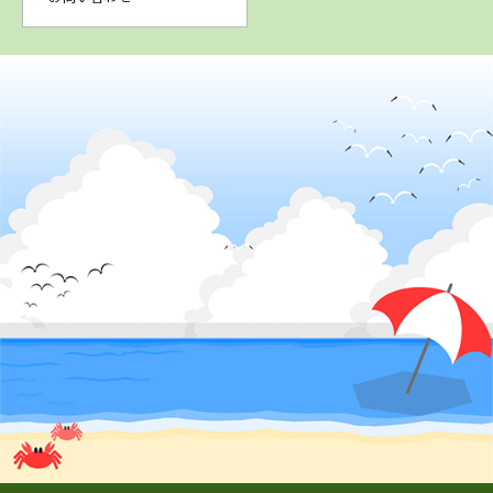
4
5
6
2
位
位
位
位
山形県
米沢ドライビングスクール
島根県
松江・島根自動
車学校
静岡県
愛知県
はいなん自動車
西尾自動車学校
学校
詳 細
詳 細
詳 細
予 約
予 約
予 約
詳 細
予 約
7
8
9
位
位
位
3
位
栃木県