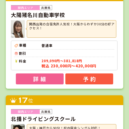
兵庫県
大陽猪名川自動車学校
関西出発の合宿免許人気校！大阪からわずか30分の好ア
クセス！
車種
普通車
割引
料金
209,090円～381,818円
税込 230,000円～420,000円
詳 細
予 約
17
位
兵庫県
北播ドライビングスクール
大阪・神戸から90分！校内宿舎シングル対応！