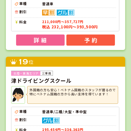
車種
普通車
割引
料金
211,000円～357,727円
税込 232,100円～393,500円
詳 細
予 約
19
位
三重県
津ドライビングスクール
外国籍の方も安心！ベトナム国籍のスタッフが居るので
特にベトナム国籍の方から高い支持を得ています！
車種
普通車/二種/大型・準中型
割引
料金
195,454円～336,363円