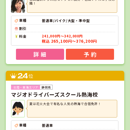
隣！
車種
普通車/バイク/大型・準中型
割引
料金
241,000円～342,000円
税込 265,100円～376,200円
詳 細
予 約
24
位
静岡県
マジオドライバーズスクール熱海校
夏は花火大会で有名な人気の熱海で合宿免許！
車種
普通車