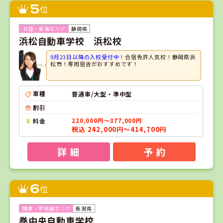
5
位
静岡県
浜松自動車学校 浜松校
9月23日以降の入校受付中！
合宿免許人気校！静岡県浜
松市！専用宿舎がおすすめです！
車種
普通車/大型・準中型
割引
料金
220,000円～377,000円
税込 242,000円～414,700円
詳 細
予 約
6
位
新潟県
巻中央自動車学校