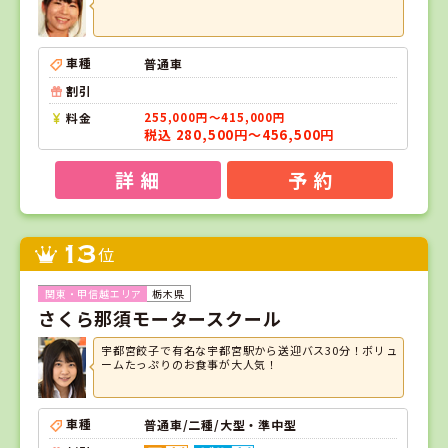
車種
普通車
割引
料金
255,000円～415,000円
税込 280,500円～456,500円
詳 細
予 約
13
位
栃木県
さくら那須モータースクール
宇都宮餃子で有名な宇都宮駅から送迎バス30分！ボリュ
ームたっぷりのお食事が大人気！
車種
普通車/二種/大型・準中型