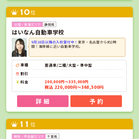
10
位
静岡県
はいなん自動車学校
9月18日以降の入校受付中！
東京・名古屋から約2時
間！海岸線に近い自動車学校。
車種
普通車/二種/大型・準中型
割引
料金
200,000円～335,000円
税込 220,000円～368,500円
詳 細
予 約
11
位
千葉県