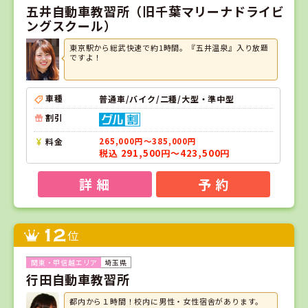
五井自動車教習所（旧千葉マリーナドライビ
ングスクール）
東京駅から総武快速で約1時間。『五井温泉』入り放題
ですよ！
車種
普通車/バイク/二種/大型・準中型
割引
料金
265,000円～385,000円
税込 291,500円～423,500円
詳 細
予 約
12
位
埼玉県
行田自動車教習所
都内から１時間！校内に男性・女性宿舎があります。