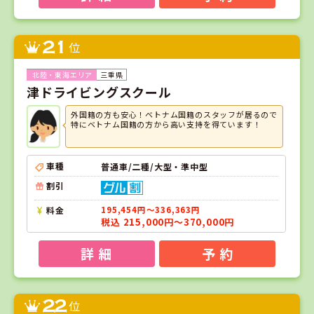
21
位
三重県
津ドライビングスクール
外国籍の方も安心！ベトナム国籍のスタッフが居るので
特にベトナム国籍の方から高い支持を得ています！
車種
普通車/二種/大型・準中型
割引
料金
195,454円～336,363円
税込 215,000円～370,000円
詳 細
予 約
22
位