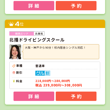
詳 細
予 約
4
位
兵庫県
北播ドライビングスクール
大阪・神戸から90分！校内宿舎シングル対応！
車種
普通車
割引
料金
218,000円～280,000円
税込 239,800円～308,000円
詳 細
予 約