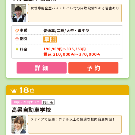
女性専用全室バス・トイレ付の自炊設備がある宿舎あり
車種
普通車/二種/大型・準中型
割引
料金
190,909円～336,363円
税込 210,000円～370,000円
詳 細
予 約
18
位
岡山県
高梁自動車学校
メディアで話題！ホテル以上の快適な校内宿泊施設！