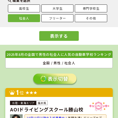
職業を選択
高校生
大学生
専門学校生
社会人
フリーター
その他
表示する
2025年8月の全国で男性の社会人に人気の自動車学校ランキング
全国 / 男性 / 社会人
1
位
福井県
AOIドライビングスクール勝山校
10月13日以降の入校募集中！
年間を通してリーズナブ