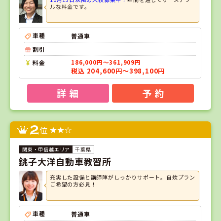
ルな料金です。
車種
普通車
割引
料金
186,000円～361,909円
税込 204,600円～398,100円
詳 細
予 約
2
位
千葉県
銚子大洋自動車教習所
充実した設備と講師陣がしっかりサポート。自炊プラン
ご希望の方必見！
車種
普通車