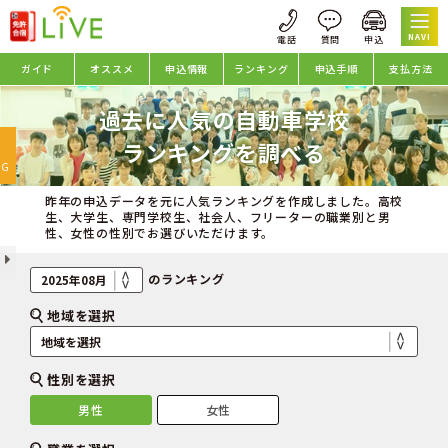
NAVI
ガイド
オススメ
申込情報
ランキング
申込手順
支払方法
過去に人気の自動車学校
oggle
ランキングを調べる
avigation
NG
昨年の申込データを元に人気ランキングを作成しました。高校
生、大学生、専門学校生、社会人、フリーターの職業別と男
性、女性の性別でお選びいただけます。
のランキング
地域を選択
性別を選択
男性
女性