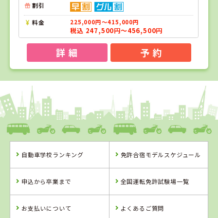
割引
料金
225,000円～415,000円
税込 247,500円～456,500円
詳 細
予 約
1
1
2
3
位
位
位
位
福井県
AOIドライビングスクール勝山校
自動車学校ランキング
免許合宿モデルスケジュール
福井県
千葉県
沖縄県
AOIドライビング
銚子大洋自動車
北丘自動車学校
申込から卒業まで
全国運転免許試験場一覧
スクール勝山校
教習所
お支払いについて
よくあるご質問
詳 細
詳 細
詳 細