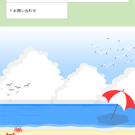
詳 細
予 約
お問い合わせ
予 約
予 約
予 約
2
位
4
5
6
位
位
位
千葉県
銚子大洋自動車教習所
兵庫県
静岡県
新潟県
北播ドライビン
浜松自動車学
巻中央自動車学
グスクール
校 浜松校
校
詳 細
詳 細
詳 細
詳 細
予 約
予 約
予 約
予 約
3
位
7
8
9
位
位
位