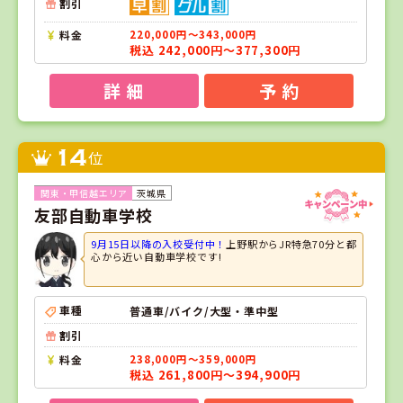
割引
料金
220,000円～343,000円
税込 242,000円～377,300円
詳 細
予 約
14
位
茨城県
友部自動車学校
9月15日以降の入校受付中！
上野駅からJR特急70分と都
心から近い自動車学校です!
車種
普通車/バイク/大型・準中型
割引
料金
238,000円～359,000円
税込 261,800円～394,900円