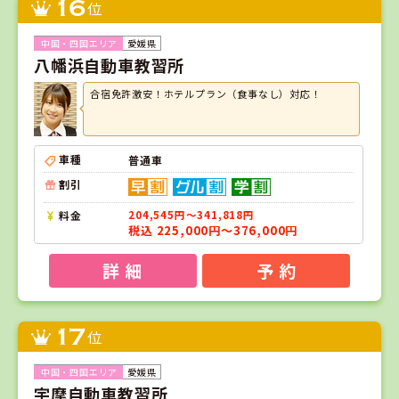
16
位
愛媛県
八幡浜自動車教習所
合宿免許激安！ホテルプラン（食事なし）対応！
車種
普通車
割引
料金
204,545円～341,818円
税込 225,000円～376,000円
詳 細
予 約
17
位
愛媛県
宇摩自動車教習所