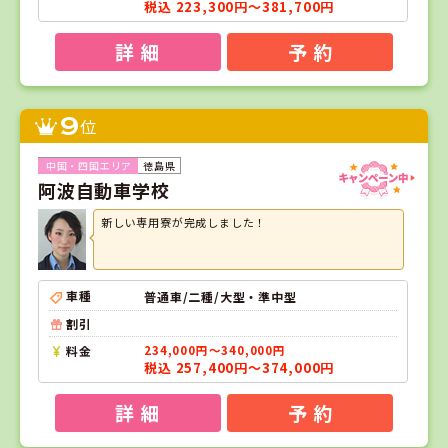
税込 223,300円～381,700円
詳 細
予 約
9
位
徳島県
阿波自動車学校
新しい専用寮が完成しました！
車種
普通車/二種/大型・準中型
割引
料金
234,000円～340,000円
税込 257,400円～374,000円
詳 細
予 約