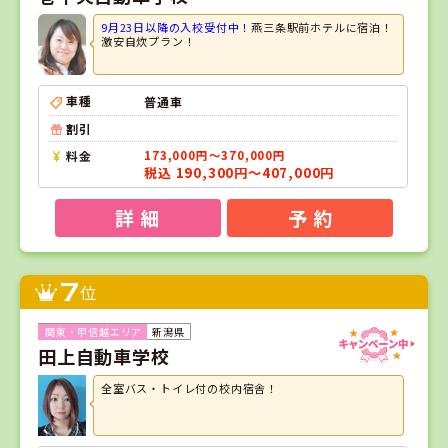
9月23日以降の入校受付中！
燕三条駅前ホテルに宿泊！
激安自炊プラン！
車種
普通車
割引
料金
173,000円～370,000円
税込 190,300円～407,000円
詳 細
予 約
7
位
新潟県
田上自動車学校
全室バス・トイレ付の校内宿舎！