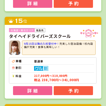
詳 細
予 約
15
位
福島県
タイヘイドライバーズスクール
9月15日以降の入校受付中！
充実した宿泊設備！校内設
備が充実！食事も美味しい！
車種
普通車
割引
料金
217,000円～310,000円
税込 238,700円～341,000円
詳 細
予 約