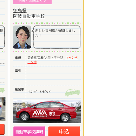
中国・四国エリア
徳島県
阿波自動車学校
校
新しい専用寮が完成しまし
た！
普通車
/
二種
/
大型・準中型
キャンペ
車種
ーン中
割引
教習車
ホンダ シビック