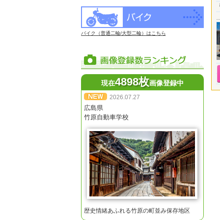
バイク（普通二輪/大型二輪）はこちら
4898枚
現在
画像登録中
2026.07.27
広島県
竹原自動車学校
歴史情緒あふれる竹原の町並み保存地区