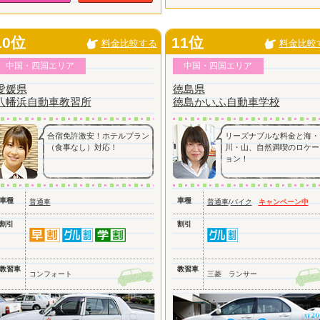
10位
11位
料金比較する
料金比較
中国・四国エリア
中国・四国エリア
愛媛県
徳島県
八幡浜自動車教習所
徳島かいふ自動車学校
合宿免許激安！ホテルプラン
リーズナブルな料金と海・
（食事なし）対応！
川・山、自然満喫のロケー
ョン！
車種
車種
普通車
普通車
/
バイク
キャンペーン中
割引
割引
教習車
教習車
コンフォート
三菱 ランサー