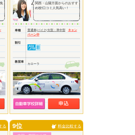
免
関西・山陽方面からのおすす
め校!口コミ人気高い！
ン
普通車
/
バイク
/
大型・準中型
キャン
車種
ペーン中
割引
教習車
カローラ
9位
する
料金比較する