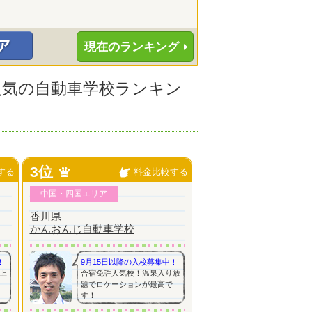
現在のランキング
に人気の自動車学校ランキン
3位
する
料金比較する
中国・四国エリア
香川県
かんおんじ自動車学校
！
9月15日以降の入校募集中！
上
合宿免許人気校！温泉入り放
題でロケーションが最高で
す！