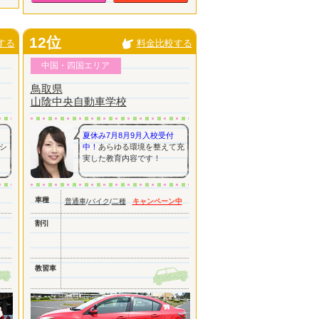
12位
する
料金比較する
中国・四国エリア
鳥取県
山陰中央自動車学校
夏休み7月8月9月入校受付
シ
中！
あらゆる環境を整えて充
実した教育内容です！
車種
普通車
/
バイク
/
二種
キャンペーン中
割引
教習車