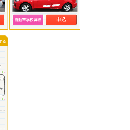
する
ル
福山
か