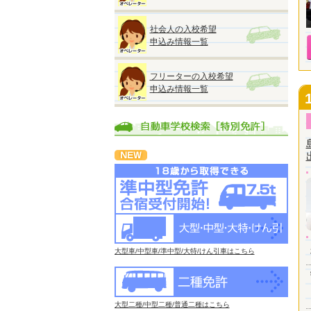
社会人の入校希望
申込み情報一覧
フリーターの入校希望
申込み情報一覧
大型車/中型車/準中型/大特/けん引車はこちら
大型二種/中型二種/普通二種はこちら