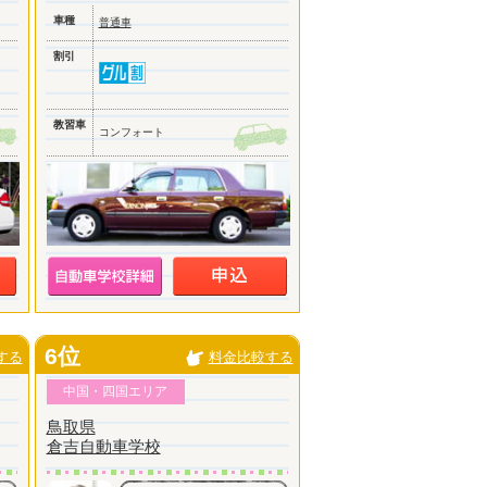
車種
普通車
割引
教習車
コンフォート
6位
する
料金比較する
中国・四国エリア
鳥取県
倉吉自動車学校