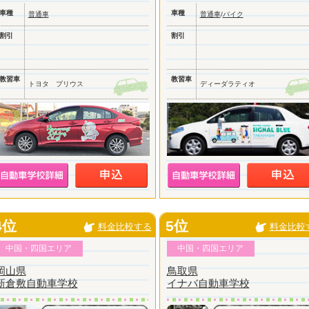
車種
車種
普通車
普通車
/
バイク
割引
割引
教習車
教習車
トヨタ プリウス
ディーダラティオ
4位
5位
料金比較する
料金比較
中国・四国エリア
中国・四国エリア
岡山県
鳥取県
新倉敷自動車学校
イナバ自動車学校