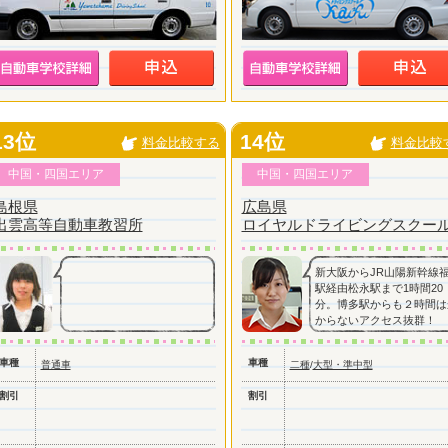
13位
14位
料金比較する
料金比較
中国・四国エリア
中国・四国エリア
島根県
広島県
出雲高等自動車教習所
ロイヤルドライビングスクー
新大阪からJR山陽新幹線
駅経由松永駅まで1時間20
分。博多駅からも２時間は
からないアクセス抜群！
車種
車種
普通車
二種
/
大型・準中型
割引
割引