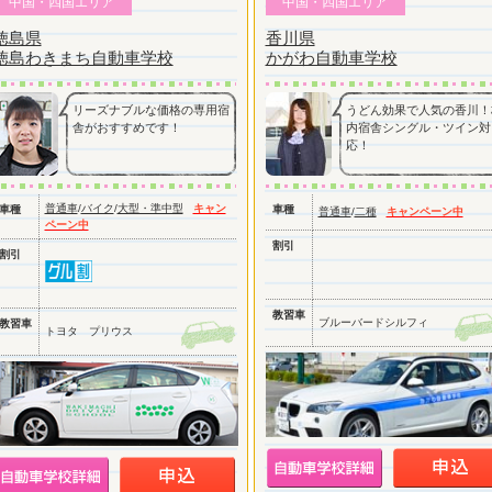
中国・四国エリア
中国・四国エリア
徳島県
香川県
徳島わきまち自動車学校
かがわ自動車学校
リーズナブルな価格の専用宿
うどん効果で人気の香川！
舎がおすすめです！
内宿舎シングル・ツイン対
応！
普通車
/
バイク
/
大型・準中型
キャン
車種
車種
普通車
/
二種
キャンペーン中
ペーン中
割引
割引
教習車
ブルーバードシルフィ
教習車
トヨタ プリウス