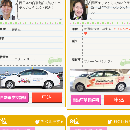
西日本の合宿免許人気校！ホ
関西エリアから人気の合宿
テルのような校内宿舎！
許！wi-fi完備！シングル対
応！
普通車
/
大型・準中型
キャンペー
車種
車種
普通車
中
割引
割引
教習車
トヨタ カローラ
教習車
ブルーバードシルフィ
7位
8位
料金比較する
料金比較