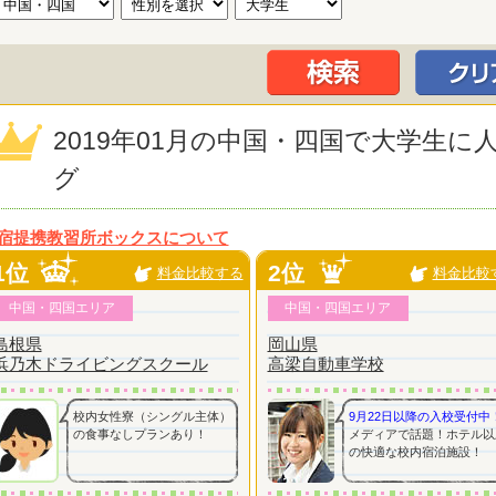
2019年01月の中国・四国で大学生
グ
宿提携教習所ボックスについて
1位
2位
料金比較する
料金比較
中国・四国エリア
中国・四国エリア
島根県
岡山県
浜乃木ドライビングスクール
高梁自動車学校
校内女性寮（シングル主体）
9月22日以降の入校受付中
の食事なしプランあり！
メディアで話題！ホテル以
の快適な校内宿泊施設！