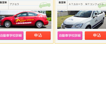
教習車
教習車
アクセラ
ＡＴカローラ ＭＴコンフォート