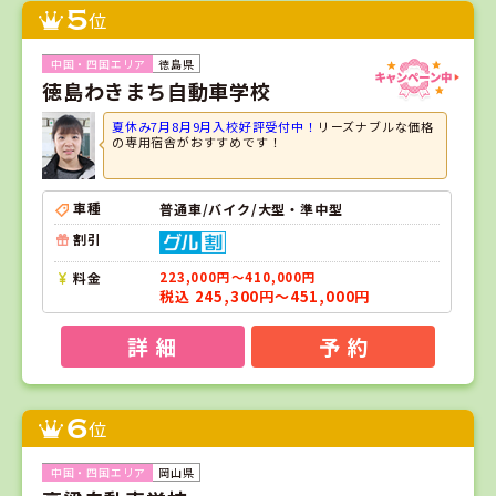
5
位
徳島県
徳島わきまち自動車学校
夏休み7月8月9月入校好評受付中！
リーズナブルな価格
の専用宿舎がおすすめです！
車種
普通車/バイク/大型・準中型
割引
料金
223,000円～410,000円
税込 245,300円～451,000円
詳 細
予 約
6
位
岡山県