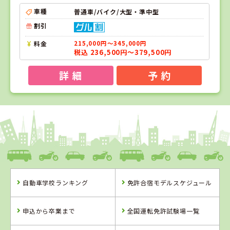
車種
普通車/バイク/大型・準中型
割引
料金
215,000円～345,000円
税込 236,500円～379,500円
詳 細
予 約
1
1
2
3
位
位
位
位
香川県
かがわ自動車学校
自動車学校ランキング
免許合宿モデルスケジュール
香川県
岡山県
島根県
かがわ自動車学
岡山県・沼自動
浜乃木ドライビ
申込から卒業まで
全国運転免許試験場一覧
校
車学校
ングスクール