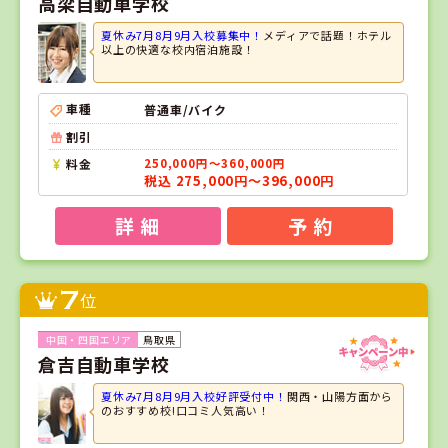
高梁自動車学校
夏休み7月8月9月入校募集中！
メディアで話題！ホテル
以上の快適な校内宿泊施設！
車種
普通車/バイク
割引
料金
250,000円～360,000円
税込 275,000円～396,000円
詳 細
予 約
7
位
鳥取県
倉吉自動車学校
夏休み7月8月9月入校好評受付中！
関西・山陽方面から
のおすすめ校!口コミ人気高い！