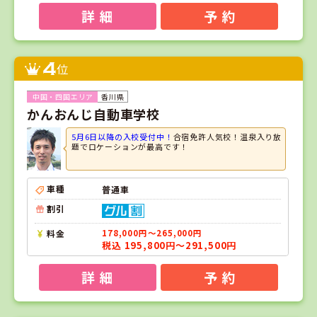
詳 細
予 約
4
位
香川県
かんおんじ自動車学校
5月6日以降の入校受付中！
合宿免許人気校！温泉入り放
題でロケーションが最高です！
車種
普通車
割引
料金
178,000円～265,000円
税込 195,800円～291,500円
詳 細
予 約