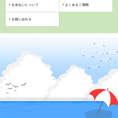
お支払いについて
よくあるご質問
詳 細
詳 細
詳 細
詳 細
予 約
お問い合わせ
予 約
予 約
予 約
2
位
4
5
6
位
位
位
岡山県
岡山県・沼自動車学校
香川県
徳島県
岡山県
かんおんじ自動
徳島わきまち自
高梁自動車学校
車学校
動車学校
詳 細
予 約
詳 細
詳 細
詳 細