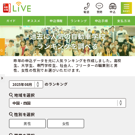
NAVI
ガイド
オススメ
申込情報
ランキング
申込手順
支払方法
過去に人気の自動車学校
oggle
ランキングを調べる
avigation
NG
昨年の申込データを元に人気ランキングを作成しました。高校
生、大学生、専門学校生、社会人、フリーターの職業別と男
性、女性の性別でお選びいただけます。
のランキング
地域を選択
性別を選択
男性
女性