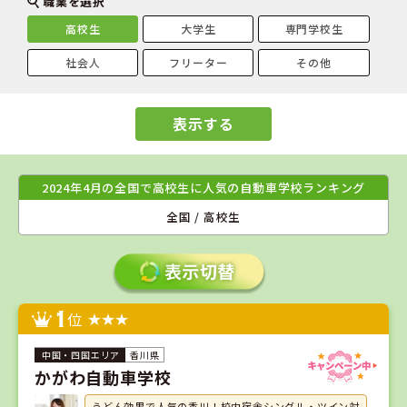
職業を選択
高校生
大学生
専門学校生
社会人
フリーター
その他
表示する
2024年4月の全国で高校生に人気の自動車学校ランキング
全国 / 高校生
1
位
香川県
かがわ自動車学校
うどん効果で人気の香川！校内宿舎シングル・ツイン対