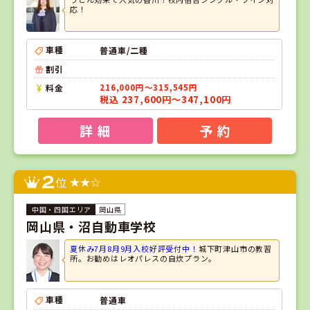
応！
車種
普通車/二種
割引
料金
216,000円～315,545円
税込 237,600円～347,100円
詳 細
予 約
2
位
岡山県
岡山県・沼自動車学校
夏休み7月8月9月入校好評受付中！
城下町津山市の教習
所。お勧めはレオパレスの自炊プラン。
車種
普通車