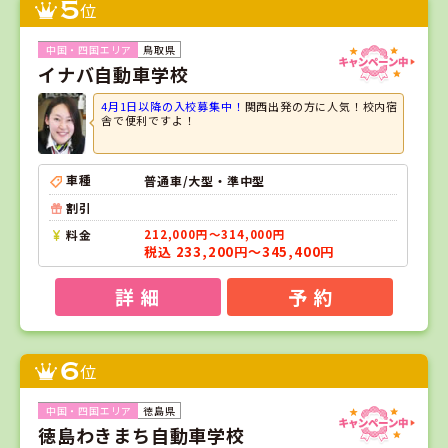
5
位
鳥取県
イナバ自動車学校
4月1日以降の入校募集中！
関西出発の方に人気！校内宿
舎で便利ですよ！
車種
普通車/大型・準中型
割引
料金
212,000円～314,000円
税込 233,200円～345,400円
詳 細
予 約
6
位
徳島県
徳島わきまち自動車学校