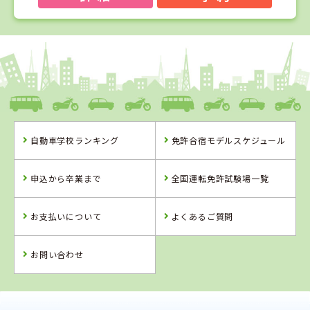
1
1
2
3
位
位
位
位
島根県
浜乃木ドライビングスクール
自動車学校ランキング
免許合宿モデルスケジュール
島根県
岡山県
香川県
浜乃木ドライビ
高梁自動車学校
かんおんじ自動
申込から卒業まで
全国運転免許試験場一覧
ングスクール
車学校
詳 細
詳 細
詳 細
お支払いについて
よくあるご質問
予 約
予 約
予 約
詳 細
予 約
お問い合わせ
4
5
6
位
位
位
2
位