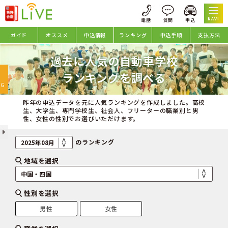
NAVI
ガイド
オススメ
申込情報
ランキング
申込手順
支払方法
過去に人気の自動車学校
oggle
ランキングを調べる
avigation
NG
昨年の申込データを元に人気ランキングを作成しました。高校
生、大学生、専門学校生、社会人、フリーターの職業別と男
性、女性の性別でお選びいただけます。
のランキング
地域を選択
性別を選択
男性
女性