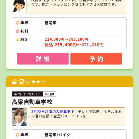
です。観光・ショッピング等にもアクセス抜群です。
車種
普通車
割引
料金
214,000円～383,100円
税込 235,400円～421,410円
詳 細
予 約
2
位
岡山県
高梁自動車学校
3月22日以降の入校募集中！
テレビで話題。ホテル並み
の宿泊施設！全室バス・トイレ付！
車種
普通車/バイク