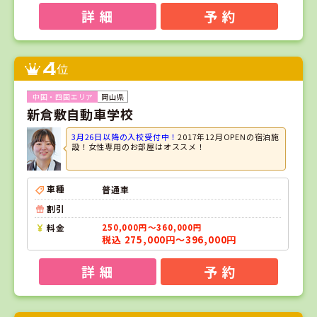
詳 細
予 約
4
位
岡山県
新倉敷自動車学校
3月26日以降の入校受付中！
2017年12月OPENの宿泊施
設！女性専用のお部屋はオススメ！
車種
普通車
割引
料金
250,000円～360,000円
税込 275,000円～396,000円
詳 細
予 約