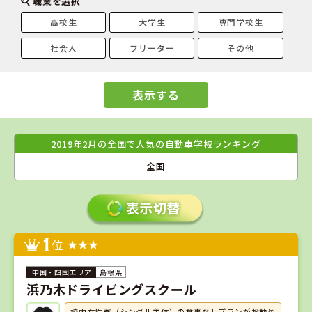
職業を選択
高校生
大学生
専門学校生
社会人
フリーター
その他
表示する
2019年2月の全国で人気の自動車学校ランキング
全国
1
位
島根県
浜乃木ドライビングスクール
校内女性寮（シングル主体）の食事なしプランがお勧め