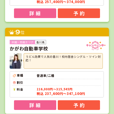
税込 257,400円～374,000円
詳 細
予 約
9
位
香川県
かがわ自動車学校
うどん効果で人気の香川！校内宿舎シングル・ツイン対
応！
車種
普通車/二種
割引
料金
216,000円～315,545円
税込 237,600円～347,100円
詳 細
予 約