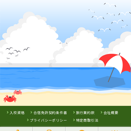
岡山県
高梁自動車学校
岡山県
鳥取県
徳島県
新倉敷自動車学
イナバ自動車学
徳島わきまち自
校
校
動車学校
詳 細
詳 細
詳 細
詳 細
予 約
予 約
予 約
予 約
3
位
7
8
9
位
位
位
香川県
かんおんじ自動車学校
入校資格
合宿免許契約条件書
旅行業約款
会社概要
プライバシーポリシー
特定商取引法