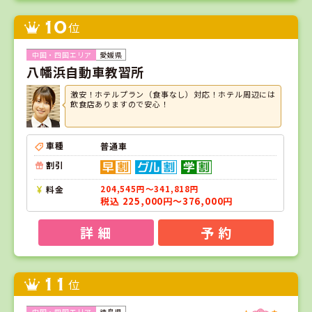
10
位
愛媛県
八幡浜自動車教習所
激安！ホテルプラン（食事なし）対応！ホテル周辺には
飲食店ありますので安心！
車種
普通車
割引
料金
204,545円～341,818円
税込 225,000円～376,000円
詳 細
予 約
11
位
徳島県