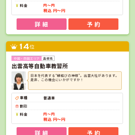
料金
円～円
税込 円～円
詳 細
予 約
14
位
島根県
出雲高等自動車教習所
日本を代表する“縁結びの神様”。出雲大社があります。
是非、この機会にいかがですか！
車種
普通車
割引
料金
円～円
税込 円～円
詳 細
予 約