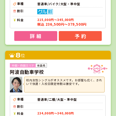
車種
普通車/バイク/大型・準中型
割引
料金
215,000円～345,000円
税込 236,500円～379,500円
詳 細
予 約
8
位
徳島県
阿波自動車学校
校内女性シングルがオススメです。お部屋も広く、きれ
いで快適！入校日限定特割は激安です。
車種
普通車/二種/大型・準中型
割引
料金
234,000円～340,000円