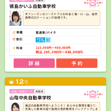
徳島かいふ自動車学校
オフシーズンのリーズナブルな料金と海・川・山、自然
満喫のロケーションが自慢です。
車種
普通車/バイク
割引
料金
223,000円～408,000円
税込 245,300円～448,800円
詳 細
予 約
12
位
鳥取県
山陰中央自動車学校
海辺の自動車学校へようこそ！ あらゆる環境を整えて、
充実した教育内容で皆様の免許取得をバックアップしま