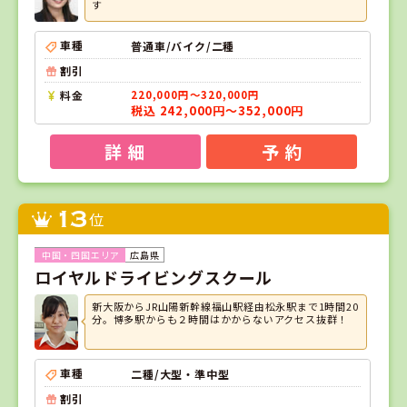
す
車種
普通車/バイク/二種
割引
料金
220,000円～320,000円
税込 242,000円～352,000円
詳 細
予 約
13
位
広島県
ロイヤルドライビングスクール
新大阪からJR山陽新幹線福山駅経由松永駅まで1時間20
分。博多駅からも２時間はかからないアクセス抜群！
車種
二種/大型・準中型
割引