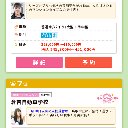
リーズナブルな価格の専用宿舎がお勧め。女性は３ＤＫ
のマンションタイプなので快適！
車種
普通車/バイク/大型・準中型
割引
料金
223,000円～410,000円
税込 245,300円～451,000円
詳 細
予 約
7
位
鳥取県
倉吉自動車学校
3月18日以降の入校受付中！
鳥取砂丘にご招待！遊びス
ポット多い！ 美味しい食事！充実設備！