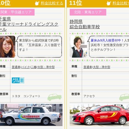
10位
11位
料金比較する
料金比較
関東・甲信越エリア
北陸・東海エリア
千葉県
静岡県
千葉マリーナドライビングスク
綜合自動車学校
ール
東京駅から総武快速で約1時
夏休み9月入校受付中！
人
間。『五井温泉』入り放題で
浜松市！女性激安自炊プラ
すよ！
とホテルプラン！
車種
車種
普通車
/
バイク
/
二種
/
大型・準中型
普通車
/
大型・準中型
割引
割引
教習車
教習車
トヨタ コンフォート
アクセラ