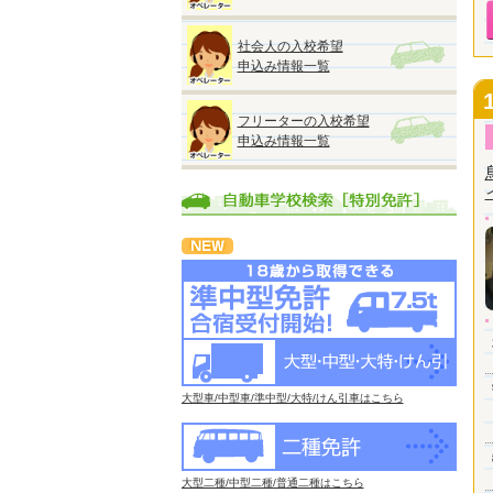
社会人の入校希望
申込み情報一覧
フリーターの入校希望
申込み情報一覧
大型車/中型車/準中型/大特/けん引車はこちら
大型二種/中型二種/普通二種はこちら