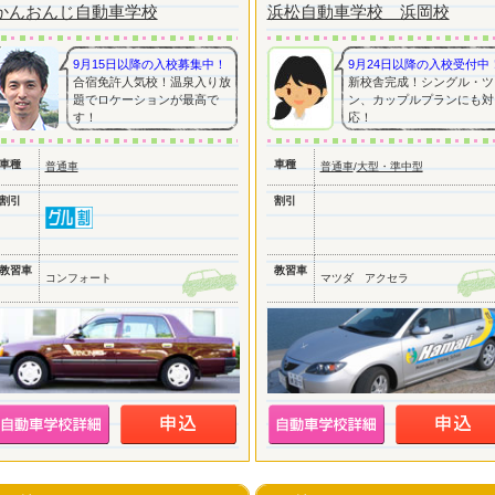
かんおんじ自動車学校
浜松自動車学校 浜岡校
9月15日以降の入校募集中！
9月24日以降の入校受付中
合宿免許人気校！温泉入り放
新校舎完成！シングル・ツ
題でロケーションが最高で
ン、カップルプランにも対
す！
応！
車種
車種
普通車
普通車
/
大型・準中型
割引
割引
教習車
教習車
コンフォート
マツダ アクセラ