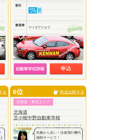
割引
教習車
マツダアクセラ
6位
する
料金比較する
北海道・東北エリア
北海道
苫小牧中野自動車学校
！
札幌から近い！往復飛行機代
上
補助サービス！