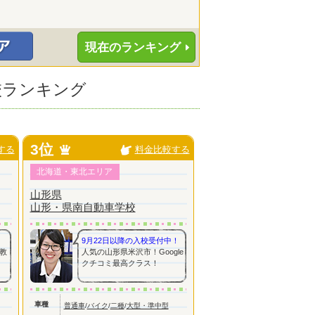
現在のランキング
校ランキング
3位
する
料金比較する
北海道・東北エリア
山形県
山形・県南自動車学校
9月22日以降の入校受付中！
教
人気の山形県米沢市！Google
クチコミ最高クラス！
車種
普通車
/
バイク
/
二種
/
大型・準中型