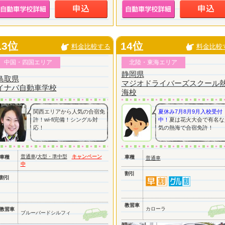
13位
14位
料金比較する
料金比較
中国・四国エリア
北陸・東海エリア
静岡県
鳥取県
マジオドライバーズスクール
イナバ自動車学校
海校
関西エリアから人気の合宿免
夏休み7月8月9月入校受付
許！wi-fi完備！シングル対
中！
夏は花火大会で有名な
応！
気の熱海で合宿免許！
普通車
/
大型・準中型
キャンペーン
車種
車種
普通車
中
割引
割引
教習車
カローラ
教習車
ブルーバードシルフィ