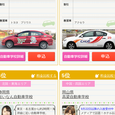
割引
割引
教習車
教習車
トヨタ プリウス
アクセラ
4位
5位
料金比較する
料金比較
北陸・東海エリア
中国・四国エリア
静岡県
岡山県
はいなん自動車学校
高梁自動車学校
東京・名古屋から約2時間！海
9月22日以降の入校受付中
岸線に近い自動車学校。
メディアで話題！ホテル以