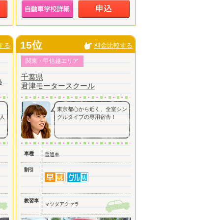
15位
する
料金比較する
関東・甲信越エリア
千葉県
熱
君津モータースクール
東京都心から近く、全室シン
人
グルタイプの専用宿舎！
車種
普通車
割引
教習車
マツダアクセラ