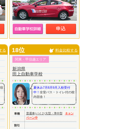
18位
する
料金比較する
関東・甲信越エリア
新潟県
田上自動車学校
内宿
夏休み7月8月9月入校受付
中！
全室バス・トイレ付の校
内宿舎！
普通車
/
バイク
/
大型・準中型
キャン
車種
ペーン中
割引