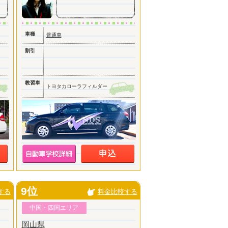
車種
普通車
割引
教習車
トヨタカローラフィルダー
9位
する
料金比較する
中国・四国エリア
岡山県