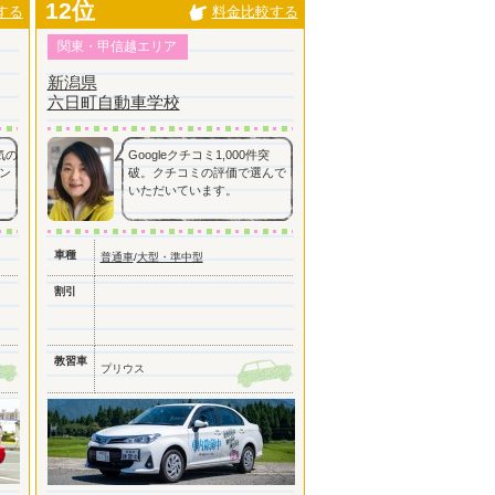
12位
する
料金比較する
関東・甲信越エリア
新潟県
六日町自動車学校
気の
Googleクチコミ1,000件突
ン
破。クチコミの評価で選んで
いただいています。
車種
普通車
/
大型・準中型
割引
教習車
プリウス