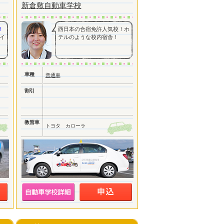
新倉敷自動車学校
！
西日本の合宿免許人気校！ホ
イ
テルのような校内宿舎！
車種
普通車
割引
教習車
トヨタ カローラ