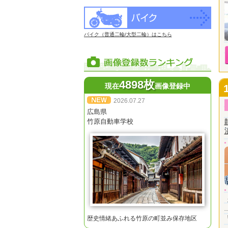
バイク（普通二輪/大型二輪）はこちら
4898枚
現在
画像登録中
2026.07.27
広島県
竹原自動車学校
歴史情緒あふれる竹原の町並み保存地区