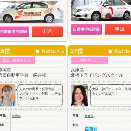
16位
17位
料金比較する
料金比較
北陸・東海エリア
関西エリア
静岡県
兵庫県
浜松自動車学校 袋井校
北播ドライビングスクール
人気の静岡県で合宿免許。シ
大阪・神戸から90分！校
ングル・ツイン対応！ホテル
舎シングル対応！
プランもあり！
車種
車種
普通車
普通車
割引
割引