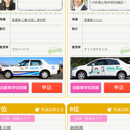
の快適な校内宿泊施設！
車種
車種
普通車
/
二種
/
大型・準中型
普通車
/
バイク
割引
割引
教習車
教習車
ブルーバード
ディーダラティオ
7位
8位
料金比較する
料金比較
中国・四国エリア
北陸・東海エリア
香川県
静岡県