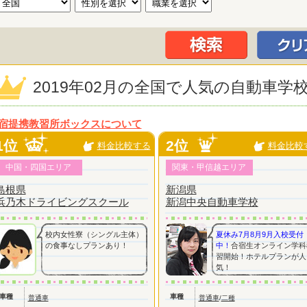
2019年02月の全国で人気の自動車学
宿提携教習所ボックスについて
1位
2位
料金比較する
料金比較
中国・四国エリア
関東・甲信越エリア
島根県
新潟県
浜乃木ドライビングスクール
新潟中央自動車学校
校内女性寮（シングル主体）
夏休み7月8月9月入校受付
の食事なしプランあり！
中！
合宿生オンライン学科
習開始！ホテルプランが人
気！
車種
車種
普通車
普通車
/
二種