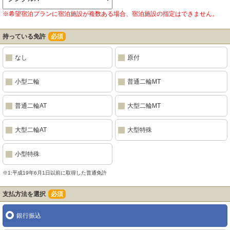
※希望宿泊プランに宿泊施設が複数ある場合、宿泊施設の指定はできません。
持っている免許
必須
なし
原付
小型二輪
普通二輪MT
普通二輪AT
大型二輪MT
大型二輪AT
大型特殊
小型特殊
※1:平成19年6月1日以前に取得した普通免許
支払方法を選択
必須
銀行振込