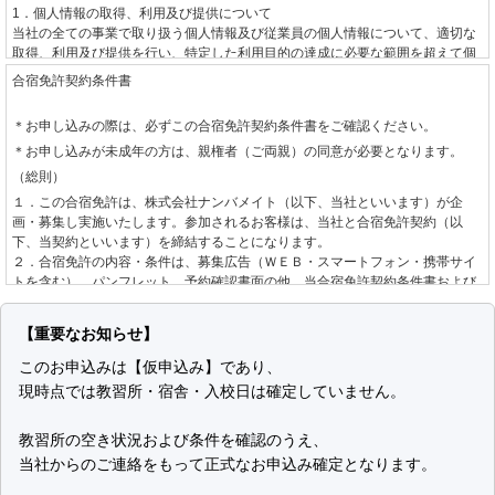
1．個人情報の取得、利用及び提供について
当社の全ての事業で取り扱う個人情報及び従業員の個人情報について、適切な
取得、利用及び提供を行い、特定した利用目的の達成に必要な範囲を超えて個
人情報を取り扱うことはありません。利用目的を超えて個人情報の取り扱いを
合宿免許契約条件書
行う場合には、あらかじめご本人の同意を得ます。
＊お申し込みの際は、必ずこの合宿免許契約条件書をご確認ください。
2．個人情報に関する法令や指針、規範について
＊お申し込みが未成年の方は、親権者（ご両親）の同意が必要となります。
個人情報に関する法令・国が定める指針その他の規範を守ります。
（総則）
3．個人情報の安全管理について
１．この合宿免許は、株式会社ナンバメイト（以下、当社といいます）が企
個人情報への不正アクセスや、個人情報の漏えい、紛失、破壊、改ざん等に対
画・募集し実施いたします。参加されるお客様は、当社と合宿免許契約（以
して、合理的な防止並びに是正措置を行います。
下、当契約といいます）を締結することになります。
２．合宿免許の内容・条件は、募集広告（ＷＥＢ・スマートフォン・携帯サイ
4．個人情報に関する苦情及び相談について
トを含む）、パンフレット、予約確認書面の他、当合宿免許契約条件書および
個人情報に関する苦情及び相談には、速やかに対処します。
標準旅行業約款募集企画旅行契約の部
によります。
（お申し込みとご契約の成立）
5．個人情報保護の取り組み（個人情報保護マネジメントシステム）について
【重要なお知らせ】
個人情報の保護を適切に行うため、継続的にその取り組みを見直し、改善しま
１．当社は、お客様より自動車教習所、入校日、運転免許種別を指定して手配
このお申込みは【仮申込み】であり、
す。
の希望を承り、道路交通法、自動車教習所個別規約、空席状況を確認し、当社
現時点では教習所・宿舎・入校日は確定していません。
制定日 2001年6月1日
が手配を承諾する旨をお客様へ回答した後、お客様からお申し込みをいただき
改定日 2008年10月15日
ます。なお、お申し込みの方が未成年の場合は、親権者の同意を確認させてい
株式会社ナンバメイト
ただきます。
教習所の空き状況および条件を確認のうえ、
代表取締役 時野 学
２．お申し込み後、当社が指定する期日までにお客様が申込金または教習料金
当社からのご連絡をもって正式なお申込み確定となります。
全額をお支払いいただいた場合に当契約の成立として取り扱います。「お客様
個人情報の取り扱いについて
が申込金または教習料金全額をお支払いいただいた場合」とは以下のいずれか