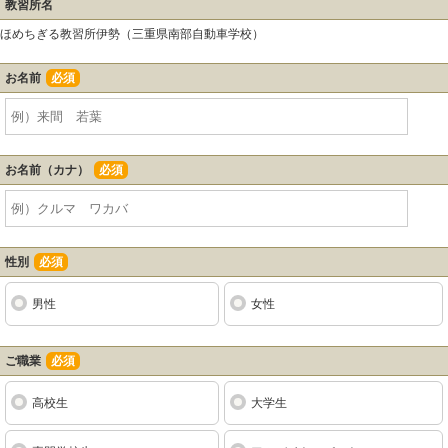
教習所名
ほめちぎる教習所伊勢（三重県南部自動車学校）
お名前
必須
お名前（カナ）
必須
性別
必須
男性
女性
ご職業
必須
高校生
大学生