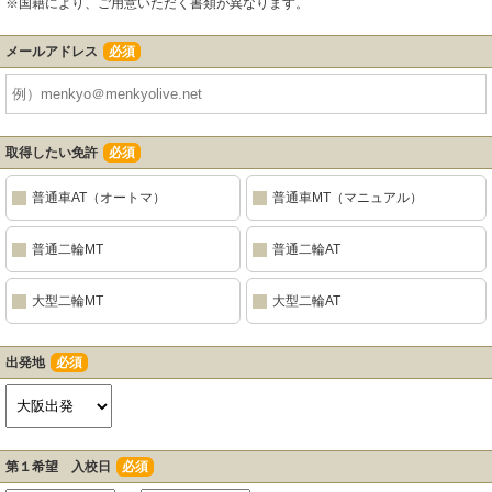
※国籍により、ご用意いただく書類が異なります。
メールアドレス
必須
取得したい免許
必須
普通車AT（オートマ）
普通車MT（マニュアル）
普通二輪MT
普通二輪AT
大型二輪MT
大型二輪AT
出発地
必須
第１希望 入校日
必須