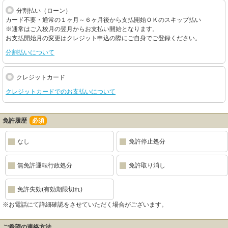
分割払い（ローン）
カード不要・通常の１ヶ月～６ヶ月後から支払開始ＯＫのスキップ払い
※通常はご入校月の翌月からお支払い開始となります。
お支払開始月の変更はクレジット申込の際にご自身でご登録ください。
分割払いについて
クレジットカード
クレジットカードでのお支払いについて
免許履歴
必須
なし
免許停止処分
無免許運転行政処分
免許取り消し
免許失効(有効期限切れ)
※お電話にて詳細確認をさせていただく場合がございます。
ご希望の連絡方法