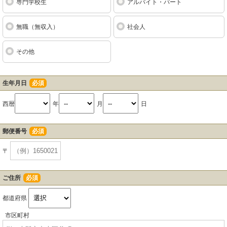
専門学校生
アルバイト・パート
無職（無収入）
社会人
その他
生年月日
必須
西暦
年
月
日
郵便番号
必須
〒
ご住所
必須
都道府県
市区町村