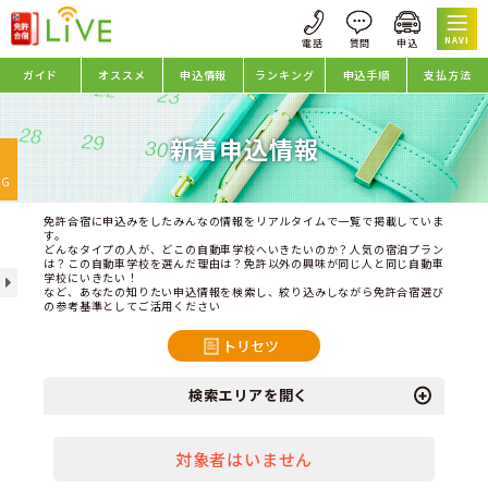
NAVI
ガイド
オススメ
申込情報
ランキング
申込手順
支払方法
新着申込情報
oggle
avigation
NG
免許合宿に申込みをしたみんなの情報をリアルタイムで一覧で掲載していま
す。
どんなタイプの人が、どこの自動車学校へいきたいのか？人気の宿泊プラン
は？この自動車学校を選んだ理由は？免許以外の興味が同じ人と同じ自動車
学校にいきたい！
など、あなたの知りたい申込情報を検索し、絞り込みしながら免許合宿選び
の参考基準としてご活用ください
トリセツ
検索エリアを開く
対象者はいません