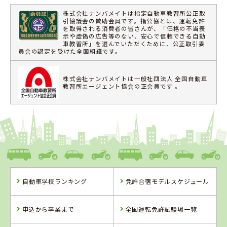
株式会社ナンバメイトは指定自動車教習所公正取
引協議会の賛助会員です。指公協とは、運転免許
を取得される消費者の皆さんが、「価格の不当表
示や虚偽の広告等のない、安心で信頼できる自動
車教習所」を選んでいただくために、公正取引委
員会の認定を受けた全国組織です。
株式会社ナンバメイトは一般社団法人 全国自動車
教習所エージェント協会の正会員です 。
自動車学校ランキング
免許合宿モデルスケジュール
申込から卒業まで
全国運転免許試験場一覧