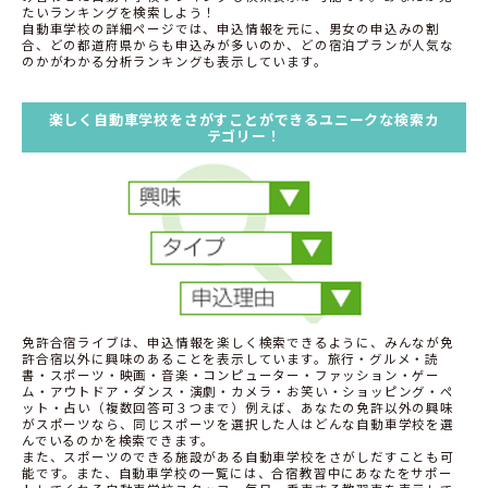
たいランキングを検索しよう！
自動車学校の詳細ページでは、申込情報を元に、男女の申込みの割
合、どの都道府県からも申込みが多いのか、どの宿泊プランが人気な
のかがわかる分析ランキングも表示しています。
楽しく自動車学校をさがすことができるユニークな検索カ
テゴリー！
免許合宿ライブは、申込情報を楽しく検索できるように、みんなが免
許合宿以外に興味のあることを表示しています。旅行・グルメ・読
書・スポーツ・映画・音楽・コンピューター・ファッション・ゲー
ム・アウトドア・ダンス・演劇・カメラ・お笑い・ショッピング・ペ
ット・占い（複数回答可３つまで）例えば、あなたの免許以外の興味
がスポーツなら、同じスポーツを選択した人はどんな自動車学校を選
んでいるのかを検索できます。
また、スポーツのできる施設がある自動車学校をさがしだすことも可
能です。また、自動車学校の一覧には、合宿教習中にあなたをサポー