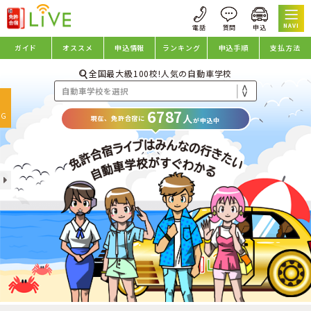
NAVI
ガイド
オススメ
申込情報
ランキング
申込手順
支払方法
全国最大級100校!人気の自動車学校
oggle
6787
avigation
NG
人
現在、免許合宿に
が申込中