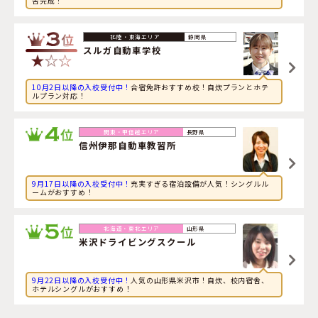
舎完成！
2026年8月10日
スポーツに興味のある大学生が新潟県・
糸魚川自動車学校
に申し込みました。
静岡県
スルガ自動車学校
10月2日以降の入校受付中！
合宿免許おすすめ校！自炊プランとホテ
ルプラン対応！
長野県
信州伊那自動車教習所
9月17日以降の入校受付中！
充実すぎる宿泊設備が人気！シングルル
ームがおすすめ！
山形県
米沢ドライビングスクール
9月22日以降の入校受付中！
人気の山形県米沢市！自炊、校内宿舎、
ホテルシングルがおすすめ！