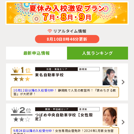
リアルタイム情報
8月10日8時46分更新
最新申込情報
人気ランキング
2026年8月10日
静岡県
旅行に興味のある大学生が静岡県・
東名自動車学校
に申し
東名自動車学校
込みました。
10月12日以降の入校受付中！
静岡県で人気の教習所！『褒めちぎる教
2026年8月10日
習』が大好評！
旅行に興味のある大学生が福岡県・
おんが自動車学校
に申
し込みました。
新潟県
2026年8月10日
つばめ中央自動車学校【女性限
定】
旅行に興味のある専門学校生が徳島県・
徳島わきまち自動
車学校
に申し込みました。
9月24日以降の入校受付中！
女性専用合宿免許！2024年1月新女性宿