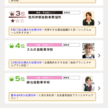
舎完成！
2026年8月8日
グルメに興味のある大学生が鳥取県・
東雲学園 鳥取県東
部自動車学校
に申し込みました。
長野県
信州伊那自動車教習所
9月17日以降の入校受付中！
充実すぎる宿泊設備が人気！シングルル
ームがおすすめ！
静岡県
スルガ自動車学校
10月2日以降の入校受付中！
合宿免許おすすめ校！自炊プランとホテ
ルプラン対応！
静岡県
綜合自動車学校
夏休み9月入校受付中！
人気の浜松市！女性激安自炊プランとホテルプ
ラン！