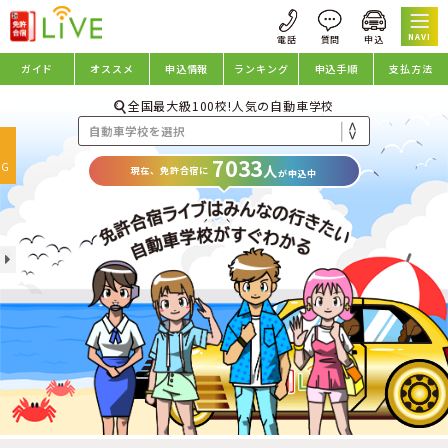
NAVI
ガイド
オススメ
申込情報
ランキング
申込手順
支払方法
全国最大級100校!人気の自動車学校
oggle
7033
avigation
NG
人
現在、免許合宿に
が申込中