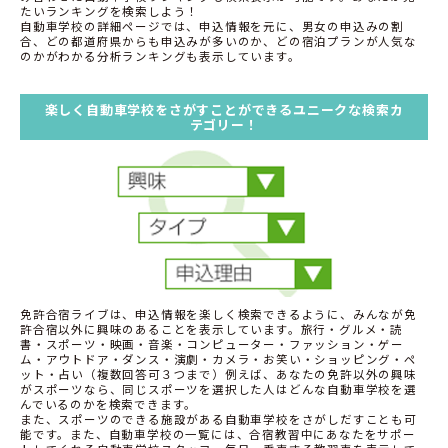
たいランキングを検索しよう！
自動車学校の詳細ページでは、申込情報を元に、男女の申込みの割
合、どの都道府県からも申込みが多いのか、どの宿泊プランが人気な
のかがわかる分析ランキングも表示しています。
楽しく自動車学校をさがすことができるユニークな検索カ
テゴリー！
免許合宿ライブは、申込情報を楽しく検索できるように、みんなが免
許合宿以外に興味のあることを表示しています。旅行・グルメ・読
書・スポーツ・映画・音楽・コンピューター・ファッション・ゲー
ム・アウトドア・ダンス・演劇・カメラ・お笑い・ショッピング・ペ
ット・占い（複数回答可３つまで）例えば、あなたの免許以外の興味
がスポーツなら、同じスポーツを選択した人はどんな自動車学校を選
んでいるのかを検索できます。
また、スポーツのできる施設がある自動車学校をさがしだすことも可
能です。また、自動車学校の一覧には、合宿教習中にあなたをサポー