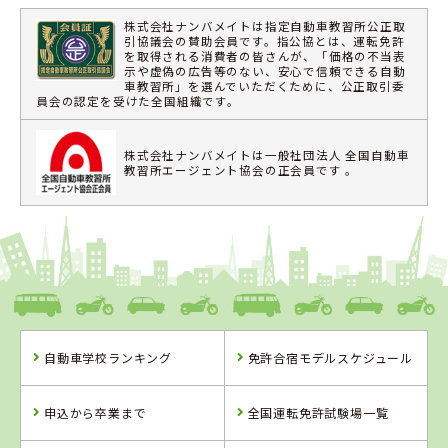
株式会社ナンバメイトは指定自動車教習所公正取
引協議会の賛助会員です。指公協とは、運転免許
を取得される消費者の皆さんが、「価格の不当表
示や虚偽の広告等のない、安心で信頼できる自動
車教習所」を選んでいただくために、公正取引委
員会の認定を受けた全国組織です。
株式会社ナンバメイトは一般社団法人 全国自動車
教習所エージェント協会の正会員です 。
自動車学校ランキング
免許合宿モデルスケジュール
申込から卒業まで
全国運転免許試験場一覧