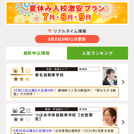
リアルタイム情報
8月8日8時31分更新
最新申込情報
人気ランキング
2026年8月8日
静岡県
旅行に興味のある大学生が山形県・
山形・県南自動車学校
東名自動車学校
に申し込みました。
10月12日以降の入校受付中！
静岡県で人気の教習所！『褒めちぎる教
2026年8月8日
習』が大好評！
旅行に興味のある大学生が栃木県・
那須自動車学校
に申し
込みました。
新潟県
2026年8月8日
つばめ中央自動車学校【女性限
定】
旅行に興味のある社会人が新潟県・
新潟中央自動車学校
に
申し込みました。
9月24日以降の入校受付中！
女性専用合宿免許！2024年1月新女性宿