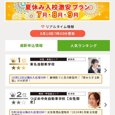
リアルタイム情報
8月10日7時30分更新
最新申込情報
人気ランキング
2026年8月10日
静岡県
スポーツに興味のある大学生が新潟県・
糸魚川自動車学校
東名自動車学校
に申し込みました。
10月12日以降の入校受付中！
静岡県で人気の教習所！『褒めちぎる教
2026年8月10日
習』が大好評！
グルメに興味のある専門学校生が新潟県・
糸魚川自動車学
校
に申し込みました。
新潟県
2026年8月10日
つばめ中央自動車学校【女性限
定】
旅行に興味のある専門学校生が徳島県・
徳島わきまち自動
車学校
に申し込みました。
9月24日以降の入校受付中！
女性専用合宿免許！2024年1月新女性宿