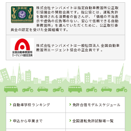
株式会社ナンバメイトは指定自動車教習所公正取
引協議会の賛助会員です。指公協とは、運転免許
を取得される消費者の皆さんが、「価格の不当表
示や虚偽の広告等のない、安心で信頼できる自動
車教習所」を選んでいただくために、公正取引委
員会の認定を受けた全国組織です。
株式会社ナンバメイトは一般社団法人 全国自動車
教習所エージェント協会の正会員です 。
自動車学校ランキング
免許合宿モデルスケジュール
申込から卒業まで
全国運転免許試験場一覧