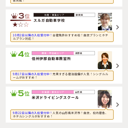
舎完成！
2026年8月10日
音楽に興味のある専門学校生が福岡県・
アイルモータース
クール門司
に申し込みました。
静岡県
スルガ自動車学校
10月2日以降の入校受付中！
合宿免許おすすめ校！自炊プランとホテ
ルプラン対応！
長野県
信州伊那自動車教習所
9月17日以降の入校受付中！
充実すぎる宿泊設備が人気！シングルル
ームがおすすめ！
山形県
米沢ドライビングスクール
9月22日以降の入校受付中！
人気の山形県米沢市！自炊、校内宿舎、
ホテルシングルがおすすめ！