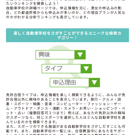
たいランキングを検索しよう！
自動車学校の詳細ページでは、申込情報を元に、男女の申込みの割
合、どの都道府県からも申込みが多いのか、どの宿泊プランが人気な
のかがわかる分析ランキングも表示しています。
楽しく自動車学校をさがすことができるユニークな検索カ
テゴリー！
免許合宿ライブは、申込情報を楽しく検索できるように、みんなが免
許合宿以外に興味のあることを表示しています。旅行・グルメ・読
書・スポーツ・映画・音楽・コンピューター・ファッション・ゲー
ム・アウトドア・ダンス・演劇・カメラ・お笑い・ショッピング・ペ
ット・占い（複数回答可３つまで）例えば、あなたの免許以外の興味
がスポーツなら、同じスポーツを選択した人はどんな自動車学校を選
んでいるのかを検索できます。
また、スポーツのできる施設がある自動車学校をさがしだすことも可
能です。また、自動車学校の一覧には、合宿教習中にあなたをサポー