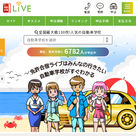
NAVI
ガイド
オススメ
申込情報
ランキング
申込手順
支払方法
全国最大級100校!人気の自動車学校
oggle
6782
avigation
NG
人
現在、免許合宿に
が申込中