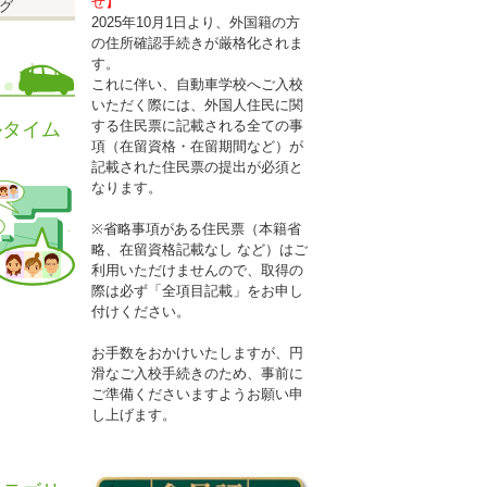
せ】
グ
2025年10月1日より、外国籍の方
の住所確認手続きが厳格化されま
す。
これに伴い、自動車学校へご入校
いただく際には、外国人住民に関
する住民票に記載される全ての事
ルタイム
項（在留資格・在留期間など）が
記載された住民票の提出が必須と
なります。
※省略事項がある住民票（本籍省
略、在留資格記載なし など）はご
利用いただけませんので、取得の
際は必ず「全項目記載」をお申し
付けください。
性はエリ
お手数をおかけいたしますが、円
滑なご入校手続きのため、事前に
ご準備くださいますようお願い申
し上げます。
)