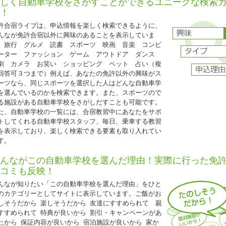
しく自動車学校をさがすことができるユニークな検索
！
許合宿ライブは、申込情報を楽しく検索できるように、
2026.04.01
んなが免許合宿以外に興味のあることを表示していま
『入校日限定特別セール！ 』
。旅行 グルメ 読書 スポーツ 映画 音楽 コンピ
ーター ファッション ゲーム アウトドア ダンス
福島県 タイヘイドライバーズスクール◆
劇 カメラ お笑い ショッピング ペット 占い（複
入校日限定特別セール！ 』
回答可３つまで）例えば、あなたの免許以外の興味がス
入校日：6月1日～7月11日・10月1日～11月20日の期間中の水・金曜日入校日
ーツなら、同じスポーツを選択した人はどんな自動車学
を選んでいるのかを検索できます。また、スポーツので
シングル
る施設がある自動車学校をさがしだすことも可能です。
T車
227,000円（税込249,700円）
た、自動車学校の一覧には、合宿教習中にあなたをサポ
ツイン
トしてくれる自動車学校スタッフ、毎日、乗車する教習
T車
220,000円
（税込242,000円）
を表示しており、楽しく検索できる要素も取り入れてい
トリプル
す。
T車
215,000円（税込236,500円）
ホテルシングルA
んながこの自動車学校を選んだ理由！実際に行った免
T車
242,000円（税込266,200円）
コミも反映！
ホテルツインA
T車
237,000円（税込260,700円）
んなが知りたい「この自動車学校を選んだ理由」をひと
のカテゴリーとしてサイトに表示しています。ご飯がお
普通ＭＴ車取得は、上記料金に税込33,000円ＵＰ
しそうだから 楽しそうだから 友達にすすめられて 親
グル割との併用可
すすめられて 特典が良いから 割引・キャンペーンがあ
普通二輪所持の場合、上記料金から税込11,000円引となります。
たから 保証内容が良いから 宿泊施設が良いから 家か