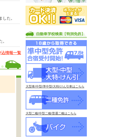
ました。
た。
申込情報一覧
大型車/中型/準中型/大特/けん引車はこちら
大型二種/中型二種/普通二種はこちら