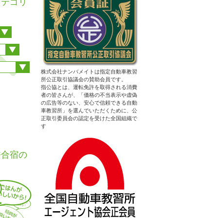
カテゴリ
株式会社ナンバメイトは指定自動車教習
所公正取引協議会の賛助会員です。
指公協とは、運転免許を取得される消費
者の皆さんが、「価格の不当表示や虚偽
の広告等のない、安心で信頼できる自動
車教習所」を選んでいただくために、公
正取引委員会の認定を受けた全国組織で
す
許合宿の