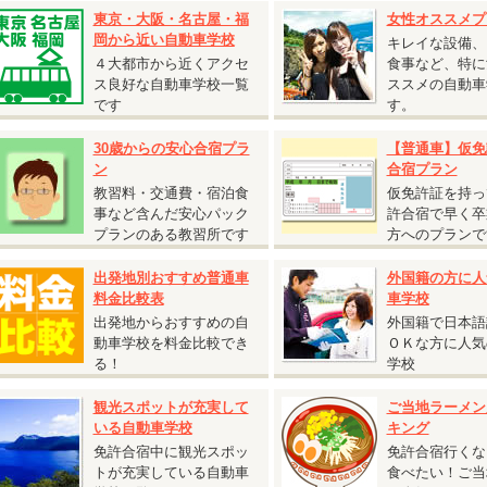
静岡県 静岡菊川自動車学校◆
東京・大阪・名古屋・福
女性オススメプ
自炊シングルおすすめ入校日』
岡から近い自動車学校
キレイな設備、
入校日：9月22日～12月14日の期間内の入校日
４大都市から近くアクセ
食事など、特に
自炊シングル
ス良好な自動車学校一覧
ススメの自動車
AT車
250,000円（税込275,000円）
です
す。
MT車
290,000円（税込319,000円）
自動二輪免許所持も同料金となります。
30歳からの安心合宿プラ
【普通車】仮免
仮免許申請交付料金は別途必要です。
ン
合宿プラン
教習料・交通費・宿泊食
仮免許証を持っ
事など含んだ安心パック
許合宿で早く卒
2026.05.08
プランのある教習所です
方へのプランで
『25歳以下限定 校内宿舎入校日限定キャンペーン！』
出発地別おすすめ普通車
外国籍の方に人
香川県 かがわ自動車学校◆
料金比較表
車学校
25歳以下限定 校内宿舎入校日限定キャンペーン！』
入校日
出発地からおすすめの自
外国籍で日本語
T車：6月10日・17日、7月8日、10月7日・14日、11月11日・18日
動車学校を料金比較でき
ＯＫな方に人気
T車：6月8日・15日、7月6日、10月5日・12日、11月9日・16日
る！
学校
ツイン（バス・トイレ付）
AT車
220,000円（税込242,000円）
観光スポットが充実して
ご当地ラーメン
MT車
247,000円（税込271,700円）
いる自動車学校
キング
シングル（バス・トイレ付）
免許合宿中に観光スポッ
免許合宿行くな
AT車
220,000
円（税込242,000円）
トが充実している自動車
食べたい！ご当
MT車
247,000円（税込271,700円）