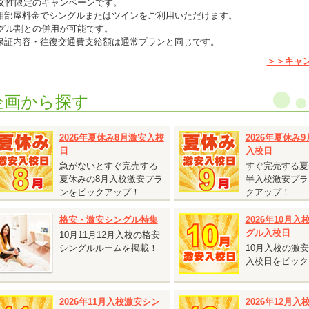
女性限定のキャンペーンです。
相部屋料金でシングルまたはツインをご利用いただけます。
グル割との併用が可能です。
保証内容・往復交通費支給額は通常プランと同じです。
仮免許申請交付料金は別途必要です。
＞＞キャ
企画から探す
2026.08.03
『鳥取砂丘へ行くチャンス！人気の鳥取県 校内寮限定キャンペーン』
2026年夏休み8月激安入校
2026年夏休み
日
入校日
鳥取県 東雲学園イナバ自動車学校◆
鳥取砂丘へ行くチャンス！人気の鳥取県 校内寮限定キャンペーン』
急がないとすぐ完売する
すぐ完売する夏
対象入校日：9月21日～10月31日のすべての入校日
夏休みの8月入校激安プラ
半入校激安プラ
校内寮ツイン
ンをピックアップ！
クアップ！
T車 税込233,200円 ⇒
税込225,500円
校内寮シングル・シングルユース
格安・激安シングル特集
2026年10月
T車 税込238,700円 ⇒
税込231,000円
グル入校日
10月11月12月入校の格安
シングルルームを掲載！
10月入校の激
シングルは、2人部屋・4人部屋を貸切り利用する場合がございます（シング
入校日をピック
）。あらかじめご了承ください。
T車をご希望の方は税込55,000円アップ
2026年11月入校激安シン
2026年12月
通二輪免許を所持されている方は税込11,000円引