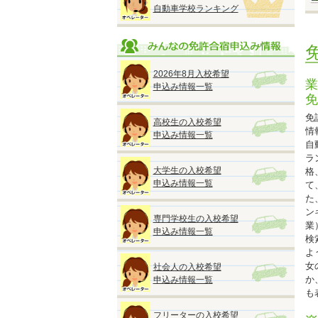
自動車学校ランキング
※
※
※
※
2026年8月入校希望
業
申込み情報一覧
免
免
高校生の入校希望
情
申込み情報一覧
自
◆
ラ
『
大学生の入校希望
格
2
申込み情報一覧
て
●
た
■
ン
専門学校生の入校希望
オ
業
申込み情報一覧
検
よ
女
社会人の入校希望
か
申込み情報一覧
★
も
※
※
フリーターの入校希望