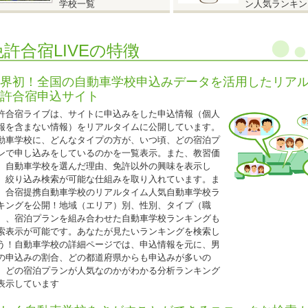
学校一覧
ン人気ランキン
保証内容は通常プランと同じです。
グループ割引との併用はできません。
免許合宿LIVEの特徴
25歳以下の方限定となります。
普通二輪免許を所持されている方は税込22,000円引
界初！全国の自動車学校申込みデータを活用したリア
許合宿申込サイト
2026.04.21
許合宿ライブは、サイトに申込みをした申込情報（個人
『人気のドライビングスクール那珂 入校日限定特割』
報を含まない情報）をリアルタイムに公開しています。
動車学校に、どんなタイプの方が、いつ頃、どの宿泊プ
茨城県 ドライビングスクール那珂◆
ンで申し込みをしているのかを一覧表示。また、教習価
人気のドライビングスクール那珂 入校日限定特割』
、自動車学校を選んだ理由、免許以外の興味を表示し
5歳以下限定キャンペーン
、絞り込み検索が可能な仕組みを取り入れています。ま
入校日：2026年4月10日～7月15日、9月20日～12月31日の期間中の入校日
、合宿提携自動車学校のリアルタイム人気自動車学校ラ
自炊シングル・自炊ツイン・自炊トリプル（女性は校内宿舎ソレイユ利用、男
キングを公開！地域（エリア）別、性別、タイプ（職
ント利用）
）、宿泊プランを組み合わせた自動車学校ランキングも
索表示が可能です。あなたが見たいランキングを検索し
AT車⇒
235,000円（税込258,500円）
う！自動車学校の詳細ページでは、申込情報を元に、男
MT車⇒
285,000円（税込313,500円）
の申込みの割合、どの都道府県からも申込みが多いの
、どの宿泊プランが人気なのかがわかる分析ランキング
25歳以下の学生の方は、上記料金から更に税込11,000円引き!(学生証の持参要
表示しています
普通二輪免許所持の場合も同様の料金です。
技能教習・技能検定・宿泊食事の保証内容は通常プランと同様です。