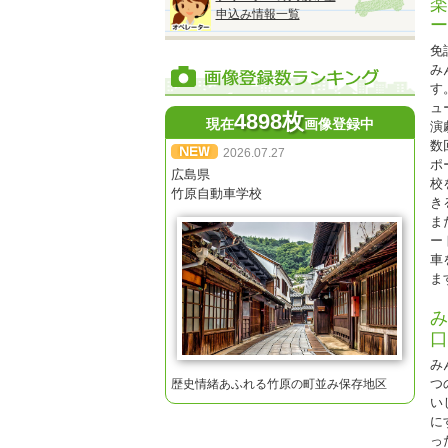
楽
申込み情報一覧
ー
免
み
す
ュ
◆
4898枚
現在
画像登録中
演
『
数
2026.07.27
●
ポ
広島県
校
■
竹原自動車学校
き
A
ま
■
ー
A
車
■
ま
A
■
み
A
口
■
A
み
つ
歴史情緒あふれる竹原の町並み保存地区
※
い
※
に
※
っ