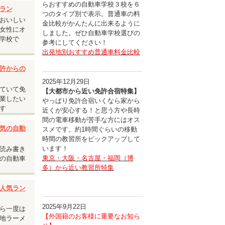
らおすすめの自動車学校３校を６
ラン
つのタイプ別で表示。普通車の料
おいしい
金比較がかんたんに出来るように
女性にオ
しました。ぜひ自動車学校選びの
学校で
参考にしてください！
出発地別おすすめ普通車料金比較
許からの
2025年12月29日
ていて免
【大都市から近い免許合宿特集】
業したい
やっぱり免許合宿いくなら家から
す
近くが安心する！と思う方や長時
間の電車移動が苦手な方にはオス
気の自動
スメです。約1時間ぐらいの移動
時間の教習所をピックアップして
います！
読み書き
東京・大阪・名古屋・福岡（博
の自動車
多）から近い教習所特集
人気ラン
2025年9月22日
ら一度は
【外国籍のお客様に重要なお知ら
地ラーメ