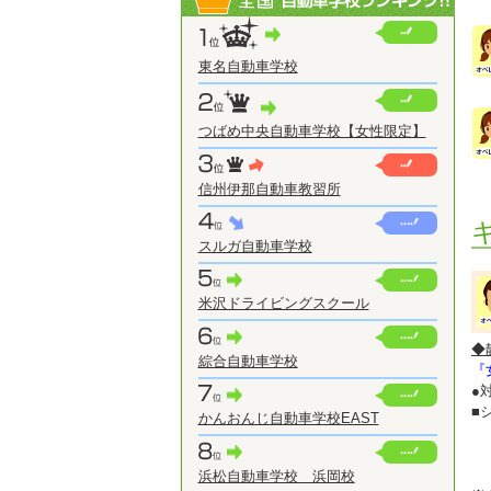
東名自動車学校
つばめ中央自動車学校【女性限定】
信州伊那自動車教習所
スルガ自動車学校
米沢ドライビングスクール
◆
綜合自動車学校
『
●
■
かんおんじ自動車学校EAST
浜松自動車学校 浜岡校