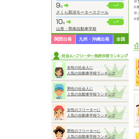
※
※
さくら那須モータースクール
※
※
◆
山形・県南自動車学校
関西出発
九州・沖縄出発
全国
女性の社会人に
◆
人気の自動車学校ランキング
『
●
■
男性の社会人に
A
人気の自動車学校ランキング
■
A
女性のフリーターに
★
人気の自動車学校ランキング
ス
男性のフリーターに
M
人気の自動車学校ランキング
普