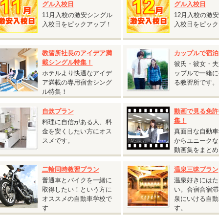
グル入校日
グル入校日
11月入校の激安シングル
12月入校の激
保証内容・往復交通費支給額は通常プランと同様です。
入校日をピックアップ！
入校日をピック
2人部屋または4人部屋の貸切利用となる場合がございます。あらかじめご了
。
教習所社長のアイデア満
カップルで宿泊
載シングル特集！
彼氏・彼女・夫
ホテルより快適なアイデ
ップルで一緒に
2026.07.27
ア満載の専用宿舎シング
る教習所です。
『期間限定割引 普通AT車 5,000円割引キャンペーン』
ル特集！
広島県 竹原自動車学校◆
自炊プラン
動画で見る免許
期間限定割引 普通AT車 5,000円割引キャンペーン』
集！
料理に自信がある人、料
受付開始日：2026年7月27日から
金を安くしたい方にオス
真面目な自動車
校日：9月13日～10月31日の期間の入校日は
税込5,000円割引！
スメです。
からユニークな
動画集をまとめ
女性の方必見！女性割と併用で最大割引あり】
入校日：9月13日～9月19日の期間の入校は
最大
税込10,000円割引！
二輪同時教習プラン
温泉三昧プラン
入校日：9月20日～10月31日の期間の入校は
最大
税込15,000円割引！
普通車とバイクを一緒に
温泉好きにはた
取得したい！という方に
い。合宿合宿滞
2026.06.22
オススメの自動車学校で
泉にいける自動
『自炊シングルおすすめ入校日』
す
す。