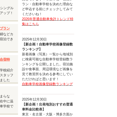
ラン・自動車学校を決めた理由な
安シングル
ど申込する前にチェックしてみて
アップ！
くださいね！
承くださ
2026年普通自動車免許トレンド特
集はこちら
プラン
婦などカ
宿泊でき
2025年12月30日
【新企画！自動車学校画像登録数
ランキング】
新着画像（写真）一覧から地域別
に検索可能な自動車学校登録数ラ
合宿特
ンキングを公開しました。宿泊施
設や食事面、周辺環境など画像を
学校紹介
見て教習所を決める参考にしてい
スタッフ
ただければと思います！
ました
自動車学校画像登録数ランキング
まらな
2025年12月30日
在中に温
【新企画！出発地別おすすめ普通
車学校で
車料金比較表】
東京・名古屋・大阪・博多方面か