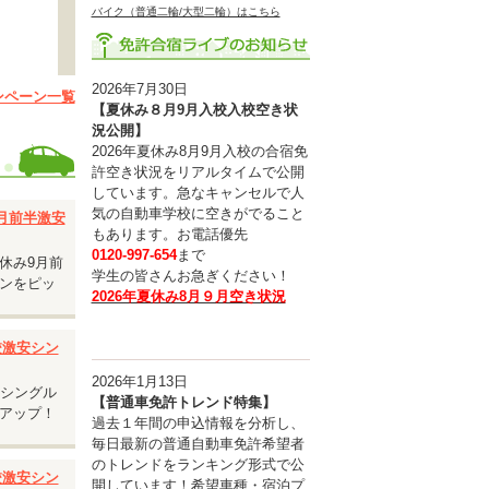
バイク（普通二輪/大型二輪）はこちら
2026年7月30日
ンペーン一覧
【夏休み８月9月入校入校空き状
況公開】
2026年夏休み8月9月入校の合宿免
許空き状況をリアルタイムで公開
しています。急なキャンセルで人
気の自動車学校に空きがでること
9月前半激安
もあります。お電話優先
0120-997-654
まで
休み9月前
学生の皆さんお急ぎください！
ンをピッ
2026年夏休み8月９月空き状況
入校激安シン
2026年1月13日
安シングル
【普通車免許トレンド特集】
ルユー
アップ！
過去１年間の申込情報を分析し、
毎日最新の普通自動車免許希望者
のトレンドをランキング形式で公
入校激安シン
開しています！希望車種・宿泊プ