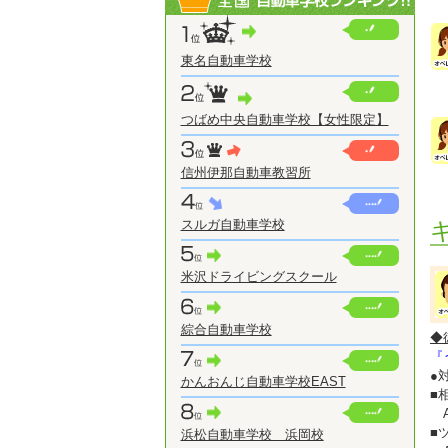
東名自動車学校
つばめ中央自動車学校【女性限定】
信州伊那自動車教習所
スルガ自動車学校
米沢ドライビングスクール
綜合自動車学校
◆
『
●
かんおんじ自動車学校EAST
■
A
■
浜松自動車学校 浜岡校