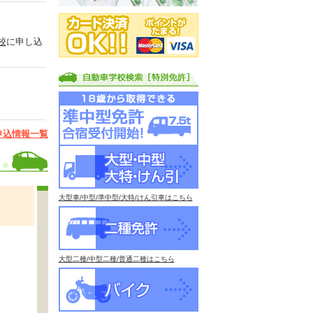
校
に申し込
。
申込情報一覧
大型車/中型/準中型/大特/けん引車はこちら
大型二種/中型二種/普通二種はこちら