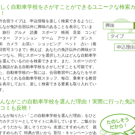
保証内容は通常プランと同じです。
しく自動車学校をさがすことができるユニークな検索
グループ割引との併用はできません。
！
25歳以下の方限定となります。
許合宿ライブは、申込情報を楽しく検索できるように、
普通二輪免許を所持されている方は税込22,000円引
んなが免許合宿以外に興味のあることを表示していま
。旅行 グルメ 読書 スポーツ 映画 音楽 コンピ
ーター ファッション ゲーム アウトドア ダンス
2026.04.21
劇 カメラ お笑い ショッピング ペット 占い（複
『人気のドライビングスクール那珂 入校日限定特割』
回答可３つまで）例えば、あなたの免許以外の興味がス
ーツなら、同じスポーツを選択した人はどんな自動車学
茨城県 ドライビングスクール那珂◆
を選んでいるのかを検索できます。また、スポーツので
人気のドライビングスクール那珂 入校日限定特割』
る施設がある自動車学校をさがしだすことも可能です。
5歳以下限定キャンペーン
た、自動車学校の一覧には、合宿教習中にあなたをサポ
入校日：2026年4月10日～7月15日、9月20日～12月31日の期間中の入校日
トしてくれる自動車学校スタッフ、毎日、乗車する教習
自炊シングル・自炊ツイン・自炊トリプル（女性は校内宿舎ソレイユ利用、男
を表示しており、楽しく検索できる要素も取り入れてい
ント利用）
す。
AT車⇒
235,000円（税込258,500円）
んながこの自動車学校を選んだ理由！実際に行った免
MT車⇒
285,000円（税込313,500円）
コミも反映！
25歳以下の学生の方は、上記料金から更に税込11,000円引き!(学生証の持参要
んなが知りたい「この自動車学校を選んだ理由」をひと
普通二輪免許所持の場合も同様の料金です。
のカテゴリーとしてサイトに表示しています。ご飯がお
技能教習・技能検定・宿泊食事の保証内容は通常プランと同様です。
しそうだから 楽しそうだから 友達にすすめられて 親
すすめられて 特典が良いから 割引・キャンペーンがあ