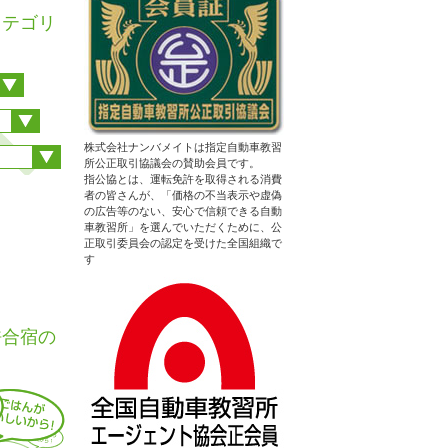
カテゴリ
株式会社ナンバメイトは指定自動車教習
所公正取引協議会の賛助会員です。
指公協とは、運転免許を取得される消費
者の皆さんが、「価格の不当表示や虚偽
の広告等のない、安心で信頼できる自動
車教習所」を選んでいただくために、公
正取引委員会の認定を受けた全国組織で
す
性はエリ
許合宿の
)