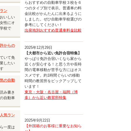
らおすすめの自動車学校３校を６
つのタイプ別で表示。普通車の料
承くださ
ラン
金比較がかんたんに出来るように
おいしい
しました。ぜひ自動車学校選びの
女性にオ
参考にしてください！
学校で
出発地別おすすめ普通車料金比較
許からの
2025年12月29日
【大都市から近い免許合宿特集】
ていて免
やっぱり免許合宿いくなら家から
業したい
近くが安心する！と思う方や長時
す
間の電車移動が苦手な方にはオス
スメです。約1時間ぐらいの移動
気の自動
時間の教習所をピックアップして
います！
東京・大阪・名古屋・福岡（博
読み書き
多）から近い教習所特集
の自動車
人気ラン
2025年9月22日
【外国籍のお客様に重要なお知ら
ら一度は