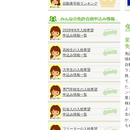
自動車学校ランキング
●
■
2026年8月入校希望
※
申込み情報一覧
◆
業
免
高校生の入校希望
免
申込み情報一覧
情
自
◆
大学生の入校希望
ラ
『
申込み情報一覧
格
●
て
A
た
専門学校生の入校希望
M
ン
申込み情報一覧
■
業
検
よ
社会人の入校希望
■
女
申込み情報一覧
か
も
フリーターの入校希望