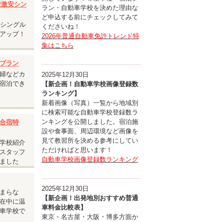
入校激安シン
ラン・自動車学校を決めた理由な
ど申込する前にチェックしてみて
安シングル
くださいね！
アップ！
2026年普通自動車免許トレンド特
集はこちら
プラン
婦などカ
2025年12月30日
宿泊でき
【新企画！自動車学校画像登録数
ランキング】
新着画像（写真）一覧から地域別
に検索可能な自動車学校登録数ラ
ンキングを公開しました。宿泊施
合宿特
設や食事面、周辺環境など画像を
見て教習所を決める参考にしてい
学校紹介
ただければと思います！
スタッフ
自動車学校画像登録数ランキング
ました
ルユー
2025年12月30日
まらな
【新企画！出発地別おすすめ普通
在中に温
車料金比較表】
車学校で
東京・名古屋・大阪・博多方面か