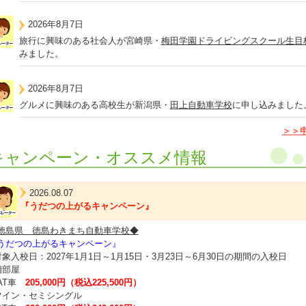
2026年8月7日
旅行に興味のある社会人が宮崎県・
梅田学園ドライビングスクール生目
みました。
2026年8月7日
グルメに興味のある高校生が新潟県・
田上自動車学校
に申し込みました
＞＞
キャンペーン・オススメ情報
2026.08.07
『うだつの上がるキャンペーン』
徳島県 徳島わきまち自動車学校◆
うだつの上がるキャンペーン』
対象入校日：2027年1月1日～1月15日・3月23日～6月30日の期間の入校日
相部屋
T車
205,000円（税込225,500円）
ツイン・セミシングル