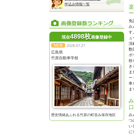
※
申込み情報一覧
楽
※
ー
※
免
※
み
す
4898枚
現在
画像登録中
ュ
演
2026.07.27
数
広島県
ポ
◆
竹原自動車学校
校
『
き
2
ま
●
ー
■
車
オ
ま
み
口
★
み
歴史情緒あふれる竹原の町並み保存地区
※
つ
※
い
に