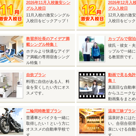
2026年11月入校激安シン
2026年12月
グル割との併用が可能です。
グル入校日
グル入校日
保証内容・往復交通費支給額は通常プランと同じです。
11月入校の激安シングル
12月入校の激
仮免許申請交付料金は別途必要です。
入校日をピックアップ！
入校日をピック
教習所社長のアイデア満
カップルで宿泊
2026.08.03
載シングル特集！
彼氏・彼女・夫
『鳥取砂丘へ行くチャンス！人気の鳥取県 校内寮限定キャンペーン』
ホテルより快適なアイデ
ップルで一緒に
ア満載の専用宿舎シング
る教習所です。
鳥取県 東雲学園イナバ自動車学校◆
ル特集！
鳥取砂丘へ行くチャンス！人気の鳥取県 校内寮限定キャンペーン』
対象入校日：9月21日～10月31日のすべての入校日
自炊プラン
動画で見る免許
校内寮ツイン
集！
料理に自信がある人、料
T車 税込233,200円 ⇒
税込225,500円
金を安くしたい方にオス
真面目な自動車
校内寮シングル・シングルユース
スメです。
からユニークな
T車 税込238,700円 ⇒
税込231,000円
動画集をまとめ
シングルは、2人部屋・4人部屋を貸切り利用する場合がございます（シング
二輪同時教習プラン
温泉三昧プラン
）。あらかじめご了承ください。
普通車とバイクを一緒に
温泉好きにはた
T車をご希望の方は税込55,000円アップ
取得したい！という方に
い。合宿合宿滞
通二輪免許を所持されている方は税込11,000円引
オススメの自動車学校で
泉にいける自動
す
す。