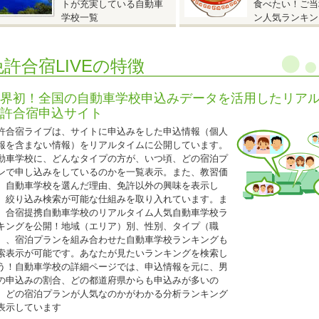
トが充実している自動車
食べたい！ご当
入校日：9月22日～12月14日の期間内の入校日
学校一覧
ン人気ランキン
自炊シングル
AT車
250,000円（税込275,000円）
MT車
290,000円（税込319,000円）
免許合宿LIVEの特徴
自動二輪免許所持も同料金となります。
仮免許申請交付料金は別途必要です。
界初！全国の自動車学校申込みデータを活用したリア
許合宿申込サイト
2026.05.08
許合宿ライブは、サイトに申込みをした申込情報（個人
『25歳以下限定 校内宿舎入校日限定キャンペーン！』
報を含まない情報）をリアルタイムに公開しています。
動車学校に、どんなタイプの方が、いつ頃、どの宿泊プ
香川県 かがわ自動車学校◆
ンで申し込みをしているのかを一覧表示。また、教習価
25歳以下限定 校内宿舎入校日限定キャンペーン！』
、自動車学校を選んだ理由、免許以外の興味を表示し
入校日
、絞り込み検索が可能な仕組みを取り入れています。ま
T車：6月10日・17日、7月8日、10月7日・14日、11月11日・18日
、合宿提携自動車学校のリアルタイム人気自動車学校ラ
T車：6月8日・15日、7月6日、10月5日・12日、11月9日・16日
キングを公開！地域（エリア）別、性別、タイプ（職
ツイン（バス・トイレ付）
）、宿泊プランを組み合わせた自動車学校ランキングも
AT車
220,000円（税込242,000円）
索表示が可能です。あなたが見たいランキングを検索し
MT車
247,000円（税込271,700円）
う！自動車学校の詳細ページでは、申込情報を元に、男
シングル（バス・トイレ付）
の申込みの割合、どの都道府県からも申込みが多いの
AT車
220,000
円（税込242,000円）
、どの宿泊プランが人気なのかがわかる分析ランキング
MT車
247,000円（税込271,700円）
表示しています