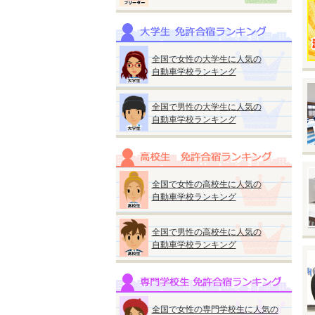
※
※
◆
全国で女性の大学生に人気の
自動車学校ランキング
全国で男性の大学生に人気の
自動車学校ランキング
◆
『
●
■
全国で女性の高校生に人気の
A
自動車学校ランキング
■
A
全国で男性の高校生に人気の
自動車学校ランキング
★
ス
M
普
全国で女性の専門学校生に人気の