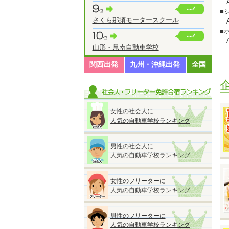
A
■
さくら那須モータースクール
A
■
A
山形・県南自動車学校
■
A
関西出発
九州・沖縄出発
全国
※
※
※
女性の社会人に
人気の自動車学校ランキング
男性の社会人に
◆
人気の自動車学校ランキング
『
●
■
女性のフリーターに
人気の自動車学校ランキング
男性のフリーターに
※
人気の自動車学校ランキング
※