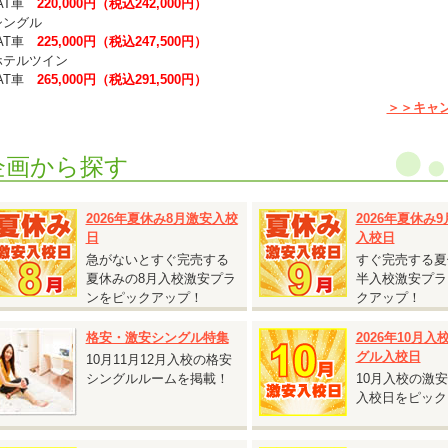
T車
220,000円（税込242,000円）
シングル
T車
225,000円（税込247,500円）
ホテルツイン
T車
265,000円（税込291,500円）
ホテルシングル
＞＞キャ
T車
297,000円（税込297,000円）
普通二輪免許を所持されている方は、上記料金より税込5,500円引きとなりま
企画から探す
グル割との併用可能です。
キャンペーン期間の交通費は、往復で20,000円を上限に実費支給となります
2026年夏休み8月激安入校
2026年夏休み
日
入校日
2026.08.06
『女性限定！個室無料キャンペーン！』
急がないとすぐ完売する
すぐ完売する夏
夏休みの8月入校激安プラ
半入校激安プラ
静岡県 掛川自動車学校◆
ンをピックアップ！
クアップ！
女性限定！個室無料キャンペーン！』
対象入校日：2026年10月13日～11月14日
格安・激安シングル特集
2026年10月
シングル・ツイン
グル入校日
10月11月12月入校の格安
AT車
240,000円（税込264,000円）
シングルルームを掲載！
10月入校の激
MT車
280,000円（税込308,000円）
入校日をピック
女性限定のキャンペーンです。
相部屋料金でシングルまたはツインをご利用いただけます。