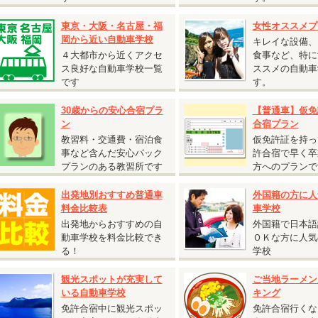
保証内容・往復交通費支給額は通常プランと同様です。
2人部屋または4人部屋の貸切利用となる場合がございます。あらかじめご了
東京・大阪・名古屋・福
女性オススメプ
。
岡から近い自動車学校
キレイな設備、
４大都市から近くアクセ
食事など、特に
ス良好な自動車学校一覧
ススメの自動車
です
す。
2026.07.27
30歳からの安心合宿プラ
【普通車】仮免
『期間限定割引 普通AT車 5,000円割引キャンペーン』
ン
合宿プラン
広島県 竹原自動車学校◆
教習料・交通費・宿泊食
仮免許証を持っ
期間限定割引 普通AT車 5,000円割引キャンペーン』
事など含んだ安心パック
許合宿で早く卒
受付開始日：2026年7月27日から
プランのある教習所です
方へのプランで
校日：9月13日～10月31日の期間の入校日は
税込5,000円割引！
出発地別おすすめ普通車
外国籍の方に人
女性の方必見！女性割と併用で最大割引あり】
料金比較表
車学校
入校日：9月13日～9月19日の期間の入校は
最大
税込10,000円割引！
出発地からおすすめの自
外国籍で日本語
入校日：9月20日～10月31日の期間の入校は
最大
税込15,000円割引！
動車学校を料金比較でき
ＯＫな方に人気
る！
学校
2026.06.22
『自炊シングルおすすめ入校日』
観光スポットが充実して
ご当地ラーメン
いる自動車学校
キング
静岡県 静岡菊川自動車学校◆
免許合宿中に観光スポッ
免許合宿行くな
自炊シングルおすすめ入校日』