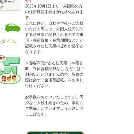
せ】
地ラーメ
2025年10月1日より、外国籍の方
グ
の住所確認手続きが厳格化されま
す。
これに伴い、自動車学校へご入校
いただく際には、外国人住民に関
する住民票に記載される全ての事
項（在留資格・在留期間など）が
ルタイム
記載された住民票の提出が必須と
なります。
※省略事項がある住民票（本籍省
略、在留資格記載なし など）はご
利用いただけませんので、取得の
際は必ず「全項目記載」をお申し
付けください。
お手数をおかけいたしますが、円
滑なご入校手続きのため、事前に
ご準備くださいますようお願い申
し上げます。