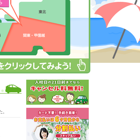
ら
た。
。