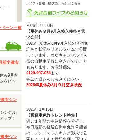
バイク（普通二輪/大型二輪）はこちら
ルユー
2026年7月30日
ンペーン一覧
【夏休み８月9月入校入校空き状
況公開】
2026年夏休み8月9月入校の合宿免
承くださ
許空き状況をリアルタイムで公開
しています。急なキャンセルで人
気の自動車学校に空きがでること
9月前半激安
もあります。お電話優先
0120-997-654
まで
休み9月前
学生の皆さんお急ぎください！
ンをピッ
2026年夏休み8月９月空き状況
入校激安シン
2026年1月13日
安シングル
【普通車免許トレンド特集】
アップ！
過去１年間の申込情報を分析し、
毎日最新の普通自動車免許希望者
のトレンドをランキング形式で公
入校激安シン
開しています！希望車種・宿泊プ