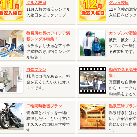
グル入校日
グル入校日
11月入校の激安シングル
12月入校の激
2026.06.22
入校日をピックアップ！
入校日をピック
『自炊シングルおすすめ入校日』
静岡県 静岡菊川自動車学校◆
教習所社長のアイデア満
カップルで宿泊
自炊シングルおすすめ入校日』
載シングル特集！
彼氏・彼女・夫
入校日：9月22日～12月14日の期間内の入校日
ホテルより快適なアイデ
ップルで一緒に
自炊シングル
ア満載の専用宿舎シング
る教習所です。
AT車
250,000円（税込275,000円）
ル特集！
MT車
290,000円（税込319,000円）
自炊プラン
動画で見る免許
自動二輪免許所持も同料金となります。
集！
料理に自信がある人、料
仮免許申請交付料金は別途必要です。
金を安くしたい方にオス
真面目な自動車
スメです。
からユニークな
2026.05.08
動画集をまとめ
『25歳以下限定 校内宿舎入校日限定キャンペーン！』
二輪同時教習プラン
温泉三昧プラン
香川県 かがわ自動車学校◆
普通車とバイクを一緒に
温泉好きにはた
25歳以下限定 校内宿舎入校日限定キャンペーン！』
取得したい！という方に
い。合宿合宿滞
入校日
オススメの自動車学校で
泉にいける自動
T車：6月10日・17日、7月8日、10月7日・14日、11月11日・18日
す
す。
T車：6月8日・15日、7月6日、10月5日・12日、11月9日・16日