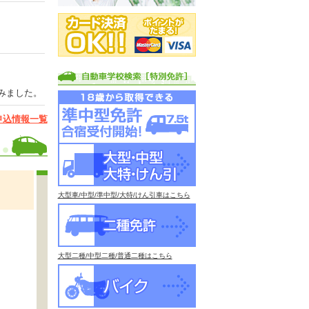
みました。
申込情報一覧
大型車/中型/準中型/大特/けん引車はこちら
大型二種/中型二種/普通二種はこちら