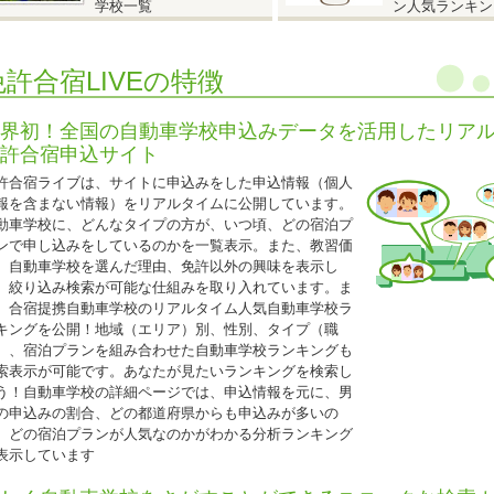
学校一覧
ン人気ランキン
MT車⇒
285,000円（税込313,500円）
25歳以下の学生の方は、上記料金から更に税込11,000円引き!(学生証の持参要
免許合宿LIVEの特徴
普通二輪免許所持の場合も同様の料金です。
技能教習・技能検定・宿泊食事の保証内容は通常プランと同様です。
界初！全国の自動車学校申込みデータを活用したリア
許合宿申込サイト
2026.04.01
許合宿ライブは、サイトに申込みをした申込情報（個人
『入校日限定特別セール！ 』
報を含まない情報）をリアルタイムに公開しています。
動車学校に、どんなタイプの方が、いつ頃、どの宿泊プ
福島県 タイヘイドライバーズスクール◆
ンで申し込みをしているのかを一覧表示。また、教習価
入校日限定特別セール！ 』
、自動車学校を選んだ理由、免許以外の興味を表示し
入校日：6月1日～7月11日・10月1日～11月20日の期間中の水・金曜日入校日
、絞り込み検索が可能な仕組みを取り入れています。ま
、合宿提携自動車学校のリアルタイム人気自動車学校ラ
シングル
キングを公開！地域（エリア）別、性別、タイプ（職
T車
227,000円（税込249,700円）
）、宿泊プランを組み合わせた自動車学校ランキングも
ツイン
索表示が可能です。あなたが見たいランキングを検索し
T車
220,000円
（税込242,000円）
う！自動車学校の詳細ページでは、申込情報を元に、男
トリプル
の申込みの割合、どの都道府県からも申込みが多いの
T車
215,000円（税込236,500円）
、どの宿泊プランが人気なのかがわかる分析ランキング
ホテルシングルA
表示しています
T車
242,000円（税込266,200円）
ホテルツインA