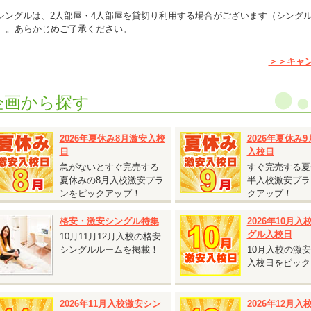
シングルは、2人部屋・4人部屋を貸切り利用する場合がございます（シング
）。あらかじめご了承ください。
T車をご希望の方は税込55,000円アップ
＞＞キャ
通二輪免許を所持されている方は税込11,000円引
保証内容・往復交通費支給額は通常プランと同様です。
企画から探す
2人部屋または4人部屋の貸切利用となる場合がございます。あらかじめご了
。
2026年夏休み8月激安入校
2026年夏休み
日
入校日
急がないとすぐ完売する
すぐ完売する夏
2026.07.27
夏休みの8月入校激安プラ
半入校激安プラ
『期間限定割引 普通AT車 5,000円割引キャンペーン』
ンをピックアップ！
クアップ！
広島県 竹原自動車学校◆
格安・激安シングル特集
2026年10月
期間限定割引 普通AT車 5,000円割引キャンペーン』
グル入校日
10月11月12月入校の格安
受付開始日：2026年7月27日から
シングルルームを掲載！
10月入校の激
校日：9月13日～10月31日の期間の入校日は
税込5,000円割引！
入校日をピック
女性の方必見！女性割と併用で最大割引あり】
入校日：9月13日～9月19日の期間の入校は
最大
税込10,000円割引！
2026年11月入校激安シン
2026年12月
入校日：9月20日～10月31日の期間の入校は
最大
税込15,000円割引！