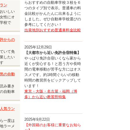
らおすすめの自動車学校３校を６
ラン
つのタイプ別で表示。普通車の料
おいしい
金比較がかんたんに出来るように
女性にオ
しました。ぜひ自動車学校選びの
学校で
参考にしてください！
出発地別おすすめ普通車料金比較
許からの
2025年12月29日
ていて免
【大都市から近い免許合宿特集】
業したい
やっぱり免許合宿いくなら家から
す
近くが安心する！と思う方や長時
間の電車移動が苦手な方にはオス
気の自動
スメです。約1時間ぐらいの移動
時間の教習所をピックアップして
います！
読み書き
東京・大阪・名古屋・福岡（博
の自動車
多）から近い教習所特集
人気ラン
性はエリ
2025年9月22日
ら一度は
【外国籍のお客様に重要なお知ら
地ラーメ