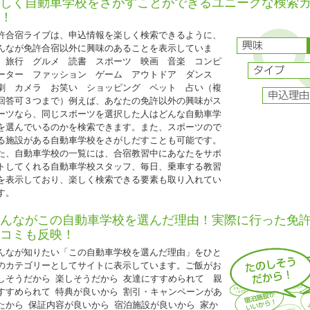
しく自動車学校をさがすことができるユニークな検索
T車
237,000円（税込260,700円）
！
許合宿ライブは、申込情報を楽しく検索できるように、
普通ＭＴ車取得は、上記料金に税込33,000円ＵＰ
んなが免許合宿以外に興味のあることを表示していま
グル割との併用可
。旅行 グルメ 読書 スポーツ 映画 音楽 コンピ
普通二輪所持の場合、上記料金から税込11,000円引となります。
ーター ファッション ゲーム アウトドア ダンス
保証内容は通常プランと同様です。
劇 カメラ お笑い ショッピング ペット 占い（複
仮免許申請交付料金は別途必要です。
回答可３つまで）例えば、あなたの免許以外の興味がス
ーツなら、同じスポーツを選択した人はどんな自動車学
2026.03.25
を選んでいるのかを検索できます。また、スポーツので
『6月以降オフシーズン格安ビッグキャンペーン』
る施設がある自動車学校をさがしだすことも可能です。
た、自動車学校の一覧には、合宿教習中にあなたをサポ
福島県 白河自動車学校◆
トしてくれる自動車学校スタッフ、毎日、乗車する教習
6月以降オフシーズン格安ビッグキャンペーン』
を表示しており、楽しく検索できる要素も取り入れてい
入校日：6月1日～7月17日・9月18日～11月30日の期間中の火～金曜日
す。
ツイン・トリプル（朝・夕食なし）
225,000円
んながこの自動車学校を選んだ理由！実際に行った免
シングル（朝・夕食なし）
コミも反映！
込230,000円
ホテルツイン（朝・夕食なし）
んなが知りたい「この自動車学校を選んだ理由」をひと
込255,000円
のカテゴリーとしてサイトに表示しています。ご飯がお
ホテルシングル（朝・夕食なし）
しそうだから 楽しそうだから 友達にすすめられて 親
込260,000円
すすめられて 特典が良いから 割引・キャンペーンがあ
Ｔ取得は税込55,000円ＵＰとなります。
たから 保証内容が良いから 宿泊施設が良いから 家か