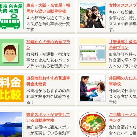
ツイン（バス・トイレ付）
東京・大阪・名古屋・福
女性オススメプ
AT車
220,000円（税込242,000円）
岡から近い自動車学校
キレイな設備、
MT車
247,000円（税込271,700円）
４大都市から近くアクセ
食事など、特に
シングル（バス・トイレ付）
ス良好な自動車学校一覧
ススメの自動車
AT車
220,000
円（税込242,000円）
です
す。
MT車
247,000円（税込271,700円）
保証内容は通常プランと同じです。
30歳からの安心合宿プラ
【普通車】仮免
グループ割引との併用はできません。
ン
合宿プラン
25歳以下の方限定となります。
教習料・交通費・宿泊食
仮免許証を持っ
普通二輪免許を所持されている方は税込22,000円引
事など含んだ安心パック
許合宿で早く卒
プランのある教習所です
方へのプランで
出発地別おすすめ普通車
外国籍の方に人
2026.04.21
料金比較表
車学校
『人気のドライビングスクール那珂 入校日限定特割』
出発地からおすすめの自
外国籍で日本語
茨城県 ドライビングスクール那珂◆
動車学校を料金比較でき
ＯＫな方に人気
人気のドライビングスクール那珂 入校日限定特割』
る！
学校
5歳以下限定キャンペーン
入校日：2026年4月10日～7月15日、9月20日～12月31日の期間中の入校日
観光スポットが充実して
ご当地ラーメン
自炊シングル・自炊ツイン・自炊トリプル（女性は校内宿舎ソレイユ利用、男
いる自動車学校
キング
ント利用）
免許合宿中に観光スポッ
免許合宿行くな
トが充実している自動車
食べたい！ご当
AT車⇒
235,000円（税込258,500円）