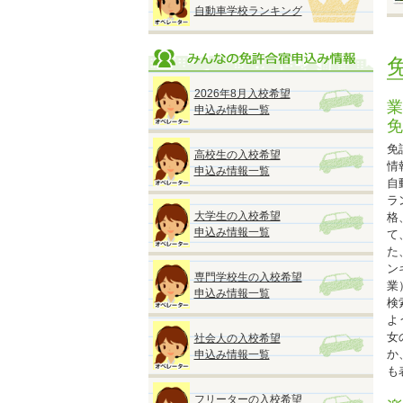
自動車学校ランキング
★
※
※
2026年8月入校希望
業
申込み情報一覧
免
免
高校生の入校希望
情
申込み情報一覧
自
◆
ラ
『
大学生の入校希望
格
●
申込み情報一覧
て
た
■
ン
専門学校生の入校希望
A
業
申込み情報一覧
■
検
A
よ
■
女
社会人の入校希望
A
か
申込み情報一覧
■
も
A
■
フリーターの入校希望