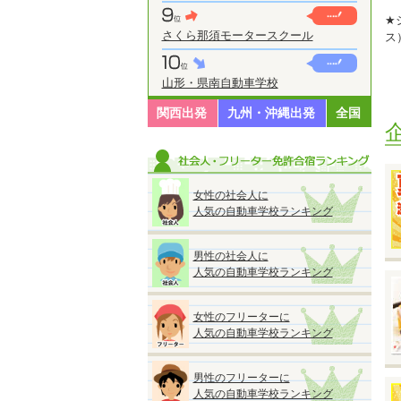
★
さくら那須モータースクール
ス
M
山形・県南自動車学校
普
関西出発
九州・沖縄出発
全国
※
※
い
女性の社会人に
人気の自動車学校ランキング
男性の社会人に
人気の自動車学校ランキング
◆
『
●
女性のフリーターに
入
人気の自動車学校ランキング
【
男性のフリーターに
●
人気の自動車学校ランキング
●