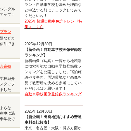
ラン・自動車学校を決めた理由な
安シングル
ど申込する前にチェックしてみて
アップ！
くださいね！
2026年普通自動車免許トレンド特
集はこちら
プラン
婦などカ
宿泊でき
2025年12月30日
【新企画！自動車学校画像登録数
ランキング】
新着画像（写真）一覧から地域別
に検索可能な自動車学校登録数ラ
合宿特
ンキングを公開しました。宿泊施
設や食事面、周辺環境など画像を
学校紹介
見て教習所を決める参考にしてい
スタッフ
ただければと思います！
ました
自動車学校画像登録数ランキング
まらな
2025年12月30日
在中に温
【新企画！出発地別おすすめ普通
車学校で
車料金比較表】
東京・名古屋・大阪・博多方面か