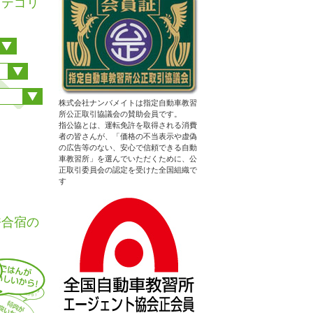
カテゴリ
株式会社ナンバメイトは指定自動車教習
所公正取引協議会の賛助会員です。
指公協とは、運転免許を取得される消費
者の皆さんが、「価格の不当表示や虚偽
の広告等のない、安心で信頼できる自動
車教習所」を選んでいただくために、公
正取引委員会の認定を受けた全国組織で
す
許合宿の