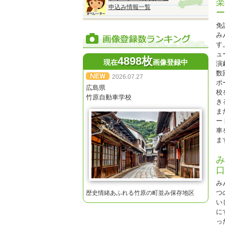
楽
A
申込み情報一覧
ー
免
※
み
※
す
※
ュ
※
4898枚
現在
画像登録中
演
★
数
2026.07.27
ポ
広島県
校
竹原自動車学校
き
ま
◆
ー
『
車
●
ま
■
税込
み
■
口
税
■
み
税
つ
歴史情緒あふれる竹原の町並み保存地区
■
い
税
に
Ｍ
っ