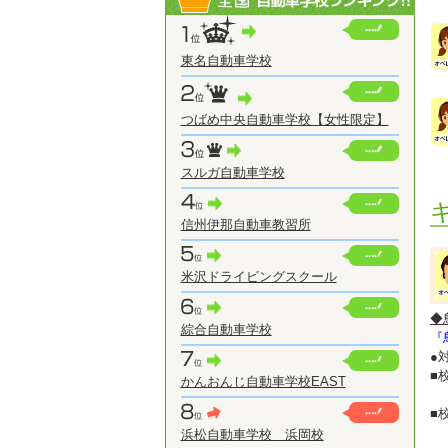
東名自動車学校
つばめ中央自動車学校【女性限定】
スルガ自動車学校
信州伊那自動車教習所
米沢ドライビングスクール
◆
綜合自動車学校
『
●
■
かんおんじ自動車学校EAST
A
■
A
浜松自動車学校 浜岡校