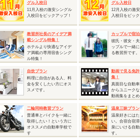
グル入校日
グル入校日
保証内容・往復交通費支給額は通常プランと同じです。
11月入校の激安シングル
12月入校の激
仮免許申請交付料金は別途必要です。
入校日をピックアップ！
入校日をピック
教習所社長のアイデア満
カップルで宿泊
2026.08.03
載シングル特集！
彼氏・彼女・夫
『鳥取砂丘へ行くチャンス！人気の鳥取県 校内寮限定キャンペーン』
ホテルより快適なアイデ
ップルで一緒に
ア満載の専用宿舎シング
る教習所です。
鳥取県 東雲学園イナバ自動車学校◆
ル特集！
鳥取砂丘へ行くチャンス！人気の鳥取県 校内寮限定キャンペーン』
対象入校日：9月21日～10月31日のすべての入校日
自炊プラン
動画で見る免許
校内寮ツイン
集！
料理に自信がある人、料
T車 税込233,200円 ⇒
税込225,500円
金を安くしたい方にオス
真面目な自動車
校内寮シングル・シングルユース
スメです。
からユニークな
T車 税込238,700円 ⇒
税込231,000円
動画集をまとめ
シングルは、2人部屋・4人部屋を貸切り利用する場合がございます（シング
二輪同時教習プラン
温泉三昧プラン
）。あらかじめご了承ください。
普通車とバイクを一緒に
温泉好きにはた
T車をご希望の方は税込55,000円アップ
取得したい！という方に
い。合宿合宿滞
通二輪免許を所持されている方は税込11,000円引
オススメの自動車学校で
泉にいける自動
す
す。
保証内容・往復交通費支給額は通常プランと同様です。