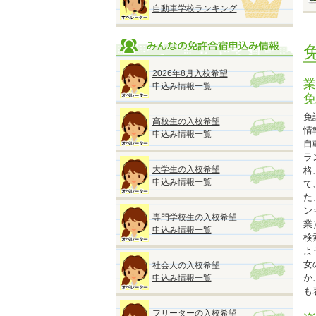
自動車学校ランキング
■
※
2026年8月入校希望
◆
業
申込み情報一覧
免
免
高校生の入校希望
情
申込み情報一覧
自
◆
ラ
『
大学生の入校希望
格
●
申込み情報一覧
て
A
た
M
ン
専門学校生の入校希望
■
業
申込み情報一覧
検
よ
■
女
社会人の入校希望
か
申込み情報一覧
も
※
フリーターの入校希望