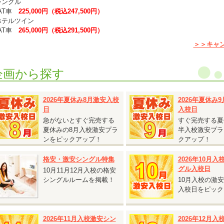
シングル
T車
225,000円（税込247,500円）
ホテルツイン
T車
265,000円（税込291,500円）
ホテルシングル
＞＞キャ
T車
297,000円（税込297,000円）
普通二輪免許を所持されている方は、上記料金より税込5,500円引きとなりま
企画から探す
グル割との併用可能です。
キャンペーン期間の交通費は、往復で20,000円を上限に実費支給となります
2026年夏休み8月激安入校
2026年夏休み
日
入校日
2026.08.06
『女性限定！個室無料キャンペーン！』
急がないとすぐ完売する
すぐ完売する夏
夏休みの8月入校激安プラ
半入校激安プラ
静岡県 掛川自動車学校◆
ンをピックアップ！
クアップ！
女性限定！個室無料キャンペーン！』
対象入校日：2026年10月13日～11月14日
格安・激安シングル特集
2026年10月
シングル・ツイン
グル入校日
10月11月12月入校の格安
AT車
240,000円（税込264,000円）
シングルルームを掲載！
10月入校の激
MT車
280,000円（税込308,000円）
入校日をピック
女性限定のキャンペーンです。
相部屋料金でシングルまたはツインをご利用いただけます。
2026年11月入校激安シン
2026年12月
グル割との併用が可能です。