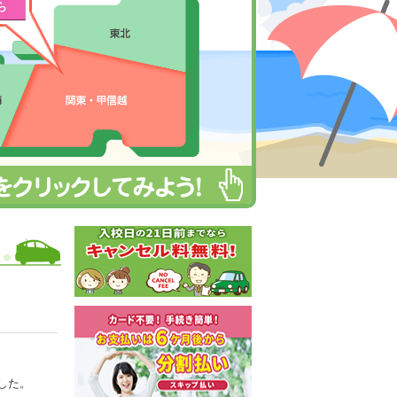
ら
した。