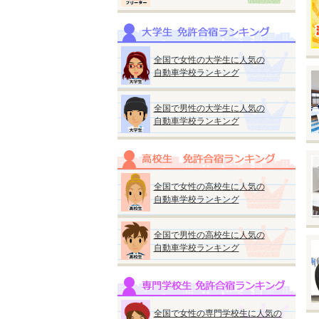
※
◆
全国で女性の大学生に人気の
自動車学校ランキング
全国で男性の大学生に人気の
自動車学校ランキング
◆
『
●
■
A
全国で女性の高校生に人気の
■
自動車学校ランキング
A
★
全国で男性の高校生に人気の
自動車学校ランキング
ス
M
普
全国で女性の専門学校生に人気の
※