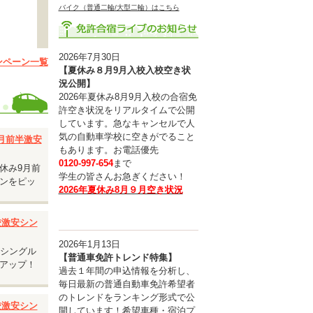
バイク（普通二輪/大型二輪）はこちら
2026年7月30日
ンペーン一覧
【夏休み８月9月入校入校空き状
況公開】
す。
2026年夏休み8月9月入校の合宿免
許空き状況をリアルタイムで公開
。
しています。急なキャンセルで人
気の自動車学校に空きがでること
9月前半激安
もあります。お電話優先
0120-997-654
まで
休み9月前
学生の皆さんお急ぎください！
ンをピッ
2026年夏休み8月９月空き状況
入校激安シン
2026年1月13日
安シングル
【普通車免許トレンド特集】
アップ！
過去１年間の申込情報を分析し、
毎日最新の普通自動車免許希望者
のトレンドをランキング形式で公
入校激安シン
開しています！希望車種・宿泊プ