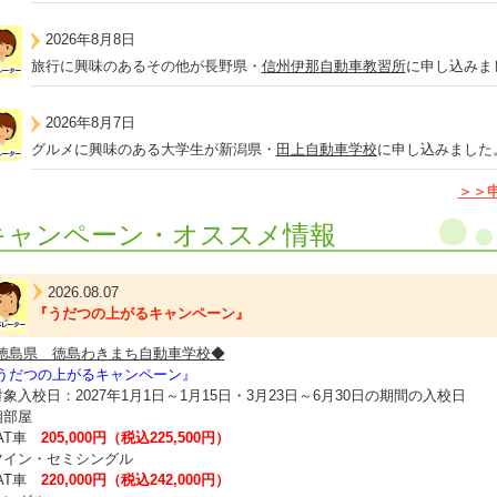
2026年8月8日
旅行に興味のあるその他が長野県・
信州伊那自動車教習所
に申し込みま
2026年8月7日
グルメに興味のある大学生が新潟県・
田上自動車学校
に申し込みました
＞＞
キャンペーン・オススメ情報
2026.08.07
『うだつの上がるキャンペーン』
徳島県 徳島わきまち自動車学校◆
うだつの上がるキャンペーン』
対象入校日：2027年1月1日～1月15日・3月23日～6月30日の期間の入校日
相部屋
T車
205,000円（税込225,500円）
ツイン・セミシングル
T車
220,000円（税込242,000円）