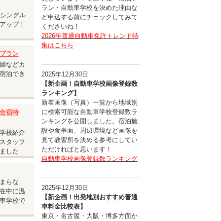
ラン・自動車学校を決めた理由な
安シングル
ど申込する前にチェックしてみて
アップ！
くださいね！
2026年普通自動車免許トレンド特
集はこちら
プラン
婦などカ
宿泊でき
2025年12月30日
【新企画！自動車学校画像登録数
ランキング】
新着画像（写真）一覧から地域別
に検索可能な自動車学校登録数ラ
合宿特
ンキングを公開しました。宿泊施
設や食事面、周辺環境など画像を
学校紹介
見て教習所を決める参考にしてい
スタッフ
ただければと思います！
ました
自動車学校画像登録数ランキング
ルユー
まらな
2025年12月30日
在中に温
【新企画！出発地別おすすめ普通
車学校で
車料金比較表】
東京・名古屋・大阪・博多方面か