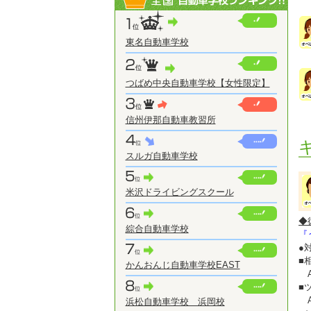
東名自動車学校
つばめ中央自動車学校【女性限定】
信州伊那自動車教習所
スルガ自動車学校
米沢ドライビングスクール
◆
綜合自動車学校
『
●
■
かんおんじ自動車学校EAST
A
■
A
浜松自動車学校 浜岡校