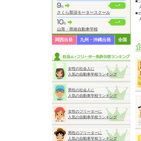
■
A
さくら那須モータースクール
■
A
■
山形・県南自動車学校
A
関西出発
九州・沖縄出発
全国
※
※
※
女性の社会人に
人気の自動車学校ランキング
◆
男性の社会人に
『
人気の自動車学校ランキング
●
■
女性のフリーターに
人気の自動車学校ランキング
※
男性のフリーターに
※
人気の自動車学校ランキング
※