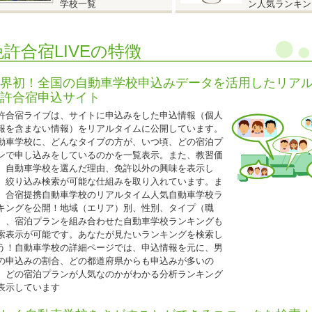
学校一覧
ン人気ランキン
自炊シングル
AT車
250,000円（税込275,000円）
MT車
290,000円（税込319,000円）
免許合宿LIVEの特徴
自動二輪免許所持も同料金となります。
仮免許申請交付料金は別途必要です。
界初！全国の自動車学校申込みデータを活用したリア
許合宿申込サイト
2026.05.08
許合宿ライブは、サイトに申込みをした申込情報（個人
『25歳以下限定 校内宿舎入校日限定キャンペーン！』
報を含まない情報）をリアルタイムに公開しています。
動車学校に、どんなタイプの方が、いつ頃、どの宿泊プ
香川県 かがわ自動車学校◆
ンで申し込みをしているのかを一覧表示。また、教習価
25歳以下限定 校内宿舎入校日限定キャンペーン！』
、自動車学校を選んだ理由、免許以外の興味を表示し
入校日
、絞り込み検索が可能な仕組みを取り入れています。ま
T車：6月10日・17日、7月8日、10月7日・14日、11月11日・18日
、合宿提携自動車学校のリアルタイム人気自動車学校ラ
T車：6月8日・15日、7月6日、10月5日・12日、11月9日・16日
キングを公開！地域（エリア）別、性別、タイプ（職
ツイン（バス・トイレ付）
）、宿泊プランを組み合わせた自動車学校ランキングも
AT車
220,000円（税込242,000円）
索表示が可能です。あなたが見たいランキングを検索し
MT車
247,000円（税込271,700円）
う！自動車学校の詳細ページでは、申込情報を元に、男
シングル（バス・トイレ付）
の申込みの割合、どの都道府県からも申込みが多いの
AT車
220,000
円（税込242,000円）
、どの宿泊プランが人気なのかがわかる分析ランキング
MT車
247,000円（税込271,700円）
表示しています
保証内容は通常プランと同じです。