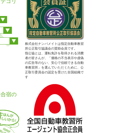
カテゴリ
株式会社ナンバメイトは指定自動車教習
所公正取引協議会の賛助会員です。
指公協とは、運転免許を取得される消費
者の皆さんが、「価格の不当表示や虚偽
の広告等のない、安心で信頼できる自動
車教習所」を選んでいただくために、公
正取引委員会の認定を受けた全国組織で
性はエリ
す
許合宿の
)