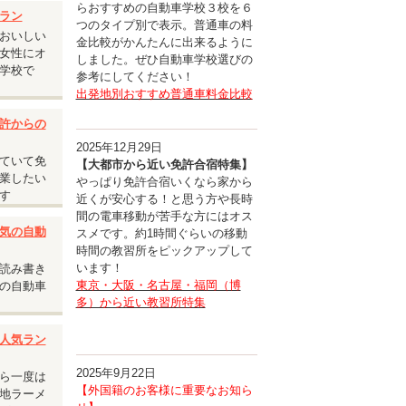
らおすすめの自動車学校３校を６
承くださ
ラン
つのタイプ別で表示。普通車の料
おいしい
金比較がかんたんに出来るように
女性にオ
しました。ぜひ自動車学校選びの
学校で
参考にしてください！
出発地別おすすめ普通車料金比較
許からの
2025年12月29日
ていて免
【大都市から近い免許合宿特集】
業したい
やっぱり免許合宿いくなら家から
す
近くが安心する！と思う方や長時
間の電車移動が苦手な方にはオス
気の自動
スメです。約1時間ぐらいの移動
時間の教習所をピックアップして
います！
読み書き
東京・大阪・名古屋・福岡（博
の自動車
多）から近い教習所特集
人気ラン
2025年9月22日
ら一度は
【外国籍のお客様に重要なお知ら
地ラーメ