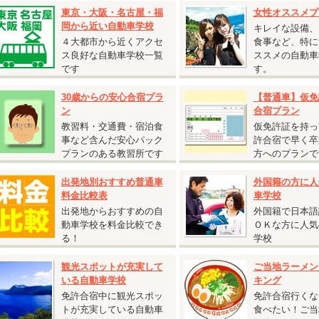
2人部屋または4人部屋の貸切利用となる場合がございます。あらかじめご了
東京・大阪・名古屋・福
女性オススメプ
。
岡から近い自動車学校
キレイな設備、
４大都市から近くアクセ
食事など、特に
ス良好な自動車学校一覧
ススメの自動車
です
す。
2026.07.27
30歳からの安心合宿プラ
【普通車】仮免
『期間限定割引 普通AT車 5,000円割引キャンペーン』
ン
合宿プラン
広島県 竹原自動車学校◆
教習料・交通費・宿泊食
仮免許証を持っ
期間限定割引 普通AT車 5,000円割引キャンペーン』
事など含んだ安心パック
許合宿で早く卒
受付開始日：2026年7月27日から
プランのある教習所です
方へのプランで
校日：9月13日～10月31日の期間の入校日は
税込5,000円割引！
出発地別おすすめ普通車
外国籍の方に人
女性の方必見！女性割と併用で最大割引あり】
料金比較表
車学校
入校日：9月13日～9月19日の期間の入校は
最大
税込10,000円割引！
出発地からおすすめの自
外国籍で日本語
入校日：9月20日～10月31日の期間の入校は
最大
税込15,000円割引！
動車学校を料金比較でき
ＯＫな方に人気
る！
学校
2026.06.22
『自炊シングルおすすめ入校日』
観光スポットが充実して
ご当地ラーメン
いる自動車学校
キング
静岡県 静岡菊川自動車学校◆
免許合宿中に観光スポッ
免許合宿行くな
自炊シングルおすすめ入校日』
トが充実している自動車
食べたい！ご当
入校日：9月22日～12月14日の期間内の入校日