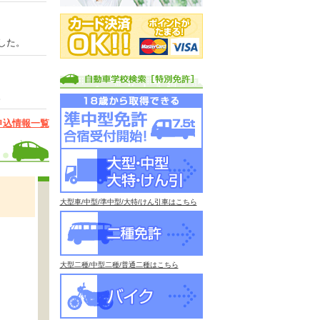
した。
。
申込情報一覧
大型車/中型/準中型/大特/けん引車はこちら
大型二種/中型二種/普通二種はこちら