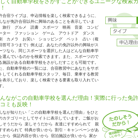
しく自動車学校をさがすことができるユニークな検索
グループ割引との併用はできません。
！
25歳以下の方限定となります。
許合宿ライブは、申込情報を楽しく検索できるように、
普通二輪免許を所持されている方は税込22,000円引
んなが免許合宿以外に興味のあることを表示していま
。旅行 グルメ 読書 スポーツ 映画 音楽 コンピ
ーター ファッション ゲーム アウトドア ダンス
2026.04.21
劇 カメラ お笑い ショッピング ペット 占い（複
『人気のドライビングスクール那珂 入校日限定特割』
回答可３つまで）例えば、あなたの免許以外の興味がス
ーツなら、同じスポーツを選択した人はどんな自動車学
茨城県 ドライビングスクール那珂◆
を選んでいるのかを検索できます。また、スポーツので
人気のドライビングスクール那珂 入校日限定特割』
る施設がある自動車学校をさがしだすことも可能です。
5歳以下限定キャンペーン
た、自動車学校の一覧には、合宿教習中にあなたをサポ
入校日：2026年4月10日～7月15日、9月20日～12月31日の期間中の入校日
トしてくれる自動車学校スタッフ、毎日、乗車する教習
自炊シングル・自炊ツイン・自炊トリプル（女性は校内宿舎ソレイユ利用、男
を表示しており、楽しく検索できる要素も取り入れてい
ント利用）
す。
AT車⇒
235,000円（税込258,500円）
んながこの自動車学校を選んだ理由！実際に行った免
MT車⇒
285,000円（税込313,500円）
コミも反映！
25歳以下の学生の方は、上記料金から更に税込11,000円引き!(学生証の持参要
んなが知りたい「この自動車学校を選んだ理由」をひと
普通二輪免許所持の場合も同様の料金です。
のカテゴリーとしてサイトに表示しています。ご飯がお
技能教習・技能検定・宿泊食事の保証内容は通常プランと同様です。
しそうだから 楽しそうだから 友達にすすめられて 親
すすめられて 特典が良いから 割引・キャンペーンがあ
たから 保証内容が良いから 宿泊施設が良いから 家か