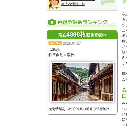
楽
※
申込み情報一覧
ー
※
免
※
み
す
ュ
4898枚
現在
画像登録中
演
数
2026.07.27
ポ
◆
広島県
校
『
竹原自動車学校
き
2
ま
●
ー
■
車
オ
ま
み
口
★
み
※
つ
歴史情緒あふれる竹原の町並み保存地区
※
い
に
っ