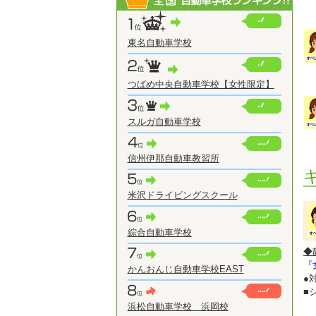
東名自動車学校
つばめ中央自動車学校【女性限定】
スルガ自動車学校
信州伊那自動車教習所
米沢ドライビングスクール
綜合自動車学校
◆
『
かんおんじ自動車学校EAST
●
■
浜松自動車学校 浜岡校