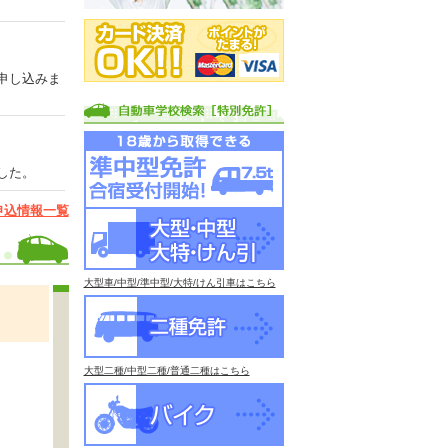
申し込みま
した。
申込情報一覧
大型車/中型/準中型/大特/けん引車はこちら
大型二種/中型二種/普通二種はこちら