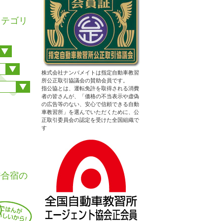
カテゴリ
株式会社ナンバメイトは指定自動車教習
所公正取引協議会の賛助会員です。
指公協とは、運転免許を取得される消費
者の皆さんが、「価格の不当表示や虚偽
の広告等のない、安心で信頼できる自動
車教習所」を選んでいただくために、公
正取引委員会の認定を受けた全国組織で
す
許合宿の