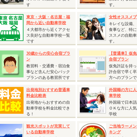
『自炊シングルおすすめ入校日』
す
す。
静岡県 静岡菊川自動車学校◆
東京・大阪・名古屋・福
女性オススメプ
自炊シングルおすすめ入校日』
岡から近い自動車学校
キレイな設備、
入校日：9月22日～12月14日の期間内の入校日
４大都市から近くアクセ
食事など、特に
自炊シングル
ス良好な自動車学校一覧
ススメの自動車
AT車
250,000円（税込275,000円）
です
す。
MT車
290,000円（税込319,000円）
自動二輪免許所持も同料金となります。
30歳からの安心合宿プラ
【普通車】仮免
仮免許申請交付料金は別途必要です。
ン
合宿プラン
教習料・交通費・宿泊食
仮免許証を持っ
事など含んだ安心パック
許合宿で早く卒
2026.05.08
プランのある教習所です
方へのプランで
『25歳以下限定 校内宿舎入校日限定キャンペーン！』
出発地別おすすめ普通車
外国籍の方に人
香川県 かがわ自動車学校◆
料金比較表
車学校
25歳以下限定 校内宿舎入校日限定キャンペーン！』
入校日
出発地からおすすめの自
外国籍で日本語
T車：6月10日・17日、7月8日、10月7日・14日、11月11日・18日
動車学校を料金比較でき
ＯＫな方に人気
T車：6月8日・15日、7月6日、10月5日・12日、11月9日・16日
る！
学校
ツイン（バス・トイレ付）
AT車
220,000円（税込242,000円）
観光スポットが充実して
ご当地ラーメン
MT車
247,000円（税込271,700円）
いる自動車学校
キング
シングル（バス・トイレ付）