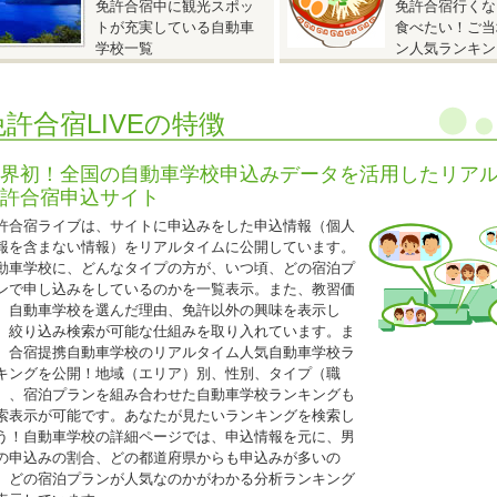
免許合宿中に観光スポッ
免許合宿行くな
AT車
220,000
円（税込242,000円）
トが充実している自動車
食べたい！ご当
MT車
247,000円（税込271,700円）
学校一覧
ン人気ランキン
保証内容は通常プランと同じです。
グループ割引との併用はできません。
免許合宿LIVEの特徴
25歳以下の方限定となります。
普通二輪免許を所持されている方は税込22,000円引
界初！全国の自動車学校申込みデータを活用したリア
許合宿申込サイト
2026.04.21
許合宿ライブは、サイトに申込みをした申込情報（個人
『人気のドライビングスクール那珂 入校日限定特割』
報を含まない情報）をリアルタイムに公開しています。
動車学校に、どんなタイプの方が、いつ頃、どの宿泊プ
茨城県 ドライビングスクール那珂◆
ンで申し込みをしているのかを一覧表示。また、教習価
人気のドライビングスクール那珂 入校日限定特割』
、自動車学校を選んだ理由、免許以外の興味を表示し
5歳以下限定キャンペーン
、絞り込み検索が可能な仕組みを取り入れています。ま
入校日：2026年4月10日～7月15日、9月20日～12月31日の期間中の入校日
、合宿提携自動車学校のリアルタイム人気自動車学校ラ
自炊シングル・自炊ツイン・自炊トリプル（女性は校内宿舎ソレイユ利用、男
キングを公開！地域（エリア）別、性別、タイプ（職
ント利用）
）、宿泊プランを組み合わせた自動車学校ランキングも
索表示が可能です。あなたが見たいランキングを検索し
AT車⇒
235,000円（税込258,500円）
う！自動車学校の詳細ページでは、申込情報を元に、男
MT車⇒
285,000円（税込313,500円）
の申込みの割合、どの都道府県からも申込みが多いの
、どの宿泊プランが人気なのかがわかる分析ランキング
25歳以下の学生の方は、上記料金から更に税込11,000円引き!(学生証の持参要