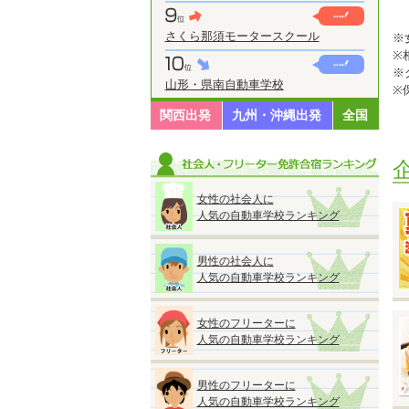
さくら那須モータースクール
※
※
※
山形・県南自動車学校
※
◆
関西出発
九州・沖縄出発
全国
女性の社会人に
人気の自動車学校ランキング
◆
『
男性の社会人に
●
人気の自動車学校ランキング
■
A
■
女性のフリーターに
A
人気の自動車学校ランキング
★
男性のフリーターに
ス
人気の自動車学校ランキング