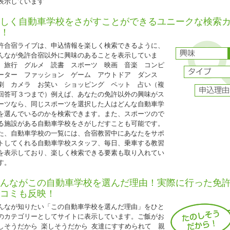
表示しています
普通二輪免許所持の場合も同様の料金です。
技能教習・技能検定・宿泊食事の保証内容は通常プランと同様です。
しく自動車学校をさがすことができるユニークな検索
！
許合宿ライブは、申込情報を楽しく検索できるように、
2026.04.01
んなが免許合宿以外に興味のあることを表示していま
『入校日限定特別セール！ 』
。旅行 グルメ 読書 スポーツ 映画 音楽 コンピ
ーター ファッション ゲーム アウトドア ダンス
福島県 タイヘイドライバーズスクール◆
劇 カメラ お笑い ショッピング ペット 占い（複
入校日限定特別セール！ 』
回答可３つまで）例えば、あなたの免許以外の興味がス
入校日：6月1日～7月11日・10月1日～11月20日の期間中の水・金曜日入校日
ーツなら、同じスポーツを選択した人はどんな自動車学
を選んでいるのかを検索できます。また、スポーツので
シングル
る施設がある自動車学校をさがしだすことも可能です。
T車
227,000円（税込249,700円）
た、自動車学校の一覧には、合宿教習中にあなたをサポ
ツイン
トしてくれる自動車学校スタッフ、毎日、乗車する教習
T車
220,000円
（税込242,000円）
を表示しており、楽しく検索できる要素も取り入れてい
トリプル
す。
T車
215,000円（税込236,500円）
ホテルシングルA
んながこの自動車学校を選んだ理由！実際に行った免
T車
242,000円（税込266,200円）
コミも反映！
ホテルツインA
T車
237,000円（税込260,700円）
んなが知りたい「この自動車学校を選んだ理由」をひと
のカテゴリーとしてサイトに表示しています。ご飯がお
普通ＭＴ車取得は、上記料金に税込33,000円ＵＰ
しそうだから 楽しそうだから 友達にすすめられて 親