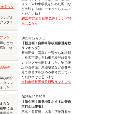
ラン・自動車学校を決めた理由な
入校激安シン
ど申込する前にチェックしてみて
くださいね！
安シングル
2026年普通自動車免許トレンド特
アップ！
集はこちら
承くださ
プラン
2025年12月30日
婦などカ
【新企画！自動車学校画像登録数
宿泊でき
ランキング】
新着画像（写真）一覧から地域別
に検索可能な自動車学校登録数ラ
ンキングを公開しました。宿泊施
設や食事面、周辺環境など画像を
合宿特
見て教習所を決める参考にしてい
ただければと思います！
学校紹介
自動車学校画像登録数ランキング
スタッフ
ました
2025年12月30日
【新企画！出発地別おすすめ普通
まらな
車料金比較表】
在中に温
東京・名古屋・大阪・博多方面か
車学校で