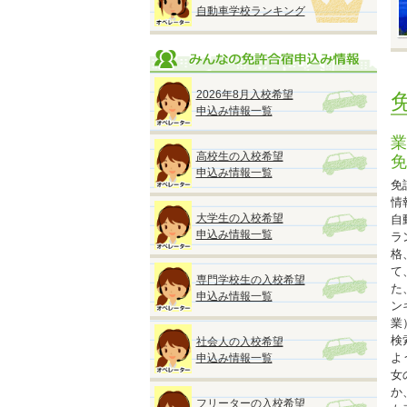
自動車学校ランキング
※
※
2026年8月入校希望
※
申込み情報一覧
※
業
高校生の入校希望
免
申込み情報一覧
免
情
大学生の入校希望
自
◆
申込み情報一覧
ラ
『
格
2
て
専門学校生の入校希望
●
た
申込み情報一覧
■
ン
オ
業
検
社会人の入校希望
よ
申込み情報一覧
女
か
★
フリーターの入校希望