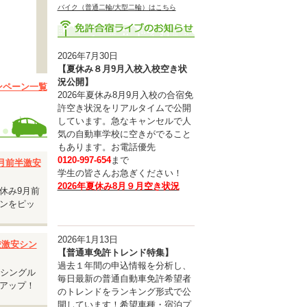
バイク（普通二輪/大型二輪）はこちら
2026年7月30日
【夏休み８月9月入校入校空き状
況公開】
ンペーン一覧
2026年夏休み8月9月入校の合宿免
許空き状況をリアルタイムで公開
しています。急なキャンセルで人
気の自動車学校に空きがでること
もあります。お電話優先
0120-997-654
まで
9月前半激安
学生の皆さんお急ぎください！
2026年夏休み8月９月空き状況
休み9月前
ンをピッ
2026年1月13日
入校激安シン
【普通車免許トレンド特集】
過去１年間の申込情報を分析し、
安シングル
毎日最新の普通自動車免許希望者
ルユー
アップ！
のトレンドをランキング形式で公
開しています！希望車種・宿泊プ