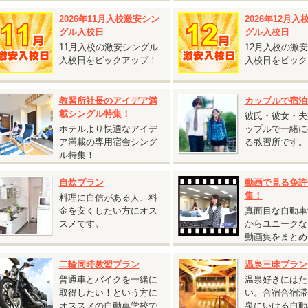
T車をご希望の方は税込55,000円アップ
2026年11月入校激安シン
2026年12月
通二輪免許を所持されている方は税込11,000円引
グル入校日
グル入校日
11月入校の激安シングル
12月入校の激
保証内容・往復交通費支給額は通常プランと同様です。
入校日をピックアップ！
入校日をピック
2人部屋または4人部屋の貸切利用となる場合がございます。あらかじめご了
。
教習所社長のアイデア満
カップルで宿泊
載シングル特集！
彼氏・彼女・夫
ホテルより快適なアイデ
ップルで一緒に
2026.07.27
ア満載の専用宿舎シング
る教習所です。
『期間限定割引 普通AT車 5,000円割引キャンペーン』
ル特集！
広島県 竹原自動車学校◆
自炊プラン
動画で見る免許
期間限定割引 普通AT車 5,000円割引キャンペーン』
集！
料理に自信がある人、料
受付開始日：2026年7月27日から
金を安くしたい方にオス
真面目な自動車
校日：9月13日～10月31日の期間の入校日は
税込5,000円割引！
スメです。
からユニークな
動画集をまとめ
女性の方必見！女性割と併用で最大割引あり】
入校日：9月13日～9月19日の期間の入校は
最大
税込10,000円割引！
二輪同時教習プラン
温泉三昧プラン
入校日：9月20日～10月31日の期間の入校は
最大
税込15,000円割引！
普通車とバイクを一緒に
温泉好きにはた
取得したい！という方に
い。合宿合宿滞
2026.06.22
オススメの自動車学校で
泉にいける自動