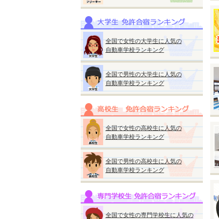
M
普
※
全国で女性の大学生に人気の
※
自動車学校ランキング
い
全国で男性の大学生に人気の
自動車学校ランキング
◆
全国で女性の高校生に人気の
『
自動車学校ランキング
●
入
全国で男性の高校生に人気の
自動車学校ランキング
【
●
●
全国で女性の専門学校生に人気の