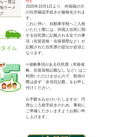
せ】
ら一度は
2025年10月1日より、外国籍の方
地ラーメ
の住所確認手続きが厳格化されま
グ
す。
これに伴い、自動車学校へご入校
いただく際には、外国人住民に関
する住民票に記載される全ての事
項（在留資格・在留期間など）が
記載された住民票の提出が必須と
ルタイム
なります。
※省略事項がある住民票（本籍省
略、在留資格記載なし など）はご
利用いただけませんので、取得の
際は必ず「全項目記載」をお申し
付けください。
お手数をおかけいたしますが、円
性はエリ
滑なご入校手続きのため、事前に
ご準備くださいますようお願い申
し上げます。
)