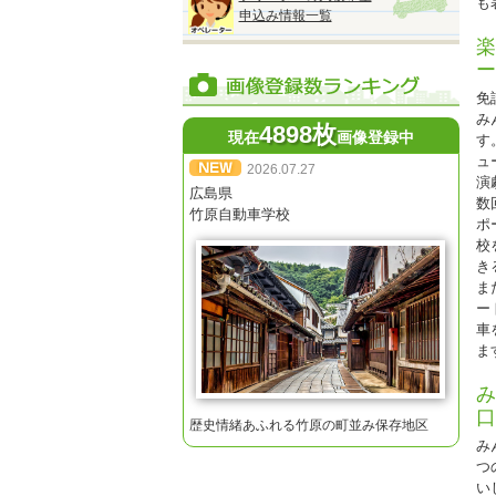
も
※
申込み情報一覧
※
楽
ー
免
み
4898枚
現在
画像登録中
す
ュ
2026.07.27
◆
演
『
広島県
数
●
竹原自動車学校
ポ
校
■
き
A
ま
■
ー
A
車
■
ま
A
■
み
A
口
■
歴史情緒あふれる竹原の町並み保存地区
A
み
つ
※
い