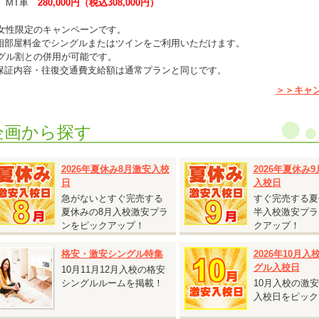
MT車
280,000円（税込308,000円）
女性限定のキャンペーンです。
相部屋料金でシングルまたはツインをご利用いただけます。
グル割との併用が可能です。
保証内容・往復交通費支給額は通常プランと同じです。
仮免許申請交付料金は別途必要です。
＞＞キャ
企画から探す
2026.08.03
『鳥取砂丘へ行くチャンス！人気の鳥取県 校内寮限定キャンペーン』
2026年夏休み8月激安入校
2026年夏休み
日
入校日
鳥取県 東雲学園イナバ自動車学校◆
鳥取砂丘へ行くチャンス！人気の鳥取県 校内寮限定キャンペーン』
急がないとすぐ完売する
すぐ完売する夏
対象入校日：9月21日～10月31日のすべての入校日
夏休みの8月入校激安プラ
半入校激安プラ
校内寮ツイン
ンをピックアップ！
クアップ！
T車 税込233,200円 ⇒
税込225,500円
校内寮シングル・シングルユース
格安・激安シングル特集
2026年10月
T車 税込238,700円 ⇒
税込231,000円
グル入校日
10月11月12月入校の格安
シングルルームを掲載！
10月入校の激
シングルは、2人部屋・4人部屋を貸切り利用する場合がございます（シング
入校日をピック
）。あらかじめご了承ください。