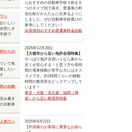
らおすすめの自動車学校３校を６
つのタイプ別で表示。普通車の料
金比較がかんたんに出来るように
ラン
しました。ぜひ自動車学校選びの
おいしい
参考にしてください！
女性にオ
出発地別おすすめ普通車料金比較
学校で
2025年12月29日
許からの
【大都市から近い免許合宿特集】
やっぱり免許合宿いくなら家から
ていて免
近くが安心する！と思う方や長時
業したい
間の電車移動が苦手な方にはオス
す
スメです。約1時間ぐらいの移動
時間の教習所をピックアップして
気の自動
います！
東京・大阪・名古屋・福岡（博
多）から近い教習所特集
読み書き
の自動車
2025年9月22日
人気ラン
【外国籍のお客様に重要なお知ら