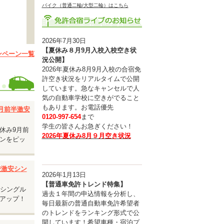
バイク（普通二輪/大型二輪）はこちら
2026年7月30日
【夏休み８月9月入校入校空き状
ンペーン一覧
況公開】
2026年夏休み8月9月入校の合宿免
す。
許空き状況をリアルタイムで公開
しています。急なキャンセルで人
。
気の自動車学校に空きがでること
もあります。お電話優先
9月前半激安
0120-997-654
まで
学生の皆さんお急ぎください！
休み9月前
2026年夏休み8月９月空き状況
ンをピッ
入校激安シン
2026年1月13日
【普通車免許トレンド特集】
安シングル
過去１年間の申込情報を分析し、
アップ！
毎日最新の普通自動車免許希望者
のトレンドをランキング形式で公
開しています！希望車種・宿泊プ