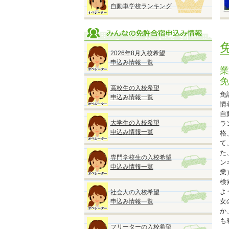
自動車学校ランキング
●
■
2026年8月入校希望
※
申込み情報一覧
◆
業
免
高校生の入校希望
免
申込み情報一覧
情
自
◆
大学生の入校希望
ラ
『
申込み情報一覧
格
●
て
A
た
専門学校生の入校希望
M
ン
申込み情報一覧
■
業
検
よ
社会人の入校希望
■
女
申込み情報一覧
か
も
フリーターの入校希望