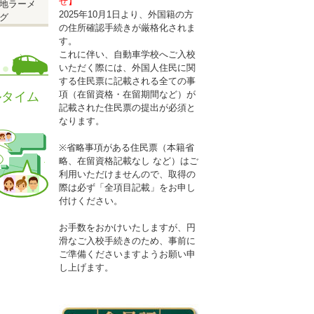
せ】
地ラーメ
2025年10月1日より、外国籍の方
グ
の住所確認手続きが厳格化されま
す。
これに伴い、自動車学校へご入校
いただく際には、外国人住民に関
する住民票に記載される全ての事
項（在留資格・在留期間など）が
ルタイム
記載された住民票の提出が必須と
なります。
※省略事項がある住民票（本籍省
略、在留資格記載なし など）はご
利用いただけませんので、取得の
際は必ず「全項目記載」をお申し
付けください。
お手数をおかけいたしますが、円
滑なご入校手続きのため、事前に
ご準備くださいますようお願い申
し上げます。