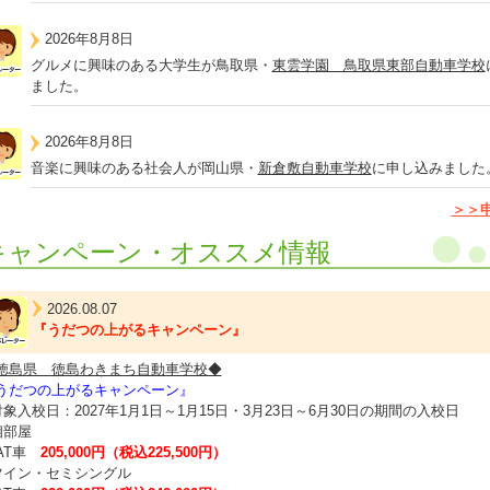
2026年8月8日
グルメに興味のある大学生が鳥取県・
東雲学園 鳥取県東部自動車学校
ました。
2026年8月8日
音楽に興味のある社会人が岡山県・
新倉敷自動車学校
に申し込みました
＞＞
キャンペーン・オススメ情報
2026.08.07
『うだつの上がるキャンペーン』
徳島県 徳島わきまち自動車学校◆
うだつの上がるキャンペーン』
対象入校日：2027年1月1日～1月15日・3月23日～6月30日の期間の入校日
相部屋
T車
205,000円（税込225,500円）
ツイン・セミシングル