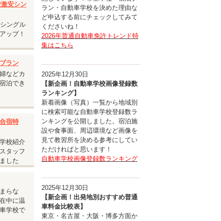
入校激安シン
ラン・自動車学校を決めた理由な
ど申込する前にチェックしてみて
安シングル
くださいね！
アップ！
2026年普通自動車免許トレンド特
集はこちら
プラン
婦などカ
2025年12月30日
宿泊でき
【新企画！自動車学校画像登録数
ランキング】
新着画像（写真）一覧から地域別
に検索可能な自動車学校登録数ラ
ンキングを公開しました。宿泊施
合宿特
設や食事面、周辺環境など画像を
見て教習所を決める参考にしてい
学校紹介
ただければと思います！
スタッフ
自動車学校画像登録数ランキング
ました
ルユー
2025年12月30日
まらな
【新企画！出発地別おすすめ普通
在中に温
車料金比較表】
車学校で
東京・名古屋・大阪・博多方面か