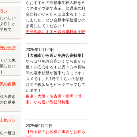
らおすすめの自動車学校３校を６
つのタイプ別で表示。普通車の料
承くださ
ラン
金比較がかんたんに出来るように
おいしい
しました。ぜひ自動車学校選びの
女性にオ
参考にしてください！
学校で
出発地別おすすめ普通車料金比較
許からの
2025年12月29日
【大都市から近い免許合宿特集】
ていて免
やっぱり免許合宿いくなら家から
業したい
近くが安心する！と思う方や長時
す
間の電車移動が苦手な方にはオス
スメです。約1時間ぐらいの移動
気の自動
時間の教習所をピックアップして
います！
東京・大阪・名古屋・福岡（博
読み書き
多）から近い教習所特集
の自動車
人気ラン
2025年9月22日
【外国籍のお客様に重要なお知ら
ら一度は