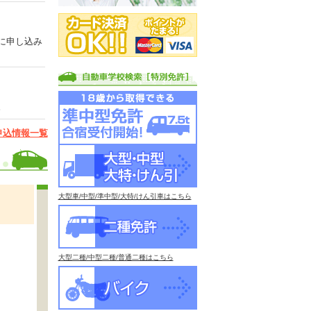
に申し込み
。
申込情報一覧
大型車/中型/準中型/大特/けん引車はこちら
大型二種/中型二種/普通二種はこちら