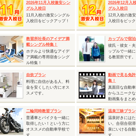
2026年11月入校激安シン
2026年12月
グル割との併用が可能です。
グル入校日
グル入校日
保証内容・往復交通費支給額は通常プランと同じです。
11月入校の激安シングル
12月入校の激
仮免許申請交付料金は別途必要です。
入校日をピックアップ！
入校日をピック
教習所社長のアイデア満
カップルで宿泊
2026.08.03
載シングル特集！
彼氏・彼女・夫
『鳥取砂丘へ行くチャンス！人気の鳥取県 校内寮限定キャンペーン』
ホテルより快適なアイデ
ップルで一緒に
ア満載の専用宿舎シング
る教習所です。
鳥取県 東雲学園イナバ自動車学校◆
ル特集！
鳥取砂丘へ行くチャンス！人気の鳥取県 校内寮限定キャンペーン』
対象入校日：9月21日～10月31日のすべての入校日
自炊プラン
動画で見る免許
校内寮ツイン
集！
料理に自信がある人、料
T車 税込233,200円 ⇒
税込225,500円
金を安くしたい方にオス
真面目な自動車
校内寮シングル・シングルユース
スメです。
からユニークな
T車 税込238,700円 ⇒
税込231,000円
動画集をまとめ
シングルは、2人部屋・4人部屋を貸切り利用する場合がございます（シング
二輪同時教習プラン
温泉三昧プラン
）。あらかじめご了承ください。
普通車とバイクを一緒に
温泉好きにはた
T車をご希望の方は税込55,000円アップ
取得したい！という方に
い。合宿合宿滞
通二輪免許を所持されている方は税込11,000円引
オススメの自動車学校で
泉にいける自動
す
す。