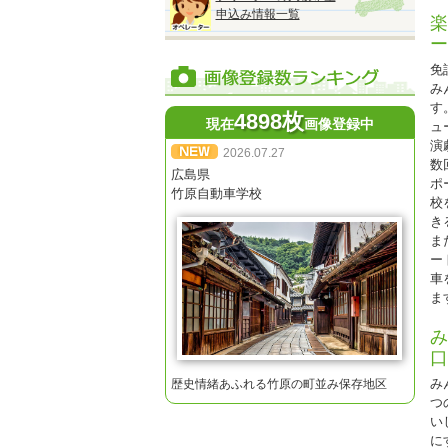
※
申込み情報一覧
楽
※
ー
※
免
※
み
す
4898枚
現在
画像登録中
ュ
演
2026.07.27
数
広島県
ポ
◆
竹原自動車学校
校
『
き
2
ま
●
ー
■
車
オ
ま
み
口
★
み
歴史情緒あふれる竹原の町並み保存地区
※
つ
※
い
に