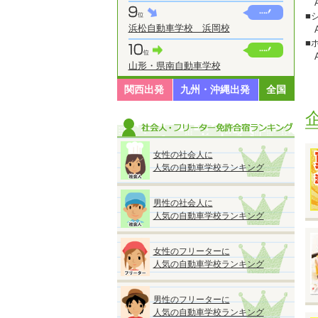
A
■
浜松自動車学校 浜岡校
A
■
A
山形・県南自動車学校
■
A
関西出発
九州・沖縄出発
全国
※
※
※
女性の社会人に
人気の自動車学校ランキング
男性の社会人に
◆
人気の自動車学校ランキング
『
●
■
女性のフリーターに
人気の自動車学校ランキング
男性のフリーターに
※
人気の自動車学校ランキング
※