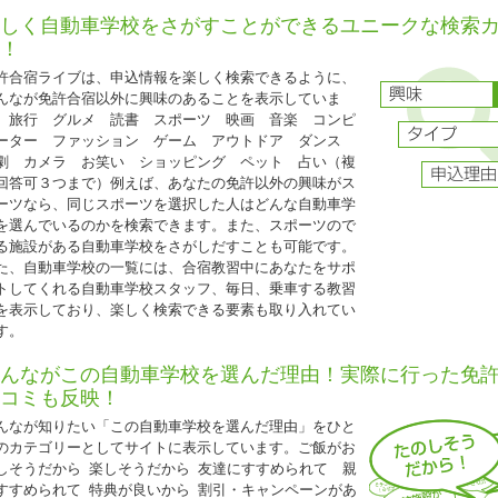
保証内容は通常プランと同じです。
しく自動車学校をさがすことができるユニークな検索
グループ割引との併用はできません。
！
25歳以下の方限定となります。
許合宿ライブは、申込情報を楽しく検索できるように、
普通二輪免許を所持されている方は税込22,000円引
んなが免許合宿以外に興味のあることを表示していま
。旅行 グルメ 読書 スポーツ 映画 音楽 コンピ
ーター ファッション ゲーム アウトドア ダンス
2026.04.21
劇 カメラ お笑い ショッピング ペット 占い（複
『人気のドライビングスクール那珂 入校日限定特割』
回答可３つまで）例えば、あなたの免許以外の興味がス
ーツなら、同じスポーツを選択した人はどんな自動車学
茨城県 ドライビングスクール那珂◆
を選んでいるのかを検索できます。また、スポーツので
人気のドライビングスクール那珂 入校日限定特割』
る施設がある自動車学校をさがしだすことも可能です。
5歳以下限定キャンペーン
た、自動車学校の一覧には、合宿教習中にあなたをサポ
入校日：2026年4月10日～7月15日、9月20日～12月31日の期間中の入校日
トしてくれる自動車学校スタッフ、毎日、乗車する教習
自炊シングル・自炊ツイン・自炊トリプル（女性は校内宿舎ソレイユ利用、男
を表示しており、楽しく検索できる要素も取り入れてい
ント利用）
す。
AT車⇒
235,000円（税込258,500円）
んながこの自動車学校を選んだ理由！実際に行った免
MT車⇒
285,000円（税込313,500円）
コミも反映！
25歳以下の学生の方は、上記料金から更に税込11,000円引き!(学生証の持参要
んなが知りたい「この自動車学校を選んだ理由」をひと
普通二輪免許所持の場合も同様の料金です。
のカテゴリーとしてサイトに表示しています。ご飯がお
技能教習・技能検定・宿泊食事の保証内容は通常プランと同様です。
しそうだから 楽しそうだから 友達にすすめられて 親
すすめられて 特典が良いから 割引・キャンペーンがあ