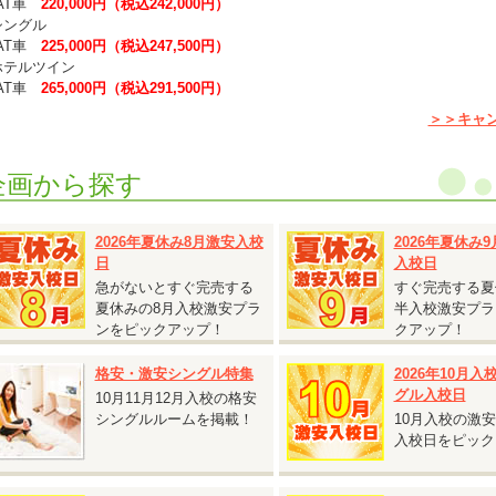
T車
220,000円（税込242,000円）
シングル
T車
225,000円（税込247,500円）
ホテルツイン
T車
265,000円（税込291,500円）
ホテルシングル
＞＞キャ
T車
297,000円（税込297,000円）
普通二輪免許を所持されている方は、上記料金より税込5,500円引きとなりま
企画から探す
グル割との併用可能です。
キャンペーン期間の交通費は、往復で20,000円を上限に実費支給となります
2026年夏休み8月激安入校
2026年夏休み
日
入校日
2026.08.06
『女性限定！個室無料キャンペーン！』
急がないとすぐ完売する
すぐ完売する夏
夏休みの8月入校激安プラ
半入校激安プラ
静岡県 掛川自動車学校◆
ンをピックアップ！
クアップ！
女性限定！個室無料キャンペーン！』
対象入校日：2026年10月13日～11月14日
格安・激安シングル特集
2026年10月
シングル・ツイン
グル入校日
10月11月12月入校の格安
AT車
240,000円（税込264,000円）
シングルルームを掲載！
10月入校の激
MT車
280,000円（税込308,000円）
入校日をピック
女性限定のキャンペーンです。
相部屋料金でシングルまたはツインをご利用いただけます。