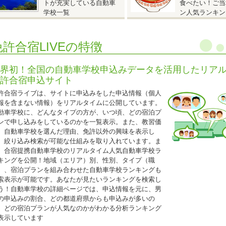
トが充実している自動車
食べたい！ご当
入校日：9月22日～12月14日の期間内の入校日
学校一覧
ン人気ランキン
自炊シングル
AT車
250,000円（税込275,000円）
MT車
290,000円（税込319,000円）
免許合宿LIVEの特徴
自動二輪免許所持も同料金となります。
仮免許申請交付料金は別途必要です。
界初！全国の自動車学校申込みデータを活用したリア
許合宿申込サイト
2026.05.08
許合宿ライブは、サイトに申込みをした申込情報（個人
『25歳以下限定 校内宿舎入校日限定キャンペーン！』
報を含まない情報）をリアルタイムに公開しています。
動車学校に、どんなタイプの方が、いつ頃、どの宿泊プ
香川県 かがわ自動車学校◆
ンで申し込みをしているのかを一覧表示。また、教習価
25歳以下限定 校内宿舎入校日限定キャンペーン！』
、自動車学校を選んだ理由、免許以外の興味を表示し
入校日
、絞り込み検索が可能な仕組みを取り入れています。ま
T車：6月10日・17日、7月8日、10月7日・14日、11月11日・18日
、合宿提携自動車学校のリアルタイム人気自動車学校ラ
T車：6月8日・15日、7月6日、10月5日・12日、11月9日・16日
キングを公開！地域（エリア）別、性別、タイプ（職
ツイン（バス・トイレ付）
）、宿泊プランを組み合わせた自動車学校ランキングも
AT車
220,000円（税込242,000円）
索表示が可能です。あなたが見たいランキングを検索し
MT車
247,000円（税込271,700円）
う！自動車学校の詳細ページでは、申込情報を元に、男
シングル（バス・トイレ付）
の申込みの割合、どの都道府県からも申込みが多いの
AT車
220,000
円（税込242,000円）
、どの宿泊プランが人気なのかがわかる分析ランキング
MT車
247,000円（税込271,700円）
表示しています