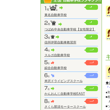
東名自動車学校
つばめ中央自動車学校【女性限定】
信州伊那自動車教習所
スルガ自動車学校
綜合自動車学校
米沢ドライビングスクール
◆
『
●
かんおんじ自動車学校EAST
■
A
■
さくら那須モータースクール