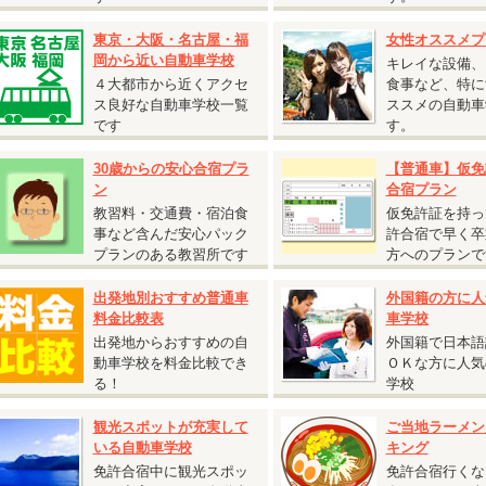
保証内容・往復交通費支給額は通常プランと同様です。
2人部屋または4人部屋の貸切利用となる場合がございます。あらかじめご了
東京・大阪・名古屋・福
女性オススメプ
。
岡から近い自動車学校
キレイな設備、
４大都市から近くアクセ
食事など、特に
ス良好な自動車学校一覧
ススメの自動車
です
す。
2026.07.27
30歳からの安心合宿プラ
【普通車】仮免
『期間限定割引 普通AT車 5,000円割引キャンペーン』
ン
合宿プラン
広島県 竹原自動車学校◆
教習料・交通費・宿泊食
仮免許証を持っ
期間限定割引 普通AT車 5,000円割引キャンペーン』
事など含んだ安心パック
許合宿で早く卒
受付開始日：2026年7月27日から
プランのある教習所です
方へのプランで
校日：9月13日～10月31日の期間の入校日は
税込5,000円割引！
出発地別おすすめ普通車
外国籍の方に人
女性の方必見！女性割と併用で最大割引あり】
料金比較表
車学校
入校日：9月13日～9月19日の期間の入校は
最大
税込10,000円割引！
出発地からおすすめの自
外国籍で日本語
入校日：9月20日～10月31日の期間の入校は
最大
税込15,000円割引！
動車学校を料金比較でき
ＯＫな方に人気
る！
学校
2026.06.22
『自炊シングルおすすめ入校日』
観光スポットが充実して
ご当地ラーメン
いる自動車学校
キング
静岡県 静岡菊川自動車学校◆
免許合宿中に観光スポッ
免許合宿行くな
自炊シングルおすすめ入校日』