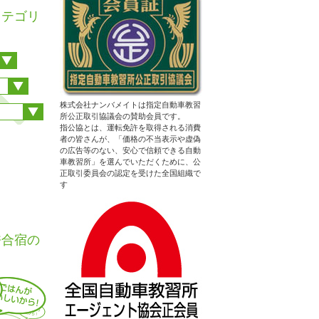
カテゴリ
株式会社ナンバメイトは指定自動車教習
所公正取引協議会の賛助会員です。
指公協とは、運転免許を取得される消費
者の皆さんが、「価格の不当表示や虚偽
の広告等のない、安心で信頼できる自動
車教習所」を選んでいただくために、公
正取引委員会の認定を受けた全国組織で
す
性はエリ
許合宿の
)