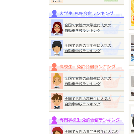
※
※
◆
全国で女性の大学生に人気の
自動車学校ランキング
全国で男性の大学生に人気の
自動車学校ランキング
◆
『
●
■
全国で女性の高校生に人気の
A
自動車学校ランキング
■
A
全国で男性の高校生に人気の
自動車学校ランキング
★
ス
M
普
全国で女性の専門学校生に人気の