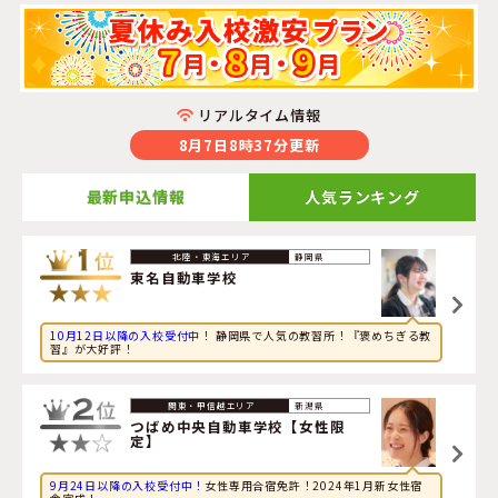
リアルタイム情報
8月7日8時37分更新
最新申込情報
人気ランキング
2026年8月7日
静岡県
旅行に興味のある社会人が三重県・
津ドライビングスクー
東名自動車学校
ル
に申し込みました。
10月12日以降の入校受付中！
静岡県で人気の教習所！『褒めちぎる教
2026年8月6日
習』が大好評！
旅行に興味のある大学生が静岡県・
遠鉄自動車学校 浜松
校
に申し込みました。
新潟県
2026年8月6日
つばめ中央自動車学校【女性限
定】
旅行に興味のある大学生が新潟県・
つばめ中央自動車学校
【女性限定】
に申し込みました。
9月24日以降の入校受付中！
女性専用合宿免許！2024年1月新女性宿