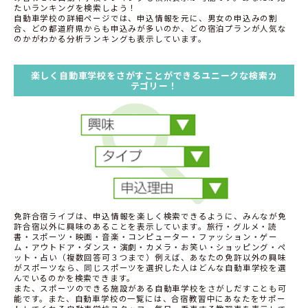
たいランキングを検索しよう！
自動車学校の詳細ページでは、申込情報を元に、男女の申込みの割
合、どの都道府県からも申込みが多いのか、どの宿泊プランが人気な
のかがわかる分析ランキングも表示しています。
楽しく自動車学校をさがすことができるユニークな検索カ
テゴリー！
免許合宿ライブは、申込情報を楽しく検索できるように、みんなが免
許合宿以外に興味のあることを表示しています。旅行・グルメ・読
書・スポーツ・映画・音楽・コンピューター・ファッション・ゲー
ム・アウトドア・ダンス・演劇・カメラ・お笑い・ショッピング・ペ
ット・占い（複数回答可３つまで）例えば、あなたの免許以外の興味
がスポーツなら、同じスポーツを選択した人はどんな自動車学校を選
んでいるのかを検索できます。
また、スポーツのできる施設がある自動車学校をさがしだすことも可
能です。また、自動車学校の一覧には、合宿教習中にあなたをサポー