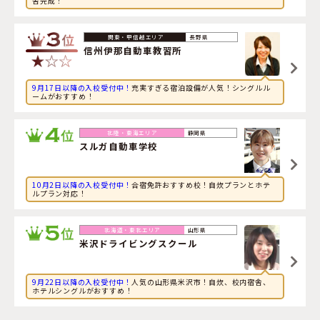
舎完成！
2026年8月6日
コンピューターに興味のある大学生が栃木県・
佐野中央自
動車教習所
に申し込みました。
長野県
信州伊那自動車教習所
9月17日以降の入校受付中！
充実すぎる宿泊設備が人気！シングルル
ームがおすすめ！
静岡県
スルガ自動車学校
10月2日以降の入校受付中！
合宿免許おすすめ校！自炊プランとホテ
ルプラン対応！
山形県
米沢ドライビングスクール
9月22日以降の入校受付中！
人気の山形県米沢市！自炊、校内宿舎、
ホテルシングルがおすすめ！