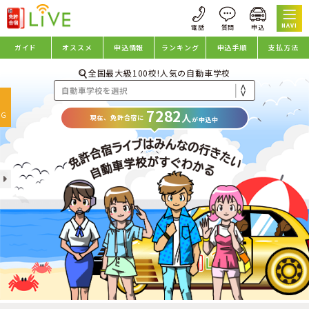
NAVI
ガイド
オススメ
申込情報
ランキング
申込手順
支払方法
全国最大級100校!人気の自動車学校
oggle
7282
avigation
NG
人
現在、免許合宿に
が申込中