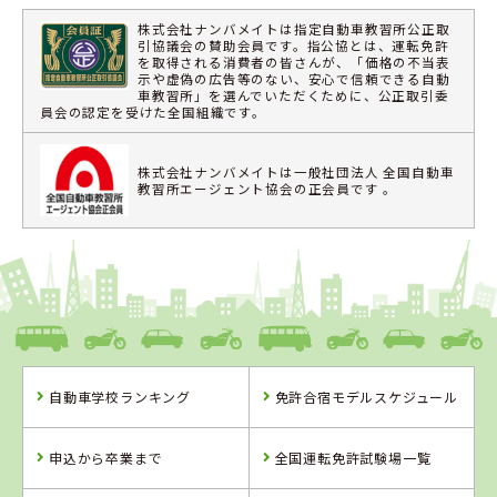
株式会社ナンバメイトは指定自動車教習所公正取
引協議会の賛助会員です。指公協とは、運転免許
を取得される消費者の皆さんが、「価格の不当表
示や虚偽の広告等のない、安心で信頼できる自動
車教習所」を選んでいただくために、公正取引委
員会の認定を受けた全国組織です。
株式会社ナンバメイトは一般社団法人 全国自動車
教習所エージェント協会の正会員です 。
自動車学校ランキング
免許合宿モデルスケジュール
申込から卒業まで
全国運転免許試験場一覧