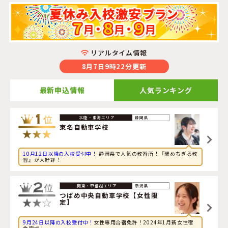
リアルタイム情報
8月7日9時22分更新
最新申込情報
人気ランキング
2026年8月7日
静岡県
グルメに興味のある社会人が栃木県・
さくら那須モーター
東名自動車学校
スクール
に申し込みました。
10月12日以降の入校受付中！
静岡県で人気の教習所！『褒めちぎる教
2026年8月7日
習』が大好評！
ゲームに興味のある大学生が静岡県・
スルガ自動車学校
に
申し込みました。
新潟県
2026年8月7日
つばめ中央自動車学校【女性限
定】
旅行に興味のある大学生が新潟県・
新潟中央自動車学校
に
申し込みました。
9月24日以降の入校受付中！
女性専用合宿免許！2024年1月新女性宿