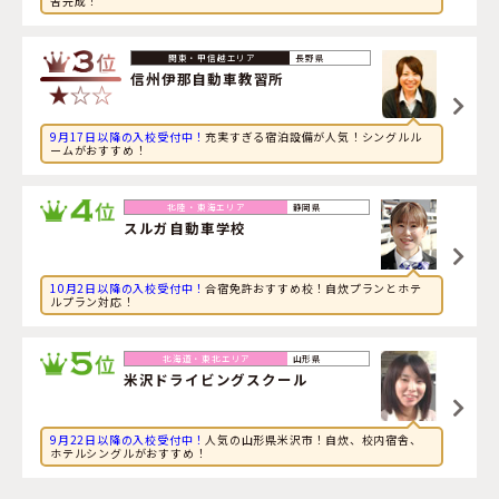
舎完成！
2026年8月7日
旅行に興味のある大学生が愛媛県・
宇摩自動車教習所
に申
し込みました。
長野県
信州伊那自動車教習所
9月17日以降の入校受付中！
充実すぎる宿泊設備が人気！シングルル
ームがおすすめ！
静岡県
スルガ自動車学校
10月2日以降の入校受付中！
合宿免許おすすめ校！自炊プランとホテ
ルプラン対応！
山形県
米沢ドライビングスクール
9月22日以降の入校受付中！
人気の山形県米沢市！自炊、校内宿舎、
ホテルシングルがおすすめ！