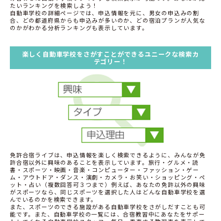
たいランキングを検索しよう！
自動車学校の詳細ページでは、申込情報を元に、男女の申込みの割
合、どの都道府県からも申込みが多いのか、どの宿泊プランが人気な
のかがわかる分析ランキングも表示しています。
楽しく自動車学校をさがすことができるユニークな検索カ
テゴリー！
免許合宿ライブは、申込情報を楽しく検索できるように、みんなが免
許合宿以外に興味のあることを表示しています。旅行・グルメ・読
書・スポーツ・映画・音楽・コンピューター・ファッション・ゲー
ム・アウトドア・ダンス・演劇・カメラ・お笑い・ショッピング・ペ
ット・占い（複数回答可３つまで）例えば、あなたの免許以外の興味
がスポーツなら、同じスポーツを選択した人はどんな自動車学校を選
んでいるのかを検索できます。
また、スポーツのできる施設がある自動車学校をさがしだすことも可
能です。また、自動車学校の一覧には、合宿教習中にあなたをサポー