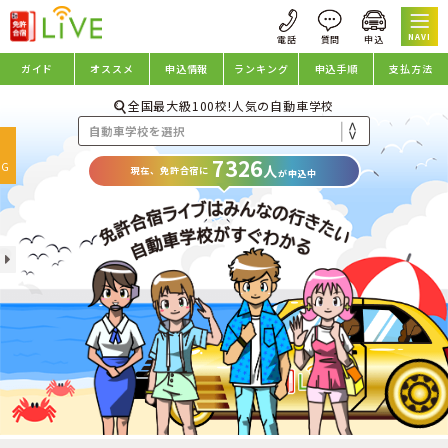
NAVI
ガイド
オススメ
申込情報
ランキング
申込手順
支払方法
全国最大級100校!人気の自動車学校
oggle
7326
avigation
NG
人
現在、免許合宿に
が申込中