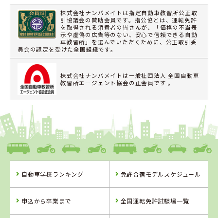
株式会社ナンバメイトは指定自動車教習所公正取
引協議会の賛助会員です。指公協とは、運転免許
を取得される消費者の皆さんが、「価格の不当表
示や虚偽の広告等のない、安心で信頼できる自動
車教習所」を選んでいただくために、公正取引委
員会の認定を受けた全国組織です。
株式会社ナンバメイトは一般社団法人 全国自動車
教習所エージェント協会の正会員です 。
自動車学校ランキング
免許合宿モデルスケジュール
申込から卒業まで
全国運転免許試験場一覧