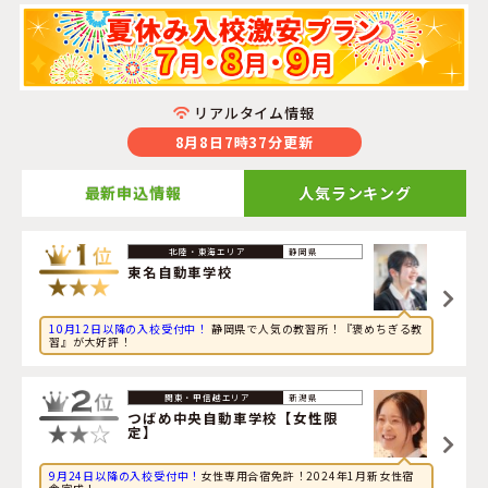
リアルタイム情報
8月8日7時37分更新
最新申込情報
人気ランキング
2026年8月8日
静岡県
旅行に興味のある社会人が岡山県・
岡山県・沼自動車学校
東名自動車学校
に申し込みました。
10月12日以降の入校受付中！
静岡県で人気の教習所！『褒めちぎる教
2026年8月8日
習』が大好評！
旅行に興味のある大学生が岩手県・
盛岡南ドライビングス
クール
に申し込みました。
新潟県
2026年8月8日
つばめ中央自動車学校【女性限
定】
映画に興味のある高校生が静岡県・
東名自動車学校
に申し
込みました。
9月24日以降の入校受付中！
女性専用合宿免許！2024年1月新女性宿