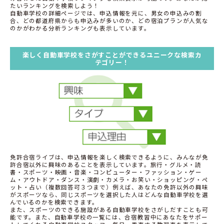
たいランキングを検索しよう！
自動車学校の詳細ページでは、申込情報を元に、男女の申込みの割
合、どの都道府県からも申込みが多いのか、どの宿泊プランが人気な
のかがわかる分析ランキングも表示しています。
楽しく自動車学校をさがすことができるユニークな検索カ
テゴリー！
免許合宿ライブは、申込情報を楽しく検索できるように、みんなが免
許合宿以外に興味のあることを表示しています。旅行・グルメ・読
書・スポーツ・映画・音楽・コンピューター・ファッション・ゲー
ム・アウトドア・ダンス・演劇・カメラ・お笑い・ショッピング・ペ
ット・占い（複数回答可３つまで）例えば、あなたの免許以外の興味
がスポーツなら、同じスポーツを選択した人はどんな自動車学校を選
んでいるのかを検索できます。
また、スポーツのできる施設がある自動車学校をさがしだすことも可
能です。また、自動車学校の一覧には、合宿教習中にあなたをサポー