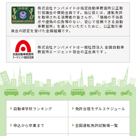
株式会社ナンバメイトは指定自動車教習所公正取
引協議会の賛助会員です。指公協とは、運転免許
を取得される消費者の皆さんが、「価格の不当表
示や虚偽の広告等のない、安心で信頼できる自動
車教習所」を選んでいただくために、公正取引委
員会の認定を受けた全国組織です。
株式会社ナンバメイトは一般社団法人 全国自動車
教習所エージェント協会の正会員です 。
自動車学校ランキング
免許合宿モデルスケジュール
申込から卒業まで
全国運転免許試験場一覧