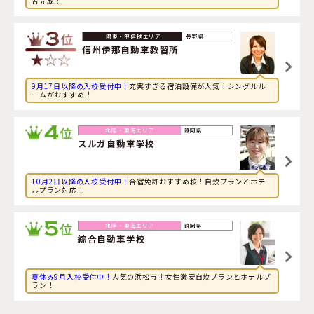
舎完成！
2026年8月8日
旅行に興味のある社会人が長野県・
信州伊那自動車教習所
に申し込みました。
長野県
信州伊那自動車教習所
9月17日以降の入校受付中！
充実すぎる宿泊設備が人気！シングルル
ームがおすすめ！
静岡県
スルガ自動車学校
10月2日以降の入校受付中！
合宿免許おすすめ校！自炊プランとホテ
ルプラン対応！
静岡県
綜合自動車学校
夏休み9月入校受付中！
人気の浜松市！女性激安自炊プランとホテルプ
ラン！