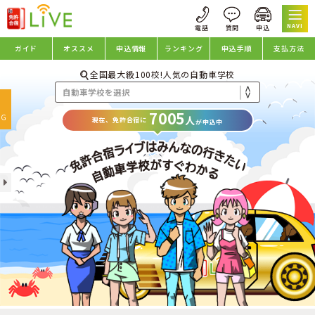
NAVI
ガイド
オススメ
申込情報
ランキング
申込手順
支払方法
全国最大級100校!人気の自動車学校
oggle
7005
avigation
NG
人
現在、免許合宿に
が申込中