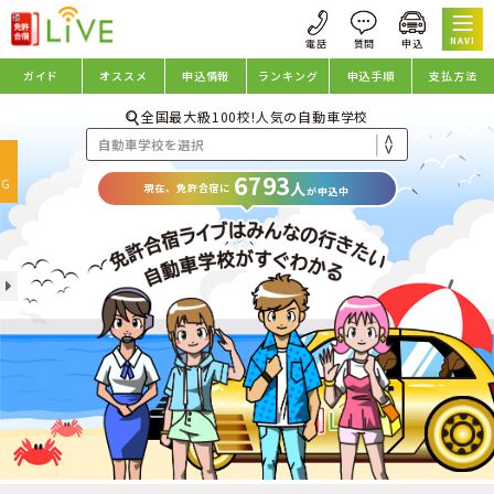
NAVI
ガイド
オススメ
申込情報
ランキング
申込手順
支払方法
全国最大級100校!人気の自動車学校
oggle
6793
avigation
NG
人
現在、免許合宿に
が申込中