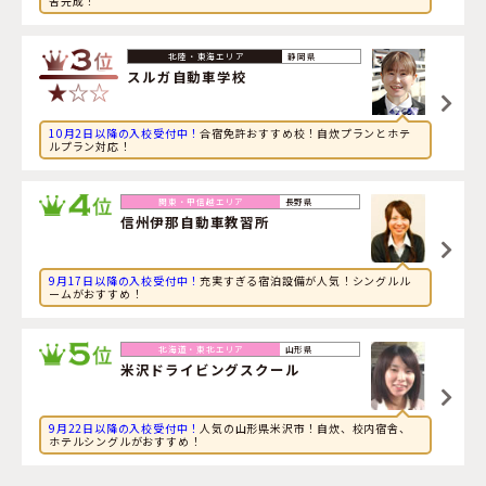
舎完成！
2026年8月10日
スポーツに興味のある大学生が栃木県・
佐野中央自動車教
習所
に申し込みました。
静岡県
スルガ自動車学校
10月2日以降の入校受付中！
合宿免許おすすめ校！自炊プランとホテ
ルプラン対応！
長野県
信州伊那自動車教習所
9月17日以降の入校受付中！
充実すぎる宿泊設備が人気！シングルル
ームがおすすめ！
山形県
米沢ドライビングスクール
9月22日以降の入校受付中！
人気の山形県米沢市！自炊、校内宿舎、
ホテルシングルがおすすめ！