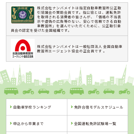
株式会社ナンバメイトは指定自動車教習所公正取
引協議会の賛助会員です。指公協とは、運転免許
を取得される消費者の皆さんが、「価格の不当表
示や虚偽の広告等のない、安心で信頼できる自動
車教習所」を選んでいただくために、公正取引委
員会の認定を受けた全国組織です。
株式会社ナンバメイトは一般社団法人 全国自動車
教習所エージェント協会の正会員です 。
自動車学校ランキング
免許合宿モデルスケジュール
申込から卒業まで
全国運転免許試験場一覧