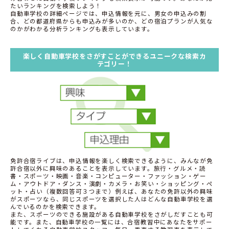
たいランキングを検索しよう！
自動車学校の詳細ページでは、申込情報を元に、男女の申込みの割
合、どの都道府県からも申込みが多いのか、どの宿泊プランが人気な
のかがわかる分析ランキングも表示しています。
楽しく自動車学校をさがすことができるユニークな検索カ
テゴリー！
免許合宿ライブは、申込情報を楽しく検索できるように、みんなが免
許合宿以外に興味のあることを表示しています。旅行・グルメ・読
書・スポーツ・映画・音楽・コンピューター・ファッション・ゲー
ム・アウトドア・ダンス・演劇・カメラ・お笑い・ショッピング・ペ
ット・占い（複数回答可３つまで）例えば、あなたの免許以外の興味
がスポーツなら、同じスポーツを選択した人はどんな自動車学校を選
んでいるのかを検索できます。
また、スポーツのできる施設がある自動車学校をさがしだすことも可
能です。また、自動車学校の一覧には、合宿教習中にあなたをサポー