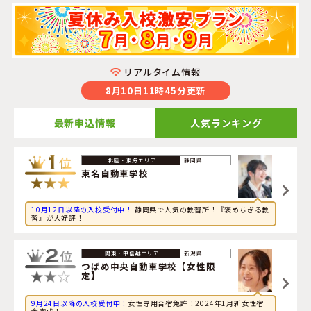
リアルタイム情報
8月10日11時45分更新
最新申込情報
人気ランキング
2026年8月10日
静岡県
旅行に興味のある高校生が長野県・
信州伊那自動車教習所
東名自動車学校
に申し込みました。
10月12日以降の入校受付中！
静岡県で人気の教習所！『褒めちぎる教
2026年8月10日
習』が大好評！
スポーツに興味のある大学生が栃木県・
佐野中央自動車教
習所
に申し込みました。
新潟県
2026年8月10日
つばめ中央自動車学校【女性限
定】
旅行に興味のある大学生が福島県・
湯本自動車学校
に申し
込みました。
9月24日以降の入校受付中！
女性専用合宿免許！2024年1月新女性宿