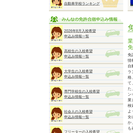
自動車学校ランキング
●
■
2026年8月入校希望
※
申込み情報一覧
◆
業
免
高校生の入校希望
免
申込み情報一覧
情
自
◆
大学生の入校希望
ラ
『
申込み情報一覧
格
●
て
A
た
専門学校生の入校希望
M
ン
申込み情報一覧
■
業
検
よ
社会人の入校希望
■
女
申込み情報一覧
か
も
フリーターの入校希望