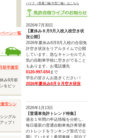
バイク（普通二輪/大型二輪）はこちら
2026年7月30日
【夏休み８月9月入校入校空き状
ンペーン一覧
況公開】
2026年夏休み8月9月入校の合宿免
す。
許空き状況をリアルタイムで公開
しています。急なキャンセルで人
。
気の自動車学校に空きがでること
もあります。お電話優先
9月前半激安
0120-997-654
まで
学生の皆さんお急ぎください！
休み9月前
2026年夏休み8月９月空き状況
ンをピッ
入校激安シン
2026年1月13日
【普通車免許トレンド特集】
安シングル
過去１年間の申込情報を分析し、
アップ！
毎日最新の普通自動車免許希望者
のトレンドをランキング形式で公
開しています！希望車種・宿泊プ