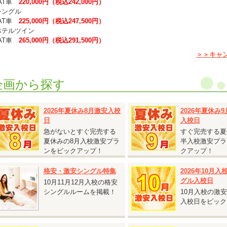
T車
220,000円（税込242,000円）
シングル
T車
225,000円（税込247,500円）
ホテルツイン
T車
265,000円（税込291,500円）
ホテルシングル
＞＞キャ
T車
297,000円（税込297,000円）
普通二輪免許を所持されている方は、上記料金より税込5,500円引きとなりま
企画から探す
グル割との併用可能です。
キャンペーン期間の交通費は、往復で20,000円を上限に実費支給となります
2026年夏休み8月激安入校
2026年夏休み
日
入校日
2026.08.06
『女性限定！個室無料キャンペーン！』
急がないとすぐ完売する
すぐ完売する夏
夏休みの8月入校激安プラ
半入校激安プラ
静岡県 掛川自動車学校◆
ンをピックアップ！
クアップ！
女性限定！個室無料キャンペーン！』
対象入校日：2026年10月13日～11月14日
格安・激安シングル特集
2026年10月
シングル・ツイン
グル入校日
10月11月12月入校の格安
AT車
240,000円（税込264,000円）
シングルルームを掲載！
10月入校の激
MT車
280,000円（税込308,000円）
入校日をピック
女性限定のキャンペーンです。
相部屋料金でシングルまたはツインをご利用いただけます。