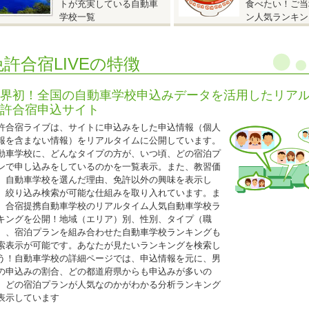
トが充実している自動車
食べたい！ご当
入校日：9月22日～12月14日の期間内の入校日
学校一覧
ン人気ランキン
自炊シングル
AT車
250,000円（税込275,000円）
MT車
290,000円（税込319,000円）
免許合宿LIVEの特徴
自動二輪免許所持も同料金となります。
仮免許申請交付料金は別途必要です。
界初！全国の自動車学校申込みデータを活用したリア
許合宿申込サイト
2026.05.08
許合宿ライブは、サイトに申込みをした申込情報（個人
『25歳以下限定 校内宿舎入校日限定キャンペーン！』
報を含まない情報）をリアルタイムに公開しています。
動車学校に、どんなタイプの方が、いつ頃、どの宿泊プ
香川県 かがわ自動車学校◆
ンで申し込みをしているのかを一覧表示。また、教習価
25歳以下限定 校内宿舎入校日限定キャンペーン！』
、自動車学校を選んだ理由、免許以外の興味を表示し
入校日
、絞り込み検索が可能な仕組みを取り入れています。ま
T車：6月10日・17日、7月8日、10月7日・14日、11月11日・18日
、合宿提携自動車学校のリアルタイム人気自動車学校ラ
T車：6月8日・15日、7月6日、10月5日・12日、11月9日・16日
キングを公開！地域（エリア）別、性別、タイプ（職
ツイン（バス・トイレ付）
）、宿泊プランを組み合わせた自動車学校ランキングも
AT車
220,000円（税込242,000円）
索表示が可能です。あなたが見たいランキングを検索し
MT車
247,000円（税込271,700円）
う！自動車学校の詳細ページでは、申込情報を元に、男
シングル（バス・トイレ付）
の申込みの割合、どの都道府県からも申込みが多いの
AT車
220,000
円（税込242,000円）
、どの宿泊プランが人気なのかがわかる分析ランキング
MT車
247,000円（税込271,700円）
表示しています