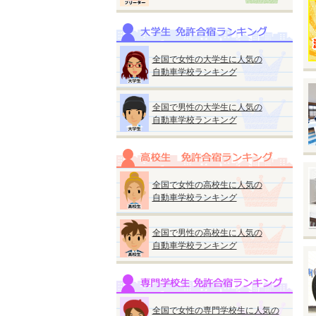
※
※
◆
全国で女性の大学生に人気の
自動車学校ランキング
全国で男性の大学生に人気の
自動車学校ランキング
◆
『
●
■
全国で女性の高校生に人気の
A
自動車学校ランキング
■
A
全国で男性の高校生に人気の
自動車学校ランキング
★
ス
M
普
全国で女性の専門学校生に人気の