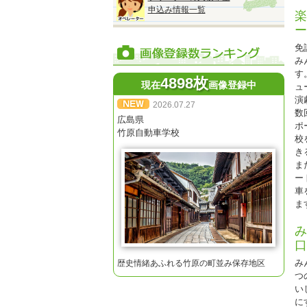
※
申込み情報一覧
楽
※
ー
※
免
※
み
す
4898枚
現在
画像登録中
ュ
演
2026.07.27
数
広島県
ポ
◆
竹原自動車学校
校
『
き
2
ま
●
ー
■
車
オ
ま
み
口
★
み
歴史情緒あふれる竹原の町並み保存地区
※
つ
※
い
に