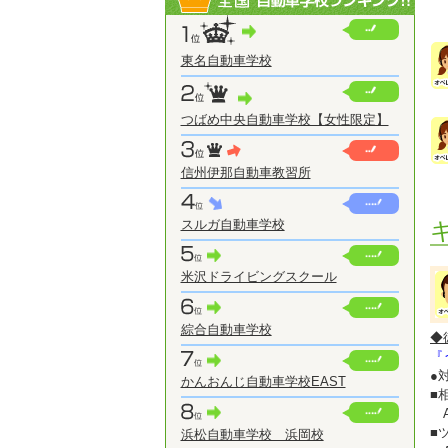
東名自動車学校
つばめ中央自動車学校【女性限定】
信州伊那自動車教習所
スルガ自動車学校
米沢ドライビングスクール
綜合自動車学校
◆
『
●
かんおんじ自動車学校EAST
■
A
■
浜松自動車学校 浜岡校