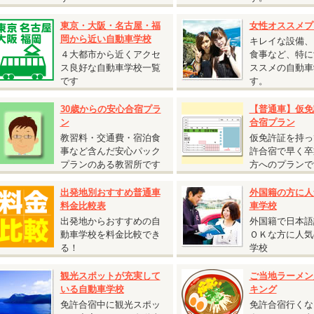
保証内容・往復交通費支給額は通常プランと同様です。
2人部屋または4人部屋の貸切利用となる場合がございます。あらかじめご了
東京・大阪・名古屋・福
女性オススメプ
。
岡から近い自動車学校
キレイな設備、
４大都市から近くアクセ
食事など、特に
ス良好な自動車学校一覧
ススメの自動車
です
す。
2026.07.27
30歳からの安心合宿プラ
【普通車】仮免
『期間限定割引 普通AT車 5,000円割引キャンペーン』
ン
合宿プラン
広島県 竹原自動車学校◆
教習料・交通費・宿泊食
仮免許証を持っ
期間限定割引 普通AT車 5,000円割引キャンペーン』
事など含んだ安心パック
許合宿で早く卒
受付開始日：2026年7月27日から
プランのある教習所です
方へのプランで
校日：9月13日～10月31日の期間の入校日は
税込5,000円割引！
出発地別おすすめ普通車
外国籍の方に人
女性の方必見！女性割と併用で最大割引あり】
料金比較表
車学校
入校日：9月13日～9月19日の期間の入校は
最大
税込10,000円割引！
出発地からおすすめの自
外国籍で日本語
入校日：9月20日～10月31日の期間の入校は
最大
税込15,000円割引！
動車学校を料金比較でき
ＯＫな方に人気
る！
学校
2026.06.22
『自炊シングルおすすめ入校日』
観光スポットが充実して
ご当地ラーメン
いる自動車学校
キング
静岡県 静岡菊川自動車学校◆
免許合宿中に観光スポッ
免許合宿行くな
自炊シングルおすすめ入校日』