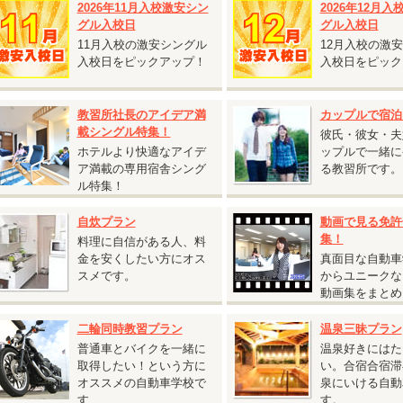
2026年11月入校激安シン
2026年12月
グル割との併用が可能です。
グル入校日
グル入校日
保証内容・往復交通費支給額は通常プランと同じです。
11月入校の激安シングル
12月入校の激
仮免許申請交付料金は別途必要です。
入校日をピックアップ！
入校日をピック
教習所社長のアイデア満
カップルで宿泊
2026.08.03
載シングル特集！
彼氏・彼女・夫
『鳥取砂丘へ行くチャンス！人気の鳥取県 校内寮限定キャンペーン』
ホテルより快適なアイデ
ップルで一緒に
ア満載の専用宿舎シング
る教習所です。
鳥取県 東雲学園イナバ自動車学校◆
ル特集！
鳥取砂丘へ行くチャンス！人気の鳥取県 校内寮限定キャンペーン』
対象入校日：9月21日～10月31日のすべての入校日
自炊プラン
動画で見る免許
校内寮ツイン
集！
料理に自信がある人、料
T車 税込233,200円 ⇒
税込225,500円
金を安くしたい方にオス
真面目な自動車
校内寮シングル・シングルユース
スメです。
からユニークな
T車 税込238,700円 ⇒
税込231,000円
動画集をまとめ
シングルは、2人部屋・4人部屋を貸切り利用する場合がございます（シング
二輪同時教習プラン
温泉三昧プラン
）。あらかじめご了承ください。
普通車とバイクを一緒に
温泉好きにはた
T車をご希望の方は税込55,000円アップ
取得したい！という方に
い。合宿合宿滞
通二輪免許を所持されている方は税込11,000円引
オススメの自動車学校で
泉にいける自動
す
す。