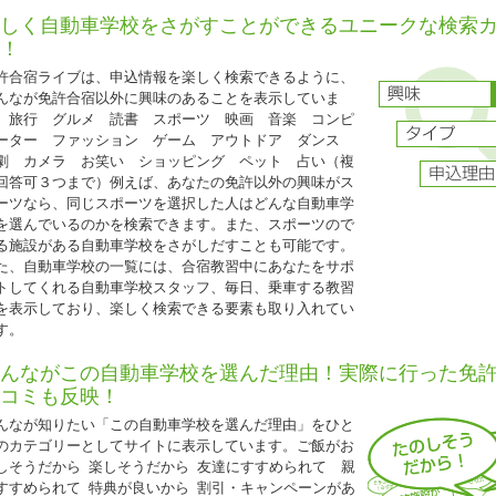
保証内容は通常プランと同じです。
しく自動車学校をさがすことができるユニークな検索
グループ割引との併用はできません。
！
25歳以下の方限定となります。
許合宿ライブは、申込情報を楽しく検索できるように、
普通二輪免許を所持されている方は税込22,000円引
んなが免許合宿以外に興味のあることを表示していま
。旅行 グルメ 読書 スポーツ 映画 音楽 コンピ
ーター ファッション ゲーム アウトドア ダンス
2026.04.21
劇 カメラ お笑い ショッピング ペット 占い（複
『人気のドライビングスクール那珂 入校日限定特割』
回答可３つまで）例えば、あなたの免許以外の興味がス
ーツなら、同じスポーツを選択した人はどんな自動車学
茨城県 ドライビングスクール那珂◆
を選んでいるのかを検索できます。また、スポーツので
人気のドライビングスクール那珂 入校日限定特割』
る施設がある自動車学校をさがしだすことも可能です。
5歳以下限定キャンペーン
た、自動車学校の一覧には、合宿教習中にあなたをサポ
入校日：2026年4月10日～7月15日、9月20日～12月31日の期間中の入校日
トしてくれる自動車学校スタッフ、毎日、乗車する教習
自炊シングル・自炊ツイン・自炊トリプル（女性は校内宿舎ソレイユ利用、男
を表示しており、楽しく検索できる要素も取り入れてい
ント利用）
す。
AT車⇒
235,000円（税込258,500円）
んながこの自動車学校を選んだ理由！実際に行った免
MT車⇒
285,000円（税込313,500円）
コミも反映！
25歳以下の学生の方は、上記料金から更に税込11,000円引き!(学生証の持参要
んなが知りたい「この自動車学校を選んだ理由」をひと
普通二輪免許所持の場合も同様の料金です。
のカテゴリーとしてサイトに表示しています。ご飯がお
技能教習・技能検定・宿泊食事の保証内容は通常プランと同様です。
しそうだから 楽しそうだから 友達にすすめられて 親
すすめられて 特典が良いから 割引・キャンペーンがあ