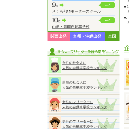
A
■
さくら那須モータースクール
A
■
A
山形・県南自動車学校
■
A
関西出発
九州・沖縄出発
全国
※
※
※
女性の社会人に
人気の自動車学校ランキング
男性の社会人に
◆
人気の自動車学校ランキング
『
●
■
女性のフリーターに
人気の自動車学校ランキング
男性のフリーターに
※
人気の自動車学校ランキング
※