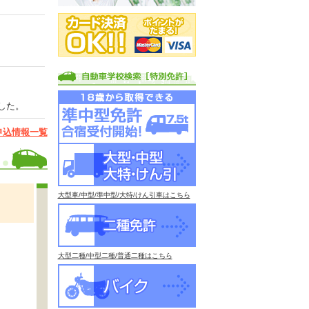
した。
申込情報一覧
大型車/中型/準中型/大特/けん引車はこちら
大型二種/中型二種/普通二種はこちら