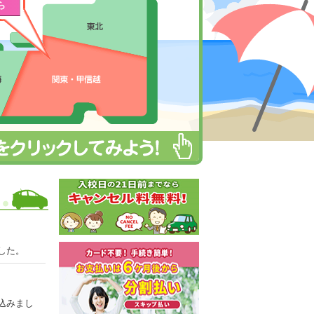
ら
した。
込みまし