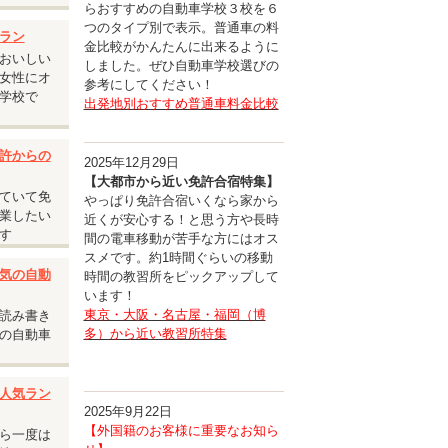
らおすすめの自動車学校３校を６
つのタイプ別で表示。普通車の料
承くださ
ラン
金比較がかんたんに出来るように
おいしい
しました。ぜひ自動車学校選びの
女性にオ
参考にしてください！
学校で
出発地別おすすめ普通車料金比較
許からの
2025年12月29日
【大都市から近い免許合宿特集】
ていて免
やっぱり免許合宿いくなら家から
業したい
近くが安心する！と思う方や長時
す
間の電車移動が苦手な方にはオス
スメです。約1時間ぐらいの移動
気の自動
時間の教習所をピックアップして
います！
東京・大阪・名古屋・福岡（博
読み書き
多）から近い教習所特集
の自動車
人気ラン
2025年9月22日
【外国籍のお客様に重要なお知ら
ら一度は