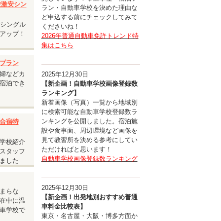
入校激安シン
ラン・自動車学校を決めた理由な
ど申込する前にチェックしてみて
安シングル
くださいね！
アップ！
2026年普通自動車免許トレンド特
集はこちら
プラン
婦などカ
2025年12月30日
宿泊でき
【新企画！自動車学校画像登録数
ランキング】
新着画像（写真）一覧から地域別
に検索可能な自動車学校登録数ラ
ンキングを公開しました。宿泊施
合宿特
設や食事面、周辺環境など画像を
見て教習所を決める参考にしてい
学校紹介
ただければと思います！
スタッフ
自動車学校画像登録数ランキング
ました
ルユー
2025年12月30日
まらな
【新企画！出発地別おすすめ普通
在中に温
車料金比較表】
車学校で
東京・名古屋・大阪・博多方面か