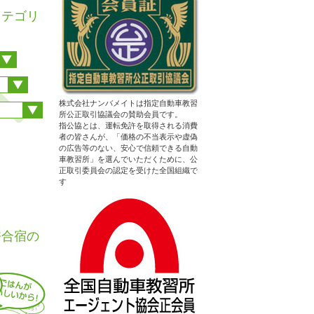
カテゴリ
株式会社ナンバメイトは指定自動車教習
所公正取引協議会の賛助会員です。
指公協とは、運転免許を取得される消費
者の皆さんが、「価格の不当表示や虚偽
の広告等のない、安心で信頼できる自動
車教習所」を選んでいただくために、公
正取引委員会の認定を受けた全国組織で
す
性はエリ
許合宿の
)