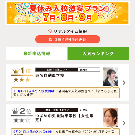
リアルタイム情報
8月8日4時44分更新
最新申込情報
人気ランキング
2026年8月8日
静岡県
旅行に興味のある社会人が岡山県・
岡山県・沼自動車学校
東名自動車学校
に申し込みました。
10月12日以降の入校受付中！
静岡県で人気の教習所！『褒めちぎる教
2026年8月8日
習』が大好評！
旅行に興味のある大学生が岩手県・
盛岡南ドライビングス
クール
に申し込みました。
新潟県
2026年8月8日
つばめ中央自動車学校【女性限
定】
映画に興味のある高校生が静岡県・
東名自動車学校
に申し
込みました。
9月24日以降の入校受付中！
女性専用合宿免許！2024年1月新女性宿