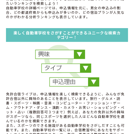
たいランキングを検索しよう！
自動車学校の詳細ページでは、申込情報を元に、男女の申込みの割
合、どの都道府県からも申込みが多いのか、どの宿泊プランが人気な
のかがわかる分析ランキングも表示しています。
楽しく自動車学校をさがすことができるユニークな検索カ
テゴリー！
免許合宿ライブは、申込情報を楽しく検索できるように、みんなが免
許合宿以外に興味のあることを表示しています。旅行・グルメ・読
書・スポーツ・映画・音楽・コンピューター・ファッション・ゲー
ム・アウトドア・ダンス・演劇・カメラ・お笑い・ショッピング・ペ
ット・占い（複数回答可３つまで）例えば、あなたの免許以外の興味
がスポーツなら、同じスポーツを選択した人はどんな自動車学校を選
んでいるのかを検索できます。
また、スポーツのできる施設がある自動車学校をさがしだすことも可
能です。また、自動車学校の一覧には、合宿教習中にあなたをサポー