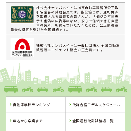
株式会社ナンバメイトは指定自動車教習所公正取
引協議会の賛助会員です。指公協とは、運転免許
を取得される消費者の皆さんが、「価格の不当表
示や虚偽の広告等のない、安心で信頼できる自動
車教習所」を選んでいただくために、公正取引委
員会の認定を受けた全国組織です。
株式会社ナンバメイトは一般社団法人 全国自動車
教習所エージェント協会の正会員です 。
自動車学校ランキング
免許合宿モデルスケジュール
申込から卒業まで
全国運転免許試験場一覧