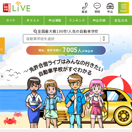
NAVI
ガイド
オススメ
申込情報
ランキング
申込手順
支払方法
全国最大級100校!人気の自動車学校
oggle
7005
avigation
NG
人
現在、免許合宿に
が申込中