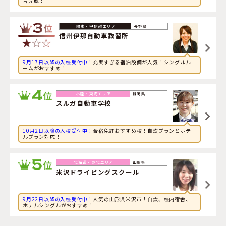
舎完成！
2026年8月8日
旅行に興味のある社会人が長野県・
信州伊那自動車教習所
に申し込みました。
長野県
信州伊那自動車教習所
9月17日以降の入校受付中！
充実すぎる宿泊設備が人気！シングルル
ームがおすすめ！
静岡県
スルガ自動車学校
10月2日以降の入校受付中！
合宿免許おすすめ校！自炊プランとホテ
ルプラン対応！
山形県
米沢ドライビングスクール
9月22日以降の入校受付中！
人気の山形県米沢市！自炊、校内宿舎、
ホテルシングルがおすすめ！