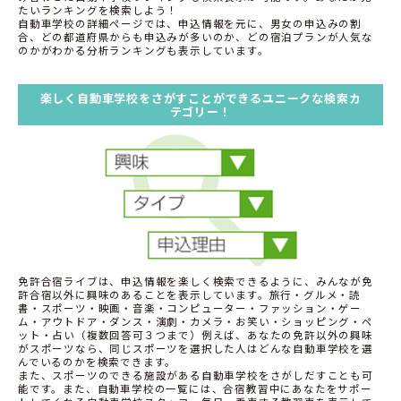
たいランキングを検索しよう！
自動車学校の詳細ページでは、申込情報を元に、男女の申込みの割
合、どの都道府県からも申込みが多いのか、どの宿泊プランが人気な
のかがわかる分析ランキングも表示しています。
楽しく自動車学校をさがすことができるユニークな検索カ
テゴリー！
免許合宿ライブは、申込情報を楽しく検索できるように、みんなが免
許合宿以外に興味のあることを表示しています。旅行・グルメ・読
書・スポーツ・映画・音楽・コンピューター・ファッション・ゲー
ム・アウトドア・ダンス・演劇・カメラ・お笑い・ショッピング・ペ
ット・占い（複数回答可３つまで）例えば、あなたの免許以外の興味
がスポーツなら、同じスポーツを選択した人はどんな自動車学校を選
んでいるのかを検索できます。
また、スポーツのできる施設がある自動車学校をさがしだすことも可
能です。また、自動車学校の一覧には、合宿教習中にあなたをサポー