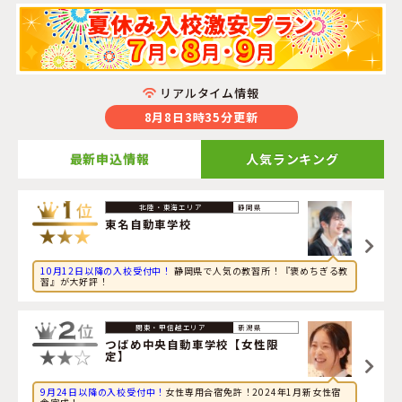
リアルタイム情報
8月8日3時35分更新
最新申込情報
人気ランキング
2026年8月8日
静岡県
グルメに興味のある大学生が新潟県・
つばめ中央自動車学
東名自動車学校
校【女性限定】
に申し込みました。
10月12日以降の入校受付中！
静岡県で人気の教習所！『褒めちぎる教
2026年8月8日
習』が大好評！
映画に興味のある専門学校生が福岡県・
おんが自動車学校
に申し込みました。
新潟県
2026年8月8日
つばめ中央自動車学校【女性限
定】
読書に興味のある社会人が岩手県・
久慈自動車学校
に申し
込みました。
9月24日以降の入校受付中！
女性専用合宿免許！2024年1月新女性宿