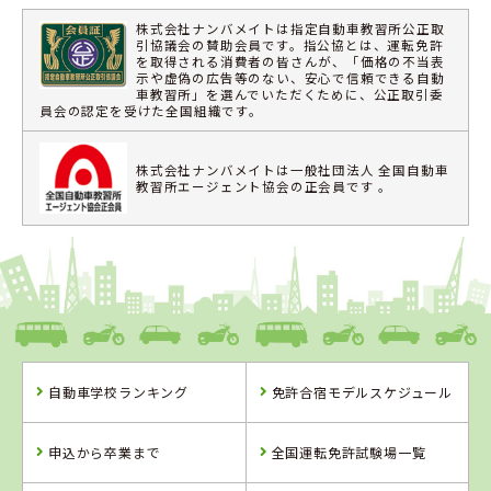
株式会社ナンバメイトは指定自動車教習所公正取
引協議会の賛助会員です。指公協とは、運転免許
を取得される消費者の皆さんが、「価格の不当表
示や虚偽の広告等のない、安心で信頼できる自動
車教習所」を選んでいただくために、公正取引委
員会の認定を受けた全国組織です。
株式会社ナンバメイトは一般社団法人 全国自動車
教習所エージェント協会の正会員です 。
自動車学校ランキング
免許合宿モデルスケジュール
申込から卒業まで
全国運転免許試験場一覧