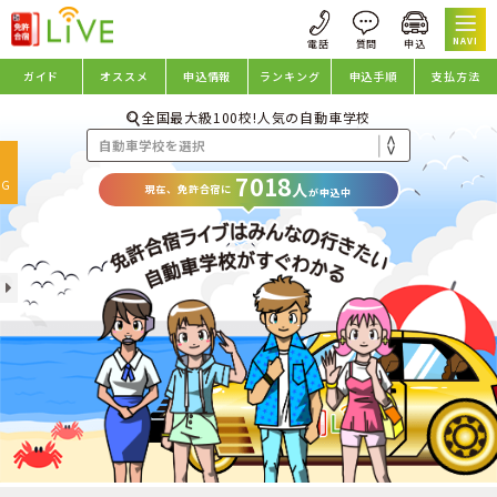
NAVI
ガイド
オススメ
申込情報
ランキング
申込手順
支払方法
全国最大級100校!人気の自動車学校
oggle
7018
avigation
NG
人
現在、免許合宿に
が申込中