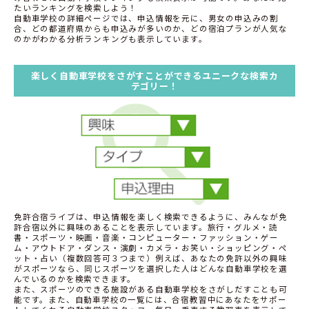
たいランキングを検索しよう！
自動車学校の詳細ページでは、申込情報を元に、男女の申込みの割
合、どの都道府県からも申込みが多いのか、どの宿泊プランが人気な
のかがわかる分析ランキングも表示しています。
楽しく自動車学校をさがすことができるユニークな検索カ
テゴリー！
免許合宿ライブは、申込情報を楽しく検索できるように、みんなが免
許合宿以外に興味のあることを表示しています。旅行・グルメ・読
書・スポーツ・映画・音楽・コンピューター・ファッション・ゲー
ム・アウトドア・ダンス・演劇・カメラ・お笑い・ショッピング・ペ
ット・占い（複数回答可３つまで）例えば、あなたの免許以外の興味
がスポーツなら、同じスポーツを選択した人はどんな自動車学校を選
んでいるのかを検索できます。
また、スポーツのできる施設がある自動車学校をさがしだすことも可
能です。また、自動車学校の一覧には、合宿教習中にあなたをサポー