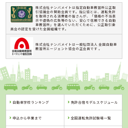
株式会社ナンバメイトは指定自動車教習所公正取
引協議会の賛助会員です。指公協とは、運転免許
を取得される消費者の皆さんが、「価格の不当表
示や虚偽の広告等のない、安心で信頼できる自動
車教習所」を選んでいただくために、公正取引委
員会の認定を受けた全国組織です。
株式会社ナンバメイトは一般社団法人 全国自動車
教習所エージェント協会の正会員です 。
自動車学校ランキング
免許合宿モデルスケジュール
申込から卒業まで
全国運転免許試験場一覧