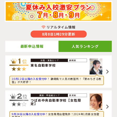
リアルタイム情報
8月8日1時29分更新
最新申込情報
人気ランキング
2026年8月8日
静岡県
映画に興味のある大学生が兵庫県・
大陽猪名川自動車学校
東名自動車学校
に申し込みました。
10月12日以降の入校受付中！
静岡県で人気の教習所！『褒めちぎる教
2026年8月8日
習』が大好評！
グルメに興味のある社会人が福島県・
湯本自動車学校
に申
し込みました。
新潟県
2026年8月8日
つばめ中央自動車学校【女性限
定】
読書に興味のある社会人が静岡県・
浜松自動車学校 浜岡
校
に申し込みました。
9月24日以降の入校受付中！
女性専用合宿免許！2024年1月新女性宿