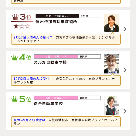
舎完成！
2026年8月8日
旅行に興味のある社会人が岡山県・
岡山県・沼自動車学校
に申し込みました。
長野県
信州伊那自動車教習所
9月17日以降の入校受付中！
充実すぎる宿泊設備が人気！シングルル
ームがおすすめ！
静岡県
スルガ自動車学校
10月2日以降の入校受付中！
合宿免許おすすめ校！自炊プランとホテ
ルプラン対応！
静岡県
綜合自動車学校
夏休み9月入校受付中！
人気の浜松市！女性激安自炊プランとホテルプ
ラン！