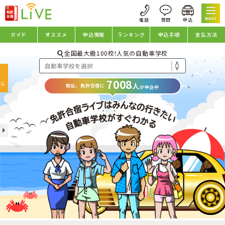
NAVI
ガイド
オススメ
申込情報
ランキング
申込手順
支払方法
全国最大級100校!人気の自動車学校
oggle
7008
avigation
NG
人
現在、免許合宿に
が申込中