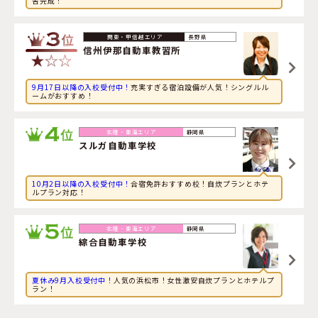
舎完成！
2026年8月8日
旅行に興味のある大学生が新潟県・
新潟中央自動車学校
に
申し込みました。
長野県
信州伊那自動車教習所
9月17日以降の入校受付中！
充実すぎる宿泊設備が人気！シングルル
ームがおすすめ！
静岡県
スルガ自動車学校
10月2日以降の入校受付中！
合宿免許おすすめ校！自炊プランとホテ
ルプラン対応！
静岡県
綜合自動車学校
夏休み9月入校受付中！
人気の浜松市！女性激安自炊プランとホテルプ
ラン！