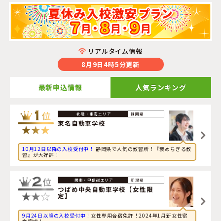
リアルタイム情報
8月9日4時5分更新
最新申込情報
人気ランキング
2026年8月9日
静岡県
旅行に興味のある大学生が山形県・
米沢ドライビングスク
東名自動車学校
ール
に申し込みました。
10月12日以降の入校受付中！
静岡県で人気の教習所！『褒めちぎる教
2026年8月9日
習』が大好評！
グルメに興味のある大学生が栃木県・
さくら那須モーター
スクール
に申し込みました。
新潟県
2026年8月9日
つばめ中央自動車学校【女性限
定】
旅行に興味のある社会人が新潟県・
つばめ中央自動車学校
【女性限定】
に申し込みました。
9月24日以降の入校受付中！
女性専用合宿免許！2024年1月新女性宿