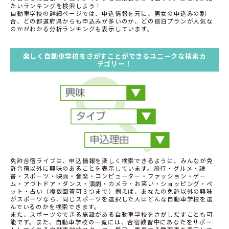
たいランキングを検索しよう！
自動車学校の詳細ページでは、申込情報を元に、男女の申込みの割
合、どの都道府県からも申込みが多いのか、どの宿泊プランが人気な
のかがわかる分析ランキングも表示しています。
楽しく自動車学校をさがすことができるユニークな検索カ
テゴリー！
免許合宿ライブは、申込情報を楽しく検索できるように、みんなが免
許合宿以外に興味のあることを表示しています。旅行・グルメ・読
書・スポーツ・映画・音楽・コンピューター・ファッション・ゲー
ム・アウトドア・ダンス・演劇・カメラ・お笑い・ショッピング・ペ
ット・占い（複数回答可３つまで）例えば、あなたの免許以外の興味
がスポーツなら、同じスポーツを選択した人はどんな自動車学校を選
んでいるのかを検索できます。
また、スポーツのできる施設がある自動車学校をさがしだすことも可
能です。また、自動車学校の一覧には、合宿教習中にあなたをサポー