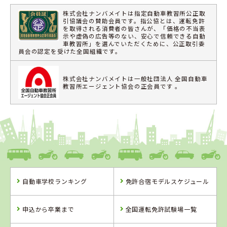
株式会社ナンバメイトは指定自動車教習所公正取
引協議会の賛助会員です。指公協とは、運転免許
を取得される消費者の皆さんが、「価格の不当表
示や虚偽の広告等のない、安心で信頼できる自動
車教習所」を選んでいただくために、公正取引委
員会の認定を受けた全国組織です。
株式会社ナンバメイトは一般社団法人 全国自動車
教習所エージェント協会の正会員です 。
自動車学校ランキング
免許合宿モデルスケジュール
申込から卒業まで
全国運転免許試験場一覧