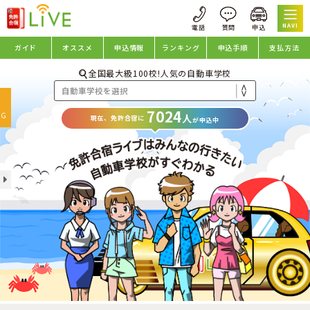
NAVI
ガイド
オススメ
申込情報
ランキング
申込手順
支払方法
全国最大級100校!人気の自動車学校
oggle
7024
avigation
NG
人
現在、免許合宿に
が申込中