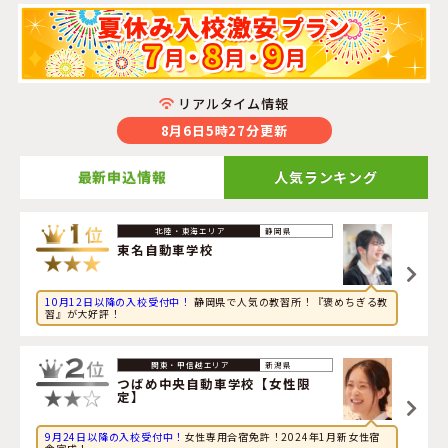
リアルタイム情報
8月6日5時27分更新
最新申込情報
人気ランキング
2026年8月6日
静岡県
スポーツに興味のある大学生が群馬県・
赤城自動車教習所
東名自動車学校
に申し込みました。
10月12日以降の入校受付中！
静岡県で人気の教習所！『褒めちぎる教
2026年8月6日
習』が大好評！
コンピューターに興味のある大学生が島根県・
東雲学園
松江・島根自動車学校
に申し込みました。
新潟県
2026年8月6日
つばめ中央自動車学校【女性限
定】
旅行に興味のある大学生が長崎県・
共立自動車学校・日野
に申し込みました。
9月24日以降の入校受付中！
女性専用合宿免許！2024年1月新女性宿