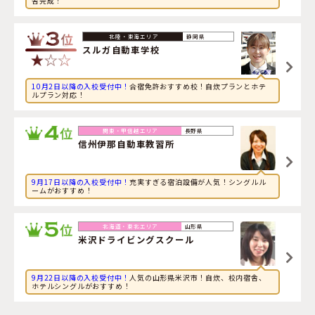
舎完成！
2026年8月6日
コンピューターに興味のある大学生が鳥取県・
倉吉自動車
学校
に申し込みました。
静岡県
スルガ自動車学校
10月2日以降の入校受付中！
合宿免許おすすめ校！自炊プランとホテ
ルプラン対応！
長野県
信州伊那自動車教習所
9月17日以降の入校受付中！
充実すぎる宿泊設備が人気！シングルル
ームがおすすめ！
山形県
米沢ドライビングスクール
9月22日以降の入校受付中！
人気の山形県米沢市！自炊、校内宿舎、
ホテルシングルがおすすめ！