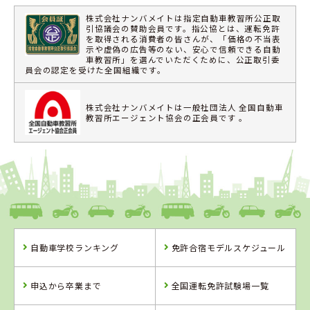
株式会社ナンバメイトは指定自動車教習所公正取
引協議会の賛助会員です。指公協とは、運転免許
を取得される消費者の皆さんが、「価格の不当表
示や虚偽の広告等のない、安心で信頼できる自動
車教習所」を選んでいただくために、公正取引委
員会の認定を受けた全国組織です。
株式会社ナンバメイトは一般社団法人 全国自動車
教習所エージェント協会の正会員です 。
自動車学校ランキング
免許合宿モデルスケジュール
申込から卒業まで
全国運転免許試験場一覧