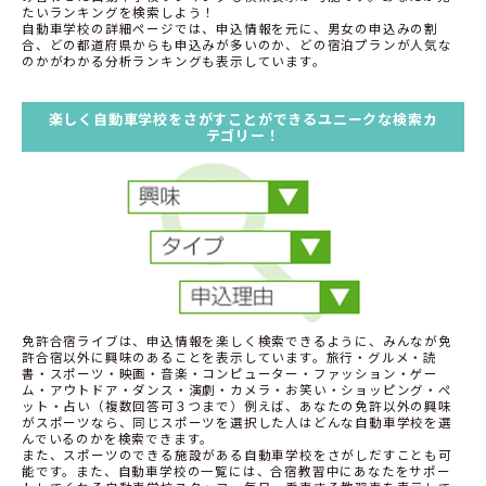
たいランキングを検索しよう！
自動車学校の詳細ページでは、申込情報を元に、男女の申込みの割
合、どの都道府県からも申込みが多いのか、どの宿泊プランが人気な
のかがわかる分析ランキングも表示しています。
楽しく自動車学校をさがすことができるユニークな検索カ
テゴリー！
免許合宿ライブは、申込情報を楽しく検索できるように、みんなが免
許合宿以外に興味のあることを表示しています。旅行・グルメ・読
書・スポーツ・映画・音楽・コンピューター・ファッション・ゲー
ム・アウトドア・ダンス・演劇・カメラ・お笑い・ショッピング・ペ
ット・占い（複数回答可３つまで）例えば、あなたの免許以外の興味
がスポーツなら、同じスポーツを選択した人はどんな自動車学校を選
んでいるのかを検索できます。
また、スポーツのできる施設がある自動車学校をさがしだすことも可
能です。また、自動車学校の一覧には、合宿教習中にあなたをサポー