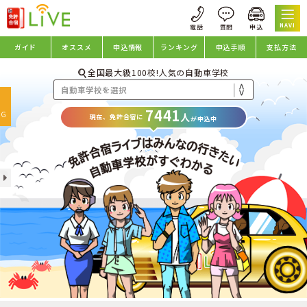
NAVI
ガイド
オススメ
申込情報
ランキング
申込手順
支払方法
全国最大級100校!人気の自動車学校
oggle
7441
avigation
NG
人
現在、免許合宿に
が申込中