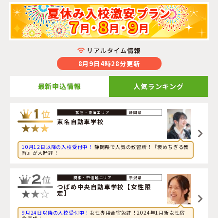
リアルタイム情報
8月9日4時28分更新
最新申込情報
人気ランキング
2026年8月9日
静岡県
旅行に興味のある大学生が山形県・
米沢ドライビングスク
東名自動車学校
ール
に申し込みました。
10月12日以降の入校受付中！
静岡県で人気の教習所！『褒めちぎる教
2026年8月9日
習』が大好評！
グルメに興味のある大学生が栃木県・
さくら那須モーター
スクール
に申し込みました。
新潟県
2026年8月9日
つばめ中央自動車学校【女性限
定】
旅行に興味のある社会人が新潟県・
つばめ中央自動車学校
【女性限定】
に申し込みました。
9月24日以降の入校受付中！
女性専用合宿免許！2024年1月新女性宿