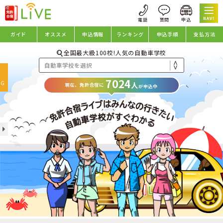
NAVI
ガイド
オススメ
申込情報
ランキング
申込手順
支払方法
全国最大級100校!人気の自動車学校
oggle
7024
avigation
NG
人
現在、免許合宿に
が申込中