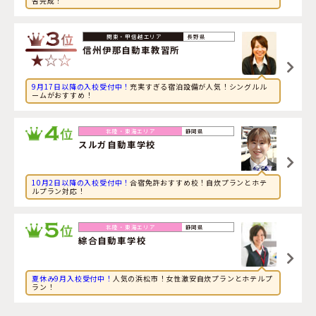
舎完成！
2026年8月8日
旅行に興味のある大学生が新潟県・
新潟中央自動車学校
に
申し込みました。
長野県
信州伊那自動車教習所
9月17日以降の入校受付中！
充実すぎる宿泊設備が人気！シングルル
ームがおすすめ！
静岡県
スルガ自動車学校
10月2日以降の入校受付中！
合宿免許おすすめ校！自炊プランとホテ
ルプラン対応！
静岡県
綜合自動車学校
夏休み9月入校受付中！
人気の浜松市！女性激安自炊プランとホテルプ
ラン！