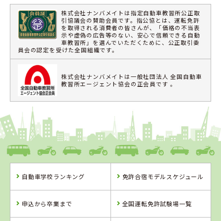
株式会社ナンバメイトは指定自動車教習所公正取
引協議会の賛助会員です。指公協とは、運転免許
を取得される消費者の皆さんが、「価格の不当表
示や虚偽の広告等のない、安心で信頼できる自動
車教習所」を選んでいただくために、公正取引委
員会の認定を受けた全国組織です。
株式会社ナンバメイトは一般社団法人 全国自動車
教習所エージェント協会の正会員です 。
自動車学校ランキング
免許合宿モデルスケジュール
申込から卒業まで
全国運転免許試験場一覧