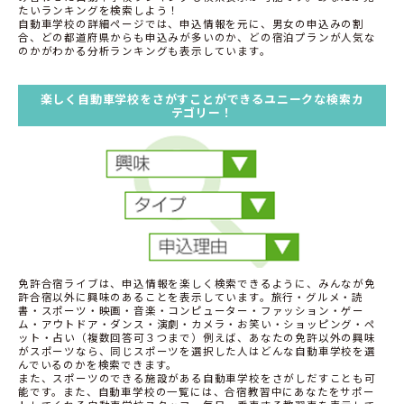
たいランキングを検索しよう！
自動車学校の詳細ページでは、申込情報を元に、男女の申込みの割
合、どの都道府県からも申込みが多いのか、どの宿泊プランが人気な
のかがわかる分析ランキングも表示しています。
楽しく自動車学校をさがすことができるユニークな検索カ
テゴリー！
免許合宿ライブは、申込情報を楽しく検索できるように、みんなが免
許合宿以外に興味のあることを表示しています。旅行・グルメ・読
書・スポーツ・映画・音楽・コンピューター・ファッション・ゲー
ム・アウトドア・ダンス・演劇・カメラ・お笑い・ショッピング・ペ
ット・占い（複数回答可３つまで）例えば、あなたの免許以外の興味
がスポーツなら、同じスポーツを選択した人はどんな自動車学校を選
んでいるのかを検索できます。
また、スポーツのできる施設がある自動車学校をさがしだすことも可
能です。また、自動車学校の一覧には、合宿教習中にあなたをサポー