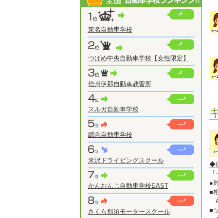
東名自動車学校
つばめ中央自動車学校【女性限定】
信州伊那自動車教習所
スルガ自動車学校
綜合自動車学校
米沢ドライビングスクール
◆
『
●
かんおんじ自動車学校EAST
■
A
■
さくら那須モータースクール