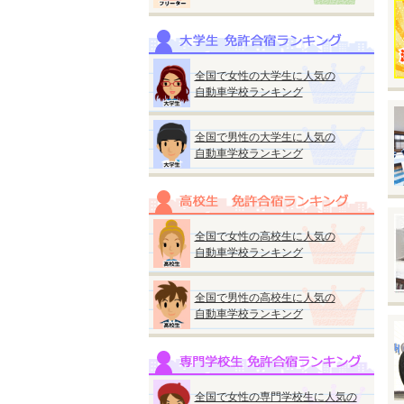
※
※
◆
全国で女性の大学生に人気の
自動車学校ランキング
全国で男性の大学生に人気の
自動車学校ランキング
◆
『
●
■
全国で女性の高校生に人気の
A
自動車学校ランキング
■
A
全国で男性の高校生に人気の
自動車学校ランキング
★
ス
M
普
全国で女性の専門学校生に人気の