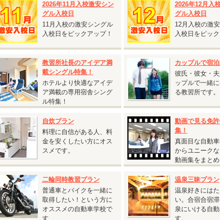
2026年11月入校激安シン
2026年12月
グル割との併用が可能です。
グル入校日
グル入校日
保証内容・往復交通費支給額は通常プランと同じです。
11月入校の激安シングル
12月入校の激
仮免許申請交付料金は別途必要です。
入校日をピックアップ！
入校日をピック
教習所社長のアイデア満
カップルで宿泊
2026.08.03
載シングル特集！
彼氏・彼女・夫
『鳥取砂丘へ行くチャンス！人気の鳥取県 校内寮限定キャンペーン』
ホテルより快適なアイデ
ップルで一緒に
ア満載の専用宿舎シング
る教習所です。
鳥取県 東雲学園イナバ自動車学校◆
ル特集！
鳥取砂丘へ行くチャンス！人気の鳥取県 校内寮限定キャンペーン』
対象入校日：9月21日～10月31日のすべての入校日
自炊プラン
動画で見る免許
校内寮ツイン
集！
料理に自信がある人、料
T車 税込233,200円 ⇒
税込225,500円
金を安くしたい方にオス
真面目な自動車
校内寮シングル・シングルユース
スメです。
からユニークな
T車 税込238,700円 ⇒
税込231,000円
動画集をまとめ
シングルは、2人部屋・4人部屋を貸切り利用する場合がございます（シング
二輪同時教習プラン
温泉三昧プラン
）。あらかじめご了承ください。
普通車とバイクを一緒に
温泉好きにはた
T車をご希望の方は税込55,000円アップ
取得したい！という方に
い。合宿合宿滞
通二輪免許を所持されている方は税込11,000円引
オススメの自動車学校で
泉にいける自動
す
す。