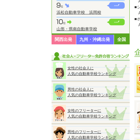
A
■
浜松自動車学校 浜岡校
A
■
A
山形・県南自動車学校
■
A
関西出発
九州・沖縄出発
全国
※
※
※
女性の社会人に
人気の自動車学校ランキング
男性の社会人に
◆
人気の自動車学校ランキング
『
●
■
女性のフリーターに
人気の自動車学校ランキング
男性のフリーターに
※
人気の自動車学校ランキング
※