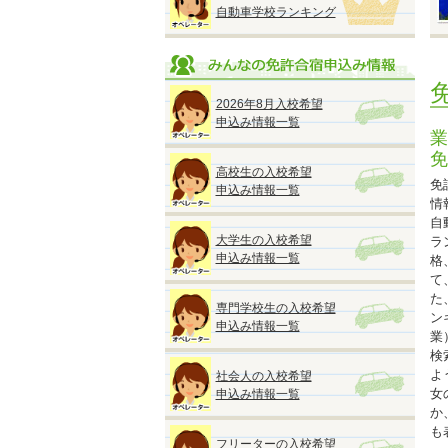
自動車学校ランキング
●
■
2026年8月入校希望
※
申込み情報一覧
◆
業
免
高校生の入校希望
免
申込み情報一覧
情
自
◆
大学生の入校希望
ラ
『
申込み情報一覧
格
●
て
A
た
専門学校生の入校希望
M
ン
申込み情報一覧
■
業
検
よ
社会人の入校希望
■
女
申込み情報一覧
か
も
フリーターの入校希望