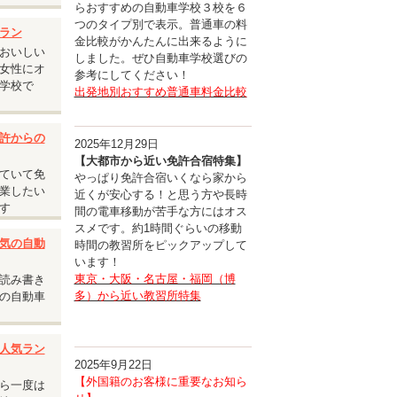
らおすすめの自動車学校３校を６
つのタイプ別で表示。普通車の料
承くださ
ラン
金比較がかんたんに出来るように
おいしい
しました。ぜひ自動車学校選びの
女性にオ
参考にしてください！
学校で
出発地別おすすめ普通車料金比較
許からの
2025年12月29日
【大都市から近い免許合宿特集】
ていて免
やっぱり免許合宿いくなら家から
業したい
近くが安心する！と思う方や長時
す
間の電車移動が苦手な方にはオス
スメです。約1時間ぐらいの移動
気の自動
時間の教習所をピックアップして
います！
東京・大阪・名古屋・福岡（博
読み書き
多）から近い教習所特集
の自動車
人気ラン
2025年9月22日
【外国籍のお客様に重要なお知ら
ら一度は