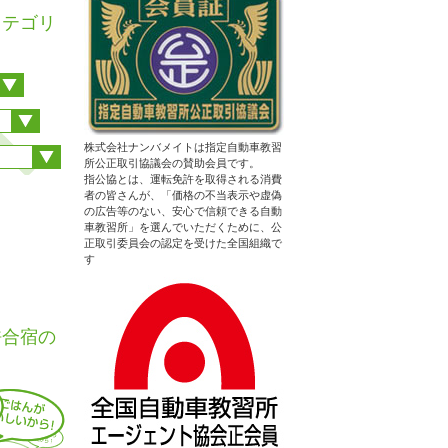
カテゴリ
株式会社ナンバメイトは指定自動車教習
所公正取引協議会の賛助会員です。
指公協とは、運転免許を取得される消費
者の皆さんが、「価格の不当表示や虚偽
の広告等のない、安心で信頼できる自動
車教習所」を選んでいただくために、公
正取引委員会の認定を受けた全国組織で
す
性はエリ
許合宿の
)