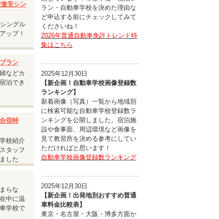
入校激安シン
ラン・自動車学校を決めた理由な
ど申込する前にチェックしてみて
安シングル
くださいね！
アップ！
2026年普通自動車免許トレンド特
集はこちら
プラン
婦などカ
2025年12月30日
宿泊でき
【新企画！自動車学校画像登録数
ランキング】
新着画像（写真）一覧から地域別
に検索可能な自動車学校登録数ラ
ンキングを公開しました。宿泊施
合宿特
設や食事面、周辺環境など画像を
見て教習所を決める参考にしてい
学校紹介
ただければと思います！
スタッフ
自動車学校画像登録数ランキング
ました
ルユー
2025年12月30日
まらな
【新企画！出発地別おすすめ普通
在中に温
車料金比較表】
車学校で
東京・名古屋・大阪・博多方面か