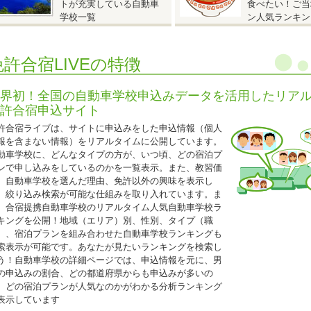
トが充実している自動車
食べたい！ご当
入校日：9月22日～12月14日の期間内の入校日
学校一覧
ン人気ランキン
自炊シングル
AT車
250,000円（税込275,000円）
MT車
290,000円（税込319,000円）
免許合宿LIVEの特徴
自動二輪免許所持も同料金となります。
仮免許申請交付料金は別途必要です。
界初！全国の自動車学校申込みデータを活用したリア
許合宿申込サイト
2026.05.08
許合宿ライブは、サイトに申込みをした申込情報（個人
『25歳以下限定 校内宿舎入校日限定キャンペーン！』
報を含まない情報）をリアルタイムに公開しています。
動車学校に、どんなタイプの方が、いつ頃、どの宿泊プ
香川県 かがわ自動車学校◆
ンで申し込みをしているのかを一覧表示。また、教習価
25歳以下限定 校内宿舎入校日限定キャンペーン！』
、自動車学校を選んだ理由、免許以外の興味を表示し
入校日
、絞り込み検索が可能な仕組みを取り入れています。ま
T車：6月10日・17日、7月8日、10月7日・14日、11月11日・18日
、合宿提携自動車学校のリアルタイム人気自動車学校ラ
T車：6月8日・15日、7月6日、10月5日・12日、11月9日・16日
キングを公開！地域（エリア）別、性別、タイプ（職
ツイン（バス・トイレ付）
）、宿泊プランを組み合わせた自動車学校ランキングも
AT車
220,000円（税込242,000円）
索表示が可能です。あなたが見たいランキングを検索し
MT車
247,000円（税込271,700円）
う！自動車学校の詳細ページでは、申込情報を元に、男
シングル（バス・トイレ付）
の申込みの割合、どの都道府県からも申込みが多いの
AT車
220,000
円（税込242,000円）
、どの宿泊プランが人気なのかがわかる分析ランキング
MT車
247,000円（税込271,700円）
表示しています