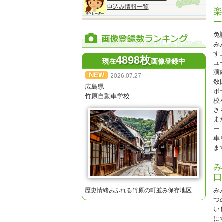
※
申込み情報一覧
楽
※
ー
※
免
※
み
す
4898枚
現在
画像登録中
ュ
演
2026.07.27
数
広島県
ポ
◆
竹原自動車学校
校
『
き
2
ま
●
ー
■
車
オ
ま
み
口
★
み
歴史情緒あふれる竹原の町並み保存地区
※
つ
※
い
に