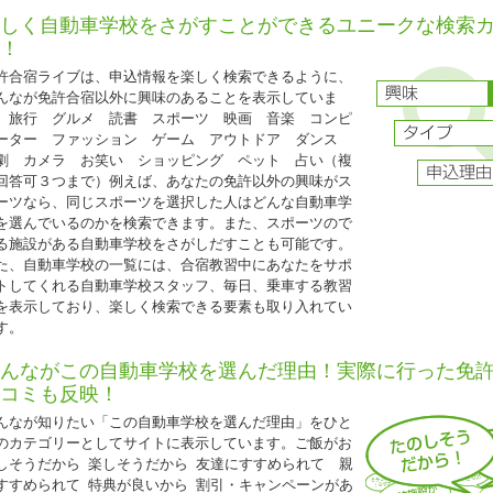
保証内容は通常プランと同じです。
しく自動車学校をさがすことができるユニークな検索
グループ割引との併用はできません。
！
25歳以下の方限定となります。
許合宿ライブは、申込情報を楽しく検索できるように、
普通二輪免許を所持されている方は税込22,000円引
んなが免許合宿以外に興味のあることを表示していま
。旅行 グルメ 読書 スポーツ 映画 音楽 コンピ
ーター ファッション ゲーム アウトドア ダンス
2026.04.21
劇 カメラ お笑い ショッピング ペット 占い（複
『人気のドライビングスクール那珂 入校日限定特割』
回答可３つまで）例えば、あなたの免許以外の興味がス
ーツなら、同じスポーツを選択した人はどんな自動車学
茨城県 ドライビングスクール那珂◆
を選んでいるのかを検索できます。また、スポーツので
人気のドライビングスクール那珂 入校日限定特割』
る施設がある自動車学校をさがしだすことも可能です。
5歳以下限定キャンペーン
た、自動車学校の一覧には、合宿教習中にあなたをサポ
入校日：2026年4月10日～7月15日、9月20日～12月31日の期間中の入校日
トしてくれる自動車学校スタッフ、毎日、乗車する教習
自炊シングル・自炊ツイン・自炊トリプル（女性は校内宿舎ソレイユ利用、男
を表示しており、楽しく検索できる要素も取り入れてい
ント利用）
す。
AT車⇒
235,000円（税込258,500円）
んながこの自動車学校を選んだ理由！実際に行った免
MT車⇒
285,000円（税込313,500円）
コミも反映！
25歳以下の学生の方は、上記料金から更に税込11,000円引き!(学生証の持参要
んなが知りたい「この自動車学校を選んだ理由」をひと
普通二輪免許所持の場合も同様の料金です。
のカテゴリーとしてサイトに表示しています。ご飯がお
技能教習・技能検定・宿泊食事の保証内容は通常プランと同様です。
しそうだから 楽しそうだから 友達にすすめられて 親
すすめられて 特典が良いから 割引・キャンペーンがあ