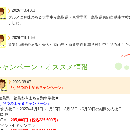
2026年8月8日
グルメに興味のある大学生が鳥取県・
東雲学園 鳥取県東部自動車学校
ました。
2026年8月8日
音楽に興味のある社会人が岡山県・
新倉敷自動車学校
に申し込みました
＞＞
キャンペーン・オススメ情報
2026.08.07
『うだつの上がるキャンペーン』
徳島県 徳島わきまち自動車学校◆
うだつの上がるキャンペーン』
対象入校日：2027年1月1日～1月15日・3月23日～6月30日の期間の入校日
相部屋
T車
205,000円（税込225,500円）
ツイン・セミシングル