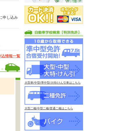
に申し込み
。
申込情報一覧
大型車/中型/準中型/大特/けん引車はこちら
大型二種/中型二種/普通二種はこちら