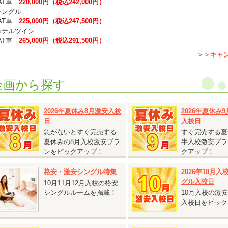
T車
220,000円（税込242,000円）
シングル
T車
225,000円（税込247,500円）
ホテルツイン
T車
265,000円（税込291,500円）
ホテルシングル
＞＞キャ
T車
297,000円（税込297,000円）
普通二輪免許を所持されている方は、上記料金より税込5,500円引きとなりま
企画から探す
グル割との併用可能です。
キャンペーン期間の交通費は、往復で20,000円を上限に実費支給となります
2026年夏休み8月激安入校
2026年夏休み
日
入校日
2026.08.06
『女性限定！個室無料キャンペーン！』
急がないとすぐ完売する
すぐ完売する夏
夏休みの8月入校激安プラ
半入校激安プラ
静岡県 掛川自動車学校◆
ンをピックアップ！
クアップ！
女性限定！個室無料キャンペーン！』
対象入校日：2026年10月13日～11月14日
格安・激安シングル特集
2026年10月
シングル・ツイン
グル入校日
10月11月12月入校の格安
AT車
240,000円（税込264,000円）
シングルルームを掲載！
10月入校の激
MT車
280,000円（税込308,000円）
入校日をピック
女性限定のキャンペーンです。
相部屋料金でシングルまたはツインをご利用いただけます。