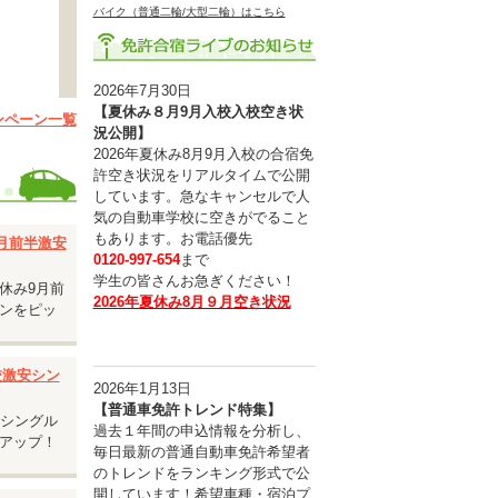
バイク（普通二輪/大型二輪）はこちら
2026年7月30日
【夏休み８月9月入校入校空き状
ンペーン一覧
況公開】
2026年夏休み8月9月入校の合宿免
す。
許空き状況をリアルタイムで公開
しています。急なキャンセルで人
。
気の自動車学校に空きがでること
もあります。お電話優先
9月前半激安
0120-997-654
まで
学生の皆さんお急ぎください！
休み9月前
2026年夏休み8月９月空き状況
ンをピッ
入校激安シン
2026年1月13日
【普通車免許トレンド特集】
安シングル
過去１年間の申込情報を分析し、
アップ！
毎日最新の普通自動車免許希望者
のトレンドをランキング形式で公
開しています！希望車種・宿泊プ