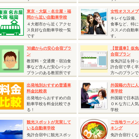
保証内容・往復交通費支給額は通常プランと同様です。
2人部屋または4人部屋の貸切利用となる場合がございます。あらかじめご了
東京・大阪・名古屋・福
女性オススメプ
。
岡から近い自動車学校
キレイな設備、
４大都市から近くアクセ
食事など、特に
ス良好な自動車学校一覧
ススメの自動車
です
す。
2026.07.27
30歳からの安心合宿プラ
【普通車】仮免
『期間限定割引 普通AT車 5,000円割引キャンペーン』
ン
合宿プラン
広島県 竹原自動車学校◆
教習料・交通費・宿泊食
仮免許証を持っ
期間限定割引 普通AT車 5,000円割引キャンペーン』
事など含んだ安心パック
許合宿で早く卒
受付開始日：2026年7月27日から
プランのある教習所です
方へのプランで
校日：9月13日～10月31日の期間の入校日は
税込5,000円割引！
出発地別おすすめ普通車
外国籍の方に人
女性の方必見！女性割と併用で最大割引あり】
料金比較表
車学校
入校日：9月13日～9月19日の期間の入校は
最大
税込10,000円割引！
出発地からおすすめの自
外国籍で日本語
入校日：9月20日～10月31日の期間の入校は
最大
税込15,000円割引！
動車学校を料金比較でき
ＯＫな方に人気
る！
学校
2026.06.22
『自炊シングルおすすめ入校日』
観光スポットが充実して
ご当地ラーメン
いる自動車学校
キング
静岡県 静岡菊川自動車学校◆
免許合宿中に観光スポッ
免許合宿行くな
自炊シングルおすすめ入校日』