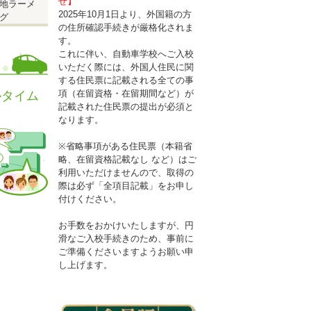
せ】
地ラーメ
2025年10月1日より、外国籍の方
グ
の住所確認手続きが厳格化されま
す。
これに伴い、自動車学校へご入校
いただく際には、外国人住民に関
する住民票に記載される全ての事
項（在留資格・在留期間など）が
ルタイム
記載された住民票の提出が必須と
なります。
※省略事項がある住民票（本籍省
略、在留資格記載なし など）はご
利用いただけませんので、取得の
際は必ず「全項目記載」をお申し
付けください。
お手数をおかけいたしますが、円
滑なご入校手続きのため、事前に
ご準備くださいますようお願い申
し上げます。