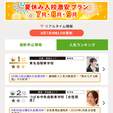
リアルタイム情報
8月7日6時13分更新
最新申込情報
人気ランキング
2026年8月7日
静岡県
旅行に興味のある社会人が宮崎県・
梅田学園ドライビング
東名自動車学校
スクール生目校
に申し込みました。
10月12日以降の入校受付中！
静岡県で人気の教習所！『褒めちぎる教
2026年8月7日
習』が大好評！
グルメに興味のある高校生が新潟県・
田上自動車学校
に申
し込みました。
新潟県
2026年8月7日
つばめ中央自動車学校【女性限
定】
旅行に興味のある大学生が静岡県・
浜松自動車学校 浜松
校
に申し込みました。
9月24日以降の入校受付中！
女性専用合宿免許！2024年1月新女性宿