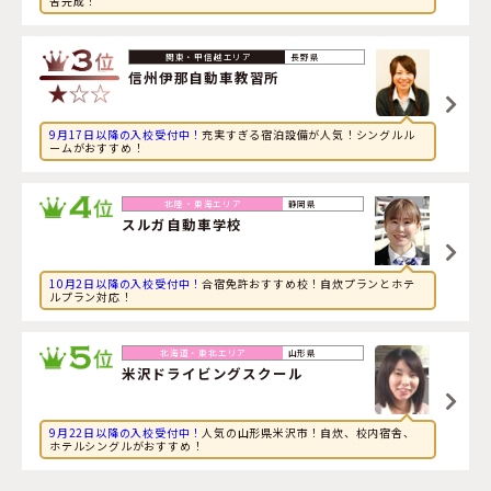
舎完成！
2026年8月7日
旅行に興味のある社会人が福井県・
AOIドライビングスク
ール勝山校
に申し込みました。
長野県
信州伊那自動車教習所
9月17日以降の入校受付中！
充実すぎる宿泊設備が人気！シングルル
ームがおすすめ！
静岡県
スルガ自動車学校
10月2日以降の入校受付中！
合宿免許おすすめ校！自炊プランとホテ
ルプラン対応！
山形県
米沢ドライビングスクール
9月22日以降の入校受付中！
人気の山形県米沢市！自炊、校内宿舎、
ホテルシングルがおすすめ！