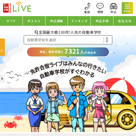
NAVI
ガイド
オススメ
申込情報
ランキング
申込手順
支払方法
全国最大級100校!人気の自動車学校
oggle
7321
avigation
NG
人
現在、免許合宿に
が申込中