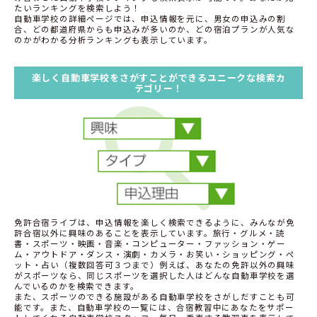
たいランキングを検索しよう！
自動車学校の詳細ページでは、申込情報を元に、男女の申込みの割
合、どの都道府県からも申込みが多いのか、どの宿泊プランが人気な
のかがわかる分析ランキングも表示しています。
楽しく自動車学校をさがすことができるユニークな検索カ
テゴリー！
免許合宿ライブは、申込情報を楽しく検索できるように、みんなが免
許合宿以外に興味のあることを表示しています。旅行・グルメ・読
書・スポーツ・映画・音楽・コンピューター・ファッション・ゲー
ム・アウトドア・ダンス・演劇・カメラ・お笑い・ショッピング・ペ
ット・占い（複数回答可３つまで）例えば、あなたの免許以外の興味
がスポーツなら、同じスポーツを選択した人はどんな自動車学校を選
んでいるのかを検索できます。
また、スポーツのできる施設がある自動車学校をさがしだすことも可
能です。また、自動車学校の一覧には、合宿教習中にあなたをサポー