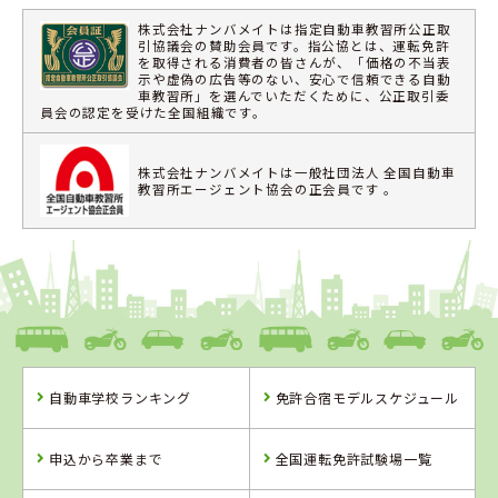
株式会社ナンバメイトは指定自動車教習所公正取
引協議会の賛助会員です。指公協とは、運転免許
を取得される消費者の皆さんが、「価格の不当表
示や虚偽の広告等のない、安心で信頼できる自動
車教習所」を選んでいただくために、公正取引委
員会の認定を受けた全国組織です。
株式会社ナンバメイトは一般社団法人 全国自動車
教習所エージェント協会の正会員です 。
自動車学校ランキング
免許合宿モデルスケジュール
申込から卒業まで
全国運転免許試験場一覧